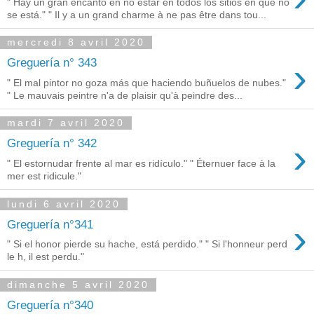
" Hay un gran encanto en no estar en todos los sitios en que no
se está." " Il y a un grand charme à ne pas être dans tou...
mercredi 8 avril 2020
›
Greguería n° 343
" El mal pintor no goza más que haciendo buñuelos de nubes."
" Le mauvais peintre n'a de plaisir qu'à peindre des...
mardi 7 avril 2020
›
Greguería n° 342
" El estornudar frente al mar es ridículo." " Éternuer face à la
mer est ridicule."
lundi 6 avril 2020
›
Greguería n°341
" Si el honor pierde su hache, está perdido." " Si l'honneur perd
le h, il est perdu."
dimanche 5 avril 2020
Greguería n°340