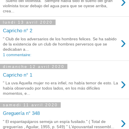
›
" Sueño del violinista." Siempre había sido el sueño del gran
violinista tocar debajo del agua para que se oyese arriba,
crea...
lundi 13 avril 2020
Capricho n° 2
›
" Club de los adversarios de los hombres felices. Se ha sabido
de la existencia de un club de hombres perversos que se
dedicaban a...
1 commentaire:
dimanche 12 avril 2020
Capricho n° 1
›
" La uva Aquella mujer no era infiel, no había temor de esto. La
había observado por todos lados, en los más difíciles
momentos, e...
samedi 11 avril 2020
Greguería n° 348
›
" El espantapájaros semeja un espía fusilado." ( Total de
greguerías , Aguilar, 1955, p. 549) " L'épouvantail ressembl...