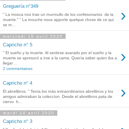
Greguería n°349
›
" La mosca nos trae un murmullo de los confesonarios de la
muerte." " La mouche nous apporte quelque chose de ce qui
se m...
mercredi 15 avril 2020
Capricho n° 5
›
" El sueño y la muerte. Al sentirse avarado por el sueño y la
muerte se apresuró a irse a la cama. Quería saber quien iba a
llegar ...
2 commentaires:
Capricho n° 4
›
El abrelibros. " Tenía los más extraordinarios abrelibros y los
amigos admiraban la coleccíon. Desde el abrelibros pata de
ciervo h...
mardi 14 avril 2020
Capricho n° 3