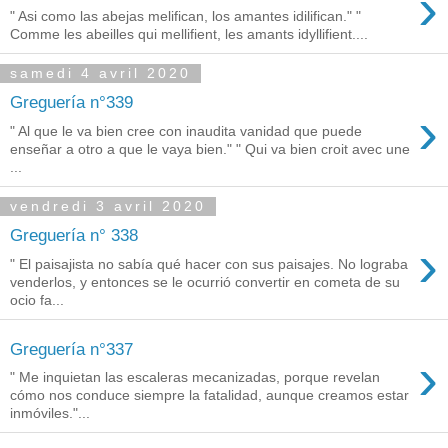
›
" Asi como las abejas melifican, los amantes idilifican." "
Comme les abeilles qui mellifient, les amants idyllifient....
samedi 4 avril 2020
Greguería n°339
›
" Al que le va bien cree con inaudita vanidad que puede
enseñar a otro a que le vaya bien." " Qui va bien croit avec une
...
vendredi 3 avril 2020
Greguería n° 338
›
" El paisajista no sabía qué hacer con sus paisajes. No lograba
venderlos, y entonces se le ocurrió convertir en cometa de su
ocio fa...
Greguería n°337
›
" Me inquietan las escaleras mecanizadas, porque revelan
cómo nos conduce siempre la fatalidad, aunque creamos estar
inmóviles."...