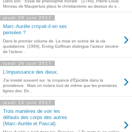
Dans son ''Essai de philosophie morale'' (1749), Pierre-Louis
Moreau de Maupertuis place le christianisme au-dessus du s...
jeudi 29 juin 2017
Marc-Aurèle croyait-il en ses
›
pensées ?
Dans le premier volume de La mise en scène de la vie
quotidienne (1959), Erving Goffman distingue l'acteur sincère
de l'acteur...
lundi 26 juin 2017
L'impuissance des dieux.
›
J'ai insisté souvent sur la croyance d'Épictète dans la
providence . Mais on notera tout de même que les premières
lignes des En...
jeudi 15 juin 2017
Trois manières de voir les
›
défauts des corps des autres
(Marc-Aurèle et Pascal)
Marc-Aurèle a écrit dans les Pensées : " Te mets-tu en colère