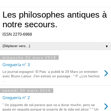
Les philosophes antiques à
notre secours.
ISSN 2270-6968
▼
dimanche 31 mars 2019
Greguería n° 3
›
Le journal espagnol El Pais a publié le 29 Mars un entretien
avec Bruno Latour. J'en extrais un passage : " P. ¿Los hechos
...
samedi 30 mars 2019
Greguería n° 2
›
" Un paquete de sal parece que va a durar mucho, pero se
gasta en seguida porque la sosería de la vida est atroz." " Un