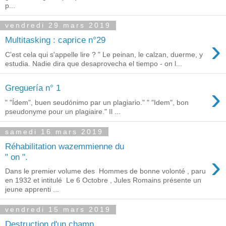
p...
vendredi 29 mars 2019
›
Multitasking : caprice n°29
C'est cela qui s'appelle lire ? " Le peinan, le calzan, duerme, y
estudia. Nadie dira que desaprovecha el tiempo - on l...
›
Greguería n° 1
" "Ídem", buen seudónimo par un plagiario." " "Idem", bon
pseudonyme pour un plagiaire." Il ...
samedi 16 mars 2019
Réhabilitation wazemmienne du
›
" on ".
Dans le premier volume des Hommes de bonne volonté , paru
en 1932 et intitulé Le 6 Octobre , Jules Romains présente un
jeune apprenti ...
vendredi 15 mars 2019
Destruction d'un champ