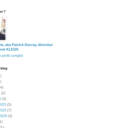
us ?
the, aka Patrick Ducray, directeur
evue KLESIS
 profil complet
 blog
)
)
4)
6
(2)
6
(3)
2025
(5)
2025
(7)
2025
(3)
1)
(1)