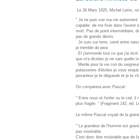
Le 26 Mars 1925, Michel Leiris, ros
" Je ne puis voir ma vie autrement q
capable de me fixer dans l'avenir 
mort. Pas de point intermédiaire, d
pas de grands désirs.
Je suis sur terre, serré entre nai
je tremble de peur.
Et j'emmerde tout ce que j'ai écrit
que m'a dictées je ne sais quelle 
Merde pour la vie con du seigneur j
putasseries d'étoiles je vous enqui
pesanteur je te dégueule et je te c
On comparera avec Pascal :
" Entre nous et l'enfer ou le ciel, i
plus fragile. " (Fragment 142, éd. L
Le même Pascal voyait de la grand
" La grandeur de l'homme est grande
pas misérable.
C'est donc être misérable que de [s