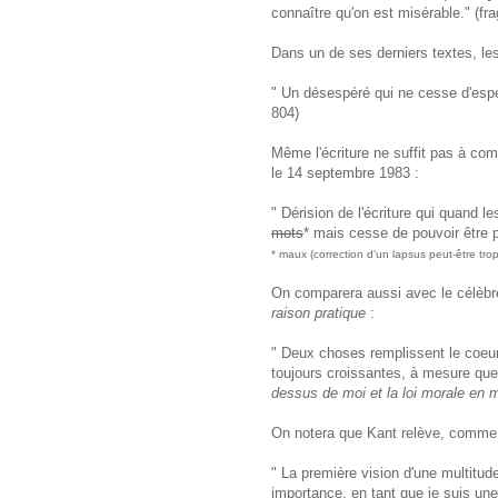
connaître qu'on est misérable." (fr
Dans un de ses derniers textes, les 
" Un désespéré qui ne cesse d'espére
804)
Même l'écriture ne suffit pas à co
le 14 septembre 1983 :
" Dérision de l'écriture qui quand 
mots
* mais cesse de pouvoir être p
* maux (correction d'un lapsus peut-être trop 
On comparera aussi avec le célèbre
raison pratique
:
" Deux choses remplissent le coeur 
toujours croissantes, à mesure que 
dessus de moi et la loi morale en 
On notera que Kant relève, comme Pa
" La première vision d'une multitu
importance, en tant que je suis un