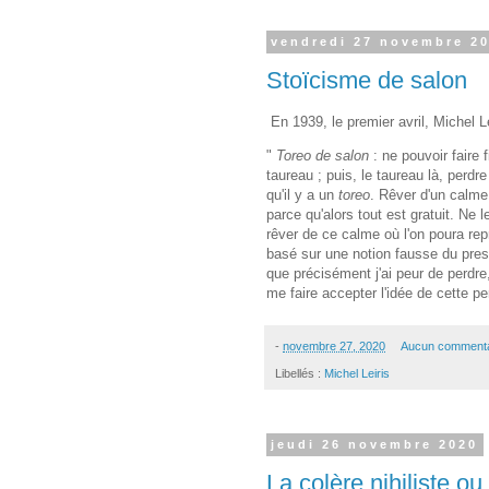
vendredi 27 novembre 2
Stoïcisme de salon
En 1939, le premier avril, Michel Lei
"
Toreo de salon
: ne pouvoir faire 
taureau ; puis, le taureau là, perdr
qu'il y a un
toreo
. Rêver d'un calme
parce qu'alors tout est gratuit. Ne l
rêver de ce calme où l'on poura rep
basé sur une notion fausse du pres
que précisément j'ai peur de perdre,
me faire accepter l'idée de cette per
-
novembre 27, 2020
Aucun commenta
Libellés :
Michel Leiris
jeudi 26 novembre 2020
La colère nihiliste ou