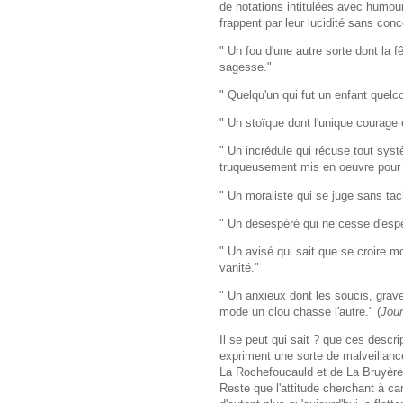
de notations intitulées avec humou
frappent par leur lucidité sans conc
" Un fou d'une autre sorte dont la fê
sagesse."
" Quelqu'un qui fut un enfant quelc
" Un stoïque dont l'unique courage 
" Un incrédule qui récuse tout systè
truqueusement mis en oeuvre pour 
" Un moraliste qui se juge sans tach
" Un désespéré qui ne cesse d'espér
" Un avisé qui sait que se croire 
vanité."
" Un anxieux dont les soucis, grave
mode un clou chasse l'autre." (
Jour
Il se peut qui sait ? que ces descri
expriment une sorte de malveillance
La Rochefoucauld et de La Bruyère 
Reste que l'attitude cherchant à car