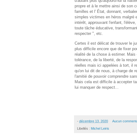
d'autant plus qu'aujourd'hui la flat
propre et à le mettre ainsi de son c
familles et l' État, donnant, verba
simples victimes en héros malgré e
intérêt, approuvant l'enfant, l'élève
toute tâche éducative, transformant
respecter ", etc.
Certes il est délicat de trouver le j
plus difficile encore que de fixer pou
réalité de la chose à estimer. Mais
tolérance, de la liberté, de la resp
réelles mais ici appelées à tort, il 
qu'on lui dit de nous, à charge de r
l'amitié de pouvoir comprendre sans
Mais cela est difficile à accepter tan
lui manquer de respect...
-
décembre 13, 2020
Aucun commenta
Libellés :
Michel Leiris