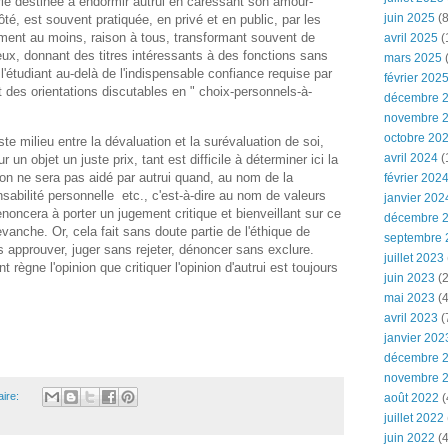
terie destinée à endormir autrui en caressant son amour-
juin 2025
(8
ôté, est souvent pratiquée, en privé et en public, par les
lement au moins, raison à tous, transformant souvent de
avril 2025
(
ux, donnant des titres intéressants à des fonctions sans
mars 2025
(
, l'étudiant au-delà de l'indispensable confiance requise par
février 202
 des orientations discutables en " choix-personnels-à-
décembre 
novembre 
octobre 20
uste milieu entre la dévaluation et la surévaluation de soi,
avril 2024
(
r un objet un juste prix, tant est difficile à déterminer ici la
 on ne sera pas aidé par autrui quand, au nom de la
février 202
onsabilité personnelle etc., c'est-à-dire au nom de valeurs
janvier 202
renoncera à porter un jugement critique et bienveillant sur ce
décembre 
evanche. Or, cela fait sans doute partie de l'éthique de
septembre 
 approuver, juger sans rejeter, dénoncer sans exclure.
juillet 2023
t règne l'opinion que critiquer l'opinion d'autrui est toujours
juin 2023
(2
mai 2023
(4
avril 2023
(
janvier 202
décembre 
novembre 
ire:
août 2022
(
juillet 2022
juin 2022
(4