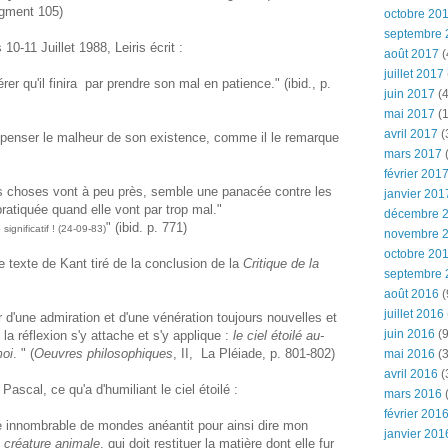
agment 105)
octobre 20
septembre 
10-11 Juillet 1988, Leiris écrit :
août 2017
(
juillet 2017
r qu'il finira par prendre son mal en patience." (ibid., p.
juin 2017
(4
mai 2017
(1
avril 2017
(
mpenser le malheur de son existence, comme il le remarque
mars 2017
(
février 201
les choses vont à peu près, semble une panacée contre les
janvier 201
ratiquée quand elle vont par trop mal."
décembre 
" (ibid. p. 771)
significatif ! (24-09-83)
novembre 
octobre 20
 texte de Kant tiré de la conclusion de la
Critique de la
septembre 
août 2016
(
juillet 2016
d'une admiration et d'une vénération toujours nouvelles et
juin 2016
(9
la réflexion s'y attache et s'y applique :
le ciel étoilé au-
moi
. " (
Oeuvres philosophiques
, II, La Pléiade, p. 801-802)
mai 2016
(3
avril 2016
(
scal, ce qu'a d'humiliant le ciel étoilé :
mars 2016
(
février 201
de innombrable de mondes anéantit pour ainsi dire mon
janvier 201
e
créature animale
, qui doit restituer la matière dont elle fur