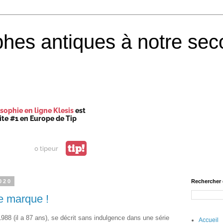
phes antiques à notre sec
sophie en ligne Klesis
est
site #1 en Europe de Tip
tip!
0 tipeur
020
Rechercher 
e marque !
 1988 (il a 87 ans), se décrit sans indulgence dans une série
Accueil