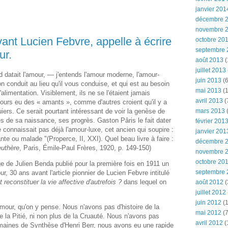
janvier 201
décembre 
novembre 
ant Lucien Febvre, appelle à écrire
octobre 20
septembre 
ur.
août 2013
(
juillet 2013
nd datait l'amour, — j'entends l'amour moderne, l'amour-
juin 2013
(6
on conduit au lieu qu'il vous conduise, et qui est au besoin
mai 2013
(1
alimentation. Visiblement, ils ne se l'étaient jamais
avril 2013
(
ujours eu des « amants », comme d'autres croient qu'il y a
iers. Ce serait pourtant intéressant de voir la genèse de
mars 2013
(
es de sa naissance, ses progrès. Gaston Pâris le fait dater
février 201
connaissait pas déjà l'amour-luxe, cet ancien qui soupire :
janvier 201
ante ou malade "(Properce, II, XXI). Quel beau livre à faire :
décembre 
euthère
, Paris, Émile-Paul Frères, 1920, p. 149-150)
novembre 
octobre 20
ge de Julien Benda publié pour la première fois en 1911 un
septembre 
ur, 30 ans avant l'article pionnier de Lucien Febvre intitulé
t reconstituer la vie affective d'autrefois ?
dans lequel on
août 2012
(
juillet 2012
juin 2012
(1
Amour, qu'on y pense. Nous n'avons pas d'histoire de la
mai 2012
(7
e la Pitié, ni non plus de la Cruauté. Nous n'avons pas
avril 2012
(
emaines de Synthèse d'Henri Berr, nous avons eu une rapide