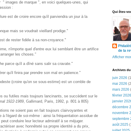
r " images de marque ", en voici quelques-unes, qui
ession :
Qui êtes-vo
lure est de croire encore qu'il parviendra un jour à la
onque mais se voudrait vieillard prodige."
est de rester fidèle à sa non-croyance."
Philalè
me, n'importe quel d'entre eux lui semblant être un artifice
de la r
arranger les choses."
Afficher mon
e parce qu'il a dîné sans salir sa cravate."
Archives du
er qu'il finira par prendre son mal en patience."
juin 2026
(1
modeste (croire qu'on se sous-estime) est un comble de
mai 2026
(2
mars 2026
(
février 202
s ou futiles mais toujours lancinants, se succèdent sur le
janvier 202
nal 1922-1989
, Gallimard, Paris, 1992, p. 801 à 805)
décembre 
ptions ne soient pas en fait toujours clairvoyantes et
novembre 
 à l'égard de soi-même : ainsi la fréquentation assidue de
septembre 
peut conduire leur lecteur admiratif à se méjuger.
août 2025
(
actériser avec honnêteté sa propre identité a du prix,
juillet 2025