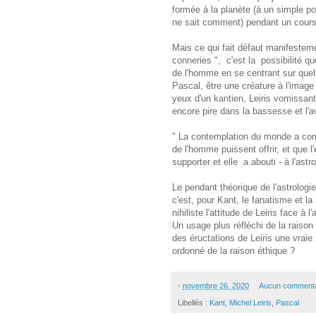
formée à la planète (à un simple poi
ne sait comment) pendant un cours 
Mais ce qui fait défaut manifesteme
conneries ", c'est la possibilité q
de l'homme en se centrant sur que
Pascal, être une créature à l'image
yeux d'un kantien, Leiris vomissant
encore pire dans la bassesse et l'av
" La contemplation du monde a com
de l'homme puissent offrir, et que l
supporter et elle a abouti - à l'astro
Le pendant théorique de l'astrologie,
c'est, pour Kant, le fanatisme et la
nihiliste l'attitude de Leiris face à
Un usage plus réfléchi de la raison 
des éructations de Leiris une vraie
ordonné de la raison éthique ?
-
novembre 26, 2020
Aucun commenta
Libellés :
Kant
,
Michel Leiris
,
Pascal