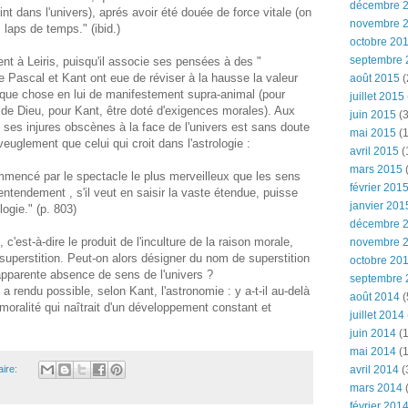
décembre 
nt dans l'univers), aprés avoir été douée de force vitale (on
novembre 
laps de temps." (ibid.)
octobre 20
septembre 
nt à Leiris, puisqu'il associe ses pensées à des "
ue Pascal et Kant ont eue de réviser à la hausse la valeur
août 2015
(
lque chose en lui de manifestement supra-animal (pour
juillet 2015
 de Dieu, pour Kant, être doté d'exigences morales). Aux
juin 2015
(3
 ses injures obscènes à la face de l'univers est sans doute
mai 2015
(1
euglement que celui qui croit dans l'astrologie :
avril 2015
(
mars 2015
(
mencé par le spectacle le plus merveilleux que les sens
février 201
'entendement , s'il veut en saisir la vaste étendue, puisse
janvier 201
logie." (p. 803)
décembre 
 c'est-à-dire le produit de l'inculture de la raison morale,
novembre 
 superstition. Peut-on alors désigner du nom de superstition
octobre 20
 l'apparente absence de sens de l'univers ?
septembre 
a rendu possible, selon Kant, l'astronomie : y a-t-il au-delà
août 2014
(
 moralité qui naîtrait d'un développement constant et
juillet 2014
juin 2014
(1
mai 2014
(1
ire:
avril 2014
(
mars 2014
février 201