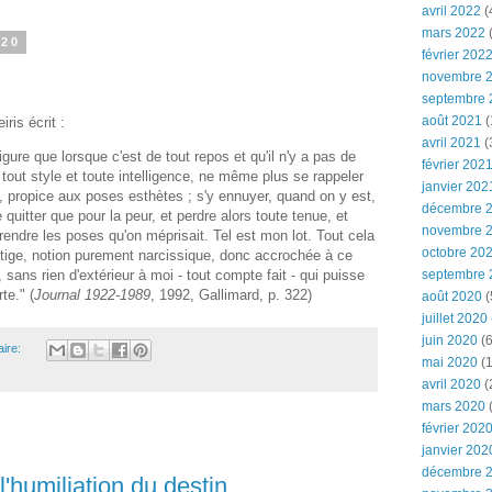
avril 2022
(
mars 2022
(
020
février 202
novembre 
septembre 
août 2021
(
ris écrit :
avril 2021
(
figure que lorsque c'est de tout repos et qu'il n'y a pas de
février 202
e tout style et toute intelligence, ne même plus se rappeler
janvier 202
, propice aux poses esthètes ; s'y ennuyer, quand on y est,
décembre 
e quitter que pour la peur, et perdre alors toute tenue, et
novembre 
rendre les poses qu'on méprisait. Tel est mon lot. Tout cela
octobre 20
tige, notion purement narcissique, donc accrochée à ce
septembre 
 sans rien d'extérieur à moi - tout compte fait - qui puisse
te." (
Journal 1922-1989
, 1992, Gallimard, p. 322)
août 2020
(
juillet 2020
juin 2020
(6
ire:
mai 2020
(1
avril 2020
(
mars 2020
février 202
janvier 202
décembre 
 l'humiliation du destin