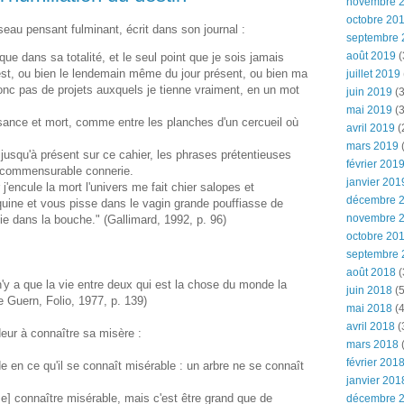
novembre 
octobre 20
eau pensant fulminant, écrit dans son journal :
septembre 
août 2019
(
ue dans sa totalité, et le seul point que je sois jamais
est, ou bien le lendemain même du jour présent, ou bien ma
juillet 2019
onc pas de projets auxquels je tienne vraiment, en un mot
juin 2019
(3
mai 2019
(3
ssance et mort, comme entre les planches d'un cercueil où
avril 2019
(
mars 2019
(
 jusqu'à présent sur ce cahier, les phrases prétentieuses
février 201
incommensurable connerie.
janvier 201
'encule la mort l'univers me fait chier salopes et
décembre 
quine et vous pisse dans le vagin grande pouffiasse de
novembre 
hie dans la bouche." (Gallimard, 1992, p. 96)
octobre 20
septembre 
août 2018
(
l n'y a que la vie entre deux qui est la chose du monde la
juin 2018
(5
e Guern, Folio, 1977, p. 139)
mai 2018
(4
avril 2018
(
eur à connaître sa misère :
mars 2018
(
février 201
 en ce qu'il se connaît misérable : un arbre ne se connaît
janvier 201
e] connaître misérable, mais c'est être grand que de
décembre 