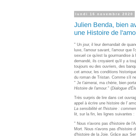
lundi 16 novembre 2020
Julien Benda, bien av
une Histoire de l'amo
" Un jour, il leur demandait de qua
luxe, l'amour savant, l'amour que l'
sexuel ce qu'est la gourmandise à l'
demandé, ils croyaient qu'il y a to
toujours eu des ouvriers, des banqu
cet amour, les conditions historiqu
du roman de Tristan. Comme s'il ne 
" Je t'aimerai, ma chérie, bien port
Histoire de l'amour.
" (
Dialogue d'Él
Très surpris de lire dans cet ouvra
appel à écrire une histoire de l' amo
La sensibilité et l'histoire : commen
lit, sur la fin, les lignes suivantes :
" Nous n'avons pas d'histoire de l'
Mort. Nous n'avons pas d'histoire d
d'histoire de la Joie. Grâce aux S