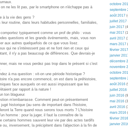
ournaux.
octobre 20
 on ne les lit pas, par le smartphone on n'échappe pas à
septembre 
août 2017
(
e à la vie des gens ?
juillet 2017
ns leur routine, dans leurs habitudes personnelles, familiales,
juin 2017
(4
comportez typiquement comme un prof de philo : vous
mai 2017
(1
ndes questions et les grands événements, mais, vous non
avril 2017
(
rler aux autres quelquefois de ce que vous lisez.
mars 2017
(
ux qui ne s'intéressent pas et ne font rien et ceux qui
février 201
utant, il n'y a pas beaucoup de différences. Que devrais-je
janvier 201
décembre 
nner, mais ne vous perdez pas trop dans le présent si c'est
novembre 
t.
octobre 20
ondez à ma question : vit-on une période historique ?
septembre 
toire n'a pas encore commencé, on est dans la préhistoire,
ques face auxquels on est aussi impuissant que les
août 2016
(
étaient par rapport à la nature !
juillet 2016
un ton blagueur.
juin 2016
(9
question m'embarrasse. Comment peut-on présentement
mai 2016
(3
 jugé historique (au sens de important dans l'histoire,
avril 2016
(
eront la Terre quand nous serons tous morts ? L'histoire
mars 2016
(
un homme : pour la juger, il faut la connaître de la
février 201
 certains hommes sauvent leur vie par des actes tardifs
janvier 201
 ou, inversement, la précipitent dans l'abjection à la fin de