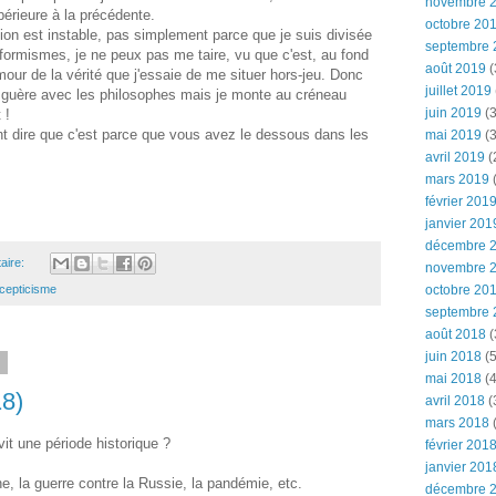
novembre 
périeure à la précédente.
octobre 20
tion est instable, pas simplement parce que je suis divisée
septembre 
ormismes, je ne peux pas me taire, vu que c'est, au fond
août 2019
(
mour de la vérité que j'essaie de me situer hors-jeu. Donc
juillet 2019
s guère avec les philosophes mais je monte au créneau
juin 2019
(3
 !
t dire que c'est parce que vous avez le dessous dans les
mai 2019
(3
avril 2019
(
mars 2019
(
février 201
janvier 201
décembre 
aire:
novembre 
octobre 20
cepticisme
septembre 
août 2018
(
juin 2018
(5
3
mai 2018
(4
8)
avril 2018
(
mars 2018
(
vit une période historique ?
février 201
janvier 201
e, la guerre contre la Russie, la pandémie, etc.
décembre 