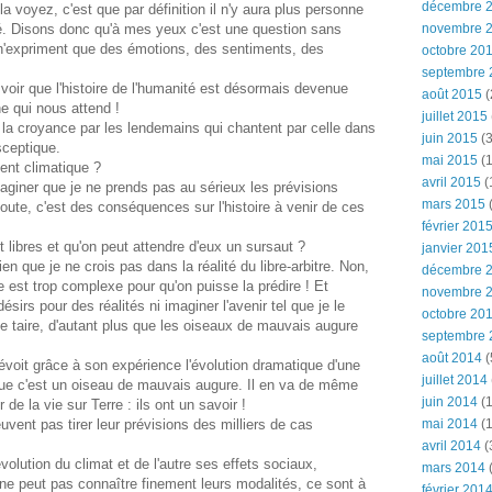
décembre 
la voyez, c'est que par définition il n'y aura plus personne
ité. Disons donc qu'à mes yeux c'est une question sans
novembre 
t n'expriment que des émotions, des sentiments, des
octobre 20
septembre 
oir que l'histoire de l'humanité est désormais devenue
août 2015
(
he qui nous attend !
juillet 2015
la croyance par les lendemains qui chantent par celle dans
juin 2015
(3
sceptique.
mai 2015
(1
ent climatique ?
avril 2015
(
iner que je ne prends pas au sérieux les prévisions
mars 2015
(
oute, c'est des conséquences sur l'histoire à venir de ces
février 201
libres et qu'on peut attendre d'eux un sursaut ?
janvier 201
n que je ne crois pas dans la réalité du libre-arbitre. Non,
décembre 
re est trop complexe pour qu'on puisse la prédire ! Et
novembre 
irs pour des réalités ni imaginer l'avenir tel que je le
octobre 20
e taire, d'autant plus que les oiseaux de mauvais augure
septembre 
août 2014
(
voit grâce à son expérience l'évolution dramatique d'une
juillet 2014
que c'est un oiseau de mauvais augure. Il en va de même
juin 2014
(1
de la vie sur Terre : ils ont un savoir !
euvent pas tirer leur prévisions des milliers de cas
mai 2014
(1
avril 2014
(
volution du climat et de l'autre ses effets sociaux,
mars 2014
 ne peut pas connaître finement leurs modalités, ce sont à
février 201