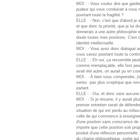
MOI : - Vous voulez dire que garder
pudeur qui vous conduirait à vous 
pourtant toute la fragilité ?
ELLE : - Non, c'est que d'abord je 
et que donc la priorité, que je lui d
donnerais à une autre philosophie e
doute toutes mes positions. C'est
identité intellectuelle.
MOI : - Vous avez donc dialogué av
vous savez pourtant toute la conti
ELLE : - Eh oui, ça ressemble peut-
comme irremplaçable, elle l'est pe
avait été autre, on aurait pu en co
MOI : - À bien vous comprendre, j'
seriez pas plus sceptique que non-
parlant.
ELLE : - Oui, et donc sans aucune 
MOI : - Si je résume, il y aurait pl
premier entretien serait de défendr
situation de qui est perdu au milie
celle de qui commence à enseigner l
d'une position sans conscience de l
importe que cette position soit prop
produit d'une réflexion personnelle ;
du champ philosophique, sortie qui 