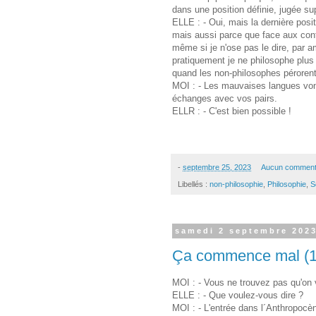
dans une position définie, jugée su
ELLE : - Oui, mais la dernière posi
mais aussi parce que face aux conf
même si je n'ose pas le dire, par a
pratiquement je ne philosophe plu
quand les non-philosophes pérorent
MOI : - Les mauvaises langues von
échanges avec vos pairs.
ELLR : - C'est bien possible !
-
septembre 25, 2023
Aucun comment
Libellés :
non-philosophie
,
Philosophie
,
S
samedi 2 septembre 202
Ça commence mal (1
MOI : - Vous ne trouvez pas qu'on 
ELLE : - Que voulez-vous dire ?
MOI : - L'entrée dans l´Anthropocèn