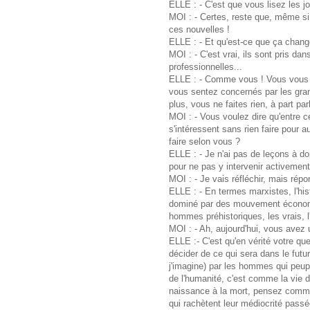
ELLE : - C'est que vous lisez les j
MOI : - Certes, reste que, même si
ces nouvelles !
ELLE : - Et qu'est-ce que ça chang
MOI : - C'est vrai, ils sont pris da
professionnelles...
ELLE : - Comme vous ! Vous vous 
vous sentez concernés par les gra
plus, vous ne faites rien, à part pa
MOI : - Vous voulez dire qu'entre ce
s'intéressent sans rien faire pour a
faire selon vous ?
ELLE : - Je n'ai pas de leçons à do
pour ne pas y intervenir activemen
MOI : - Je vais réfléchir, mais rép
ELLE : - En termes marxistes, l'his
dominé par des mouvement économi
hommes préhistoriques, les vrais, l'
MOI : - Ah, aujourd'hui, vous avez 
ELLE :- C'est qu'en vérité votre 
décider de ce qui sera dans le futur
j'imagine) par les hommes qui peupl
de l'humanité, c'est comme la vie d'
naissance à la mort, pensez comme
qui rachètent leur médiocrité passée