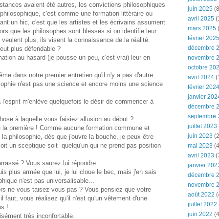
stances avaient été autres, les convictions philosophiques
juin 2025
(8
 philosophique, c'est comme une formation littéraire ou
avril 2025
(
t un hic, c'est que les artistes et les écrivains assument
mars 2025
(
ors que les philosophes sont blessés si on identifie leur
février 202
veulent plus, ils visent la connaissance de la réalité.
décembre 
peut plus défendable ?
mation au hasard (je pousse un peu, c'est vrai) leur en
novembre 
octobre 20
e dans notre premier entretien qu'il n'y a pas d'autre
avril 2024
(
osophie n'est pas une science et encore moins une science
février 202
janvier 202
 à l'esprit m'enlève quelquefois le désir de commencer à
décembre 
septembre 
hose à laquelle vous faisiez allusion au début ?
juillet 2023
e la première ! Comme aucune formation commune et
juin 2023
(2
 la philosophie, dès que j'ouvre la bouche, je peux être
oit un sceptique soit quelqu'un qui ne prend pas position
mai 2023
(4
avril 2023
(
rrassé ? Vous saurez lui répondre.
janvier 202
uis plus armée que lui, je lui cloue le bec, mais j'en sais
décembre 
hique n'est pas universalisable...
novembre 
ors ne vous taisez-vous pas ? Vous pensiez que votre
août 2022
(
faut, vous réalisez qu'il n'est qu'un vêtement d'une
juillet 2022
s !
juin 2022
(4
isément très inconfortable.