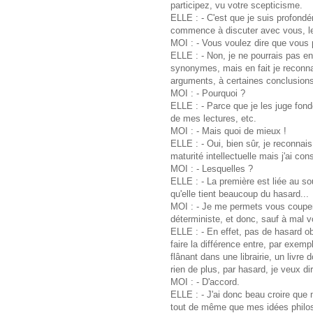
participez, vu votre scepticisme.
ELLE : - C'est que je suis profondé
commence à discuter avec vous, le
MOI : - Vous voulez dire que vous p
ELLE : - Non, je ne pourrais pas en 
synonymes, mais en fait je reconnai
arguments, à certaines conclusions
MOI : - Pourquoi ?
ELLE : - Parce que je les juge fond
de mes lectures, etc.
MOI : - Mais quoi de mieux !
ELLE : - Oui, bien sûr, je reconnai
maturité intellectuelle mais j'ai c
MOI : - Lesquelles ?
ELLE : - La première est liée au so
qu'elle tient beaucoup du hasard...
MOI : - Je me permets vous couper 
déterministe, et donc, sauf à mal v
ELLE : - En effet, pas de hasard o
faire la différence entre, par exemp
flânant dans une librairie, un livre 
rien de plus, par hasard, je veux di
MOI : - D'accord.
ELLE : - J'ai donc beau croire que m
tout de même que mes idées philos