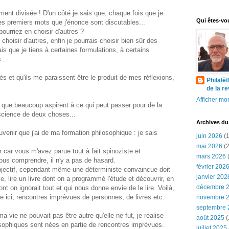
ment divisée ! D'un côté je sais que, chaque fois que je
Qui êtes-vo
s premiers mots que j'énonce sont discutables...
ourriez en choisir d'autres ?
choisir d'autres, enfin je pourrais choisir bien sûr des
s que je tiens à certaines formulations, à certains
...
és et qu'ils me paraissent être le produit de mes réflexions,
Philalè
de la r
Afficher mon
s que beaucoup aspirent à ce qui peut passer pour de la
onscience de deux choses...
Archives du
uvenir que j'ai de ma formation philosophique : je sais
juin 2026
(1
mai 2026
(2
car vous m'avez parue tout à fait spinoziste et
mars 2026
(
ous comprendre, il n'y a pas de hasard.
février 202
bjectif, cependant même une déterministe convaincue doit
janvier 202
le, lire un livre dont on a programmé l'étude et découvrir, en
décembre 
dont on ignorait tout et qui nous donne envie de le lire. Voilà,
re ici, rencontres imprévues de personnes, de livres etc.
novembre 
septembre 
a vie ne pouvait pas être autre qu'elle ne fut, je réalise
août 2025
(
ophiques sont nées en partie de rencontres imprévues.
juillet 2025