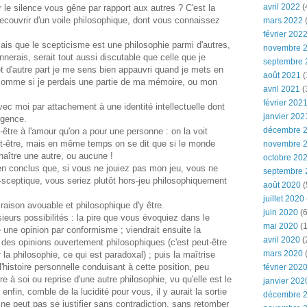
avril 2022
(
 le silence vous gêne par rapport aux autres ? C'est la
recouvrir d'un voile philosophique, dont vous connaissez
mars 2022
(
février 202
sais que le scepticisme est une philosophie parmi d'autres,
novembre 
onnerais, serait tout aussi discutable que celle que je
septembre 
t d'autre part je me sens bien appauvri quand je mets en
août 2021
(
 comme si je perdais une partie de ma mémoire, ou mon
avril 2021
(
février 202
ec moi par attachement à une identité intellectuelle dont
janvier 202
ngence.
décembre 
être à l'amour qu'on a pour une personne : on la voit
ut-être, mais en même temps on se dit que si le monde
novembre 
nnaître une autre, ou aucune !
octobre 20
en conclus que, si vous ne jouiez pas mon jeu, vous ne
septembre 
sceptique, vous seriez plutôt hors-jeu philosophiquement
août 2020
(
juillet 2020
raison avouable et philosophique d'y être.
juin 2020
(6
usieurs possibilités : la pire que vous évoquiez dans le
mai 2020
(1
e une opinion par conformisme ; viendrait ensuite la
avril 2020
(
u des opinions ouvertement philosophiques (c'est peut-être
mars 2020
a philosophie, ce qui est paradoxal) ; puis la maîtrise
'histoire personnelle conduisant à cette position, peu
février 202
re à soi ou reprise d'une autre philosophie, vu qu'elle est le
janvier 202
 enfin, comble de la lucidité pour vous, il y aurait la sortie
décembre 
ne peut pas se justifier sans contradiction, sans retomber