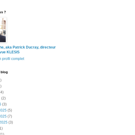
us ?
the, aka Patrick Ducray, directeur
evue KLESIS
 profil complet
 blog
)
)
4)
6
(2)
6
(3)
2025
(5)
2025
(7)
2025
(3)
1)
(1)