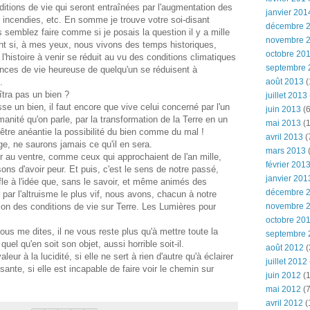
itions de vie qui seront entraînées par l'augmentation des
janvier 201
 incendies, etc. En somme je trouve votre soi-disant
décembre 
semblez faire comme si je posais la question il y a mille
novembre 
nt si, à mes yeux, nous vivons des temps historiques,
octobre 20
 l'histoire à venir se réduit au vu des conditions climatiques
septembre 
ces de vie heureuse de quelqu'un se réduisent à
.
août 2013
(
îtra pas un bien ?
juillet 2013
se un bien, il faut encore que vive celui concerné par l'un
juin 2013
(6
'humanité qu'on parle, par la transformation de la Terre en un
mai 2013
(1
d'être anéantie la possibilité du bien comme du mal !
avril 2013
(
ge, ne saurons jamais ce qu'il en sera.
mars 2013
(
 au ventre, comme ceux qui approchaient de l'an mille,
février 201
ons d'avoir peur. Et puis, c'est le sens de notre passé,
janvier 201
nfle à l'idée que, sans le savoir, et même animés des
décembre 
par l'altruisme le plus vif, nous avons, chacun à notre
ion des conditions de vie sur Terre. Les Lumières pour
novembre 
octobre 20
us me dites, il ne vous reste plus qu'à mettre toute la
septembre 
quel qu'en soit son objet, aussi horrible soit-il.
août 2012
(
eur à la lucidité, si elle ne sert à rien d'autre qu'à éclairer
juillet 2012
nte, si elle est incapable de faire voir le chemin sur
juin 2012
(1
mai 2012
(7
avril 2012
(