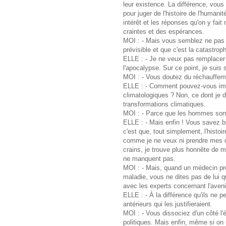
leur existence. La différence, vous 
pour juger de l'histoire de l'human
intérêt et les réponses qu'on y fai
craintes et des espérances.
MOI : - Mais vous semblez ne pas v
prévisible et que c'est la catastrop
ELLE : - Je ne veux pas remplacer 
l'apocalypse. Sur ce point, je suis 
MOI : - Vous doutez du réchauffem
ELLE : - Comment pouvez-vous imag
climatologiques ? Non, ce dont je d
transformations climatiques.
MOI : - Parce que les hommes sont 
ELLE : - Mais enfin ! Vous savez bie
c'est que, tout simplement, l'histoi
comme je ne veux ni prendre mes dés
crains, je trouve plus honnête de m
ne manquent pas.
MOI : - Mais, quand un médecin pré
maladie, vous ne dites pas de lui 
avec les experts concernant l'avenir 
ELLE : - À la différence qu'ils ne p
antérieurs qui les justifieraient.
MOI : - Vous dissociez d'un côté l'é
politiques. Mais enfin, même si on