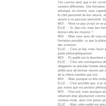
J'en conclus donc que si les circon
seraient différentes. Une formation
artistique, en somme, avec cependan
le côté personnel de leur oeuvre, al
oeuvre à un parcours personnel. Ils 
MOI : - N'est-ce pas un but on ne 
ELLE : - Si, bien sûr, mais leur for
donne-t-elle les moyens ?
MOI : - Mais vous avez dit vous-mêm
formation possible, vu que la phil
des sciences.
ELLE : - C'est un fait, mais l'avoir
parler philosophiquement.
MOI : - Et quelle est la deuxième c
ELLE : - C'est une conséquence d
obligatoire ne précède l'entrée dans
arrêté pour de bonnes raisons par s
de la même manière que moi.
MOI : - Mais pourquoi en être emba
ELLE : - C'est possible que, si je s
pas moins que ma position philosop
MOI : - D'accord, mais pourquoi al
vêtement était absolument comme il 
certaine mode, alors n'en portez plu
ELLE : - Mais cette nudité est préc