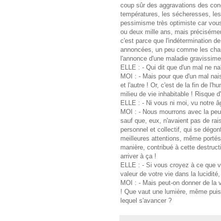
coup sûr des aggravations des cond
températures, les sécheresses, les
pessimisme très optimiste car vous 
ou deux mille ans, mais préciséme
c'est parce que l'indétermination de
annoncées, un peu comme les chan
l'annonce d'une maladie gravissime
ELLE : - Qui dit que d'un mal ne na
MOI : - Mais pour que d'un mal nais
et l'autre ! Or, c'est de la fin de l
milieu de vie inhabitable ! Risque 
ELLE : - Ni vous ni moi, vu notre â
MOI : - Nous mourrons avec la peur
sauf que, eux, n'avaient pas de rais
personnel et collectif, qui se dégo
meilleures attentions, même portés 
manière, contribué à cette destruct
arriver à ça !
ELLE : - Si vous croyez à ce que vo
valeur de votre vie dans la lucidité, 
MOI : - Mais peut-on donner de la val
! Que vaut une lumière, même puissa
lequel s'avancer ?