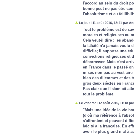
l'accord au sein du droit pos
bonne peut ne pas être conf
l'absolutisme et au faillibil
3.
Le jeudi 11 août 2016, 18:41 par An
Tout le problème est de savo
morales et religieuses au m
Cela veut-il dire : les aban
la laïcité n'a jamais voulu 
difficile; il suppose une éd
convictions religieuses et
débarrasser. Mais c'est arri
en France dans le passé ont
mises non pas au vestiaire 
bien des dilemmes et des t
gros deux siècles en Franc
Pas clair que l'Islam ait att
tout le problème.
4.
Le vendredi 12 août 2016, 11:18 pa
"Mais une idée de la vie bo
(d'où ma référence à l'abso
s'affrontent et peuvent diff
laïcité à la française. En e
avoir le plus grand mal à ac