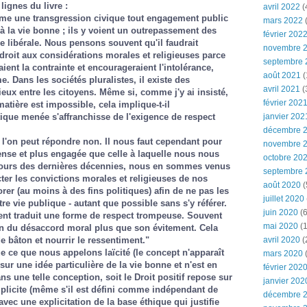
lignes du livre :
avril 2022
(
me une transgression civique tout engagement public
mars 2022
(
 à la vie bonne ; ils y voient un outrepassement des
février 202
ue libérale. Nous pensons souvent qu'il faudrait
novembre 
e droit aux considérations morales et religieuses parce
septembre 
ient la contrainte et encourageraient l'intolérance,
août 2021
(
e. Dans les sociétés pluralistes, il existe des
avril 2021
(
eux entre les citoyens. Même si, comme j'y ai insisté,
février 202
 matière est impossible, cela implique-t-il
ique menée s'affranchisse de l'exigence de respect
janvier 202
décembre 
n l'on peut répondre non. Il nous faut cependant pour
novembre 
ense et plus engagée que celle à laquelle nous nous
octobre 20
urs des dernières décennies, nous en sommes venus
septembre 
ter les convictions morales et religieuses de nos
août 2020
(
rer (au moins à des fins politiques) afin de ne pas les
juillet 2020
re vie publique - autant que possible sans s'y référer.
juin 2020
(6
ment traduit une forme de respect trompeuse. Souvent
mai 2020
(1
on du désaccord moral plus que son évitement. Cela
e bâton et nourrir le ressentiment."
avril 2020
(
ue ce que nous appelons laïcité (le concept n'apparaît
mars 2020
ur une idée particulière de la vie bonne et n'est en
février 202
s une telle conception, soit le Droit positif repose sur
janvier 202
plicite (même s'il est défini comme indépendant de
décembre 
r avec une explicitation de la base éthique qui justifie