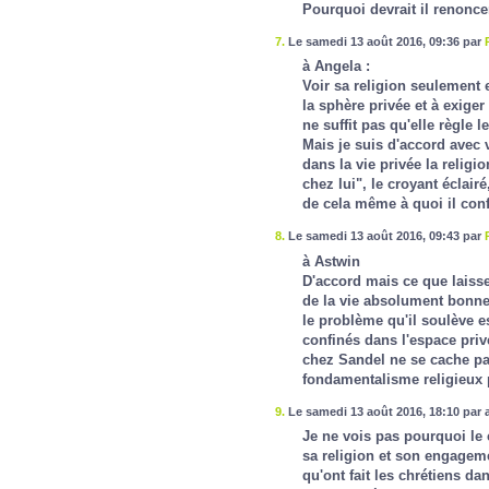
Pourquoi devrait il renonce
7.
Le samedi 13 août 2016, 09:36 par
à Angela :
Voir sa religion seulement 
la sphère privée et à exiger
ne suffit pas qu'elle règle l
Mais je suis d'accord avec v
dans la vie privée la religi
chez lui", le croyant éclair
de cela même à quoi il conf
8.
Le samedi 13 août 2016, 09:43 par
à Astwin
D'accord mais ce que laisse
de la vie absolument bonne e
le problème qu'il soulève est
confinés dans l'espace privé
chez Sandel ne se cache pa
fondamentalisme religieux p
9.
Le samedi 13 août 2016, 18:10 par 
Je ne vois pas pourquoi le c
sa religion et son engagemen
qu'ont fait les chrétiens da