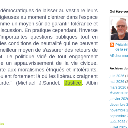
émocratiques de laisser au vestiaire leurs
Qui êtes-vo
ligieuses au moment d'entrer dans l'espace
omme un moyen sûr de garantir tolérance et
iscussion. En pratique cependant, l'inverse
d'importantes questions publiques tout en
des conditions de neutralité qui ne peuvent
Philalè
meilleur moyen de s'assurer des retours de
de la r
t. Le politique vidé de tout engagement
Afficher mon
îne un appauvrissement de la vie civique.
Archives du
rte aux moralismes étriqués et intolérants.
ient fortement là où les libéraux craignent
juin 2026
(1
mai 2026
(2
ourde." (Michael J.Sandel,
Justice
, Albin
mars 2026
(
février 202
janvier 202
décembre 
novembre 
septembre 
août 2025
(
ias
juillet 2025