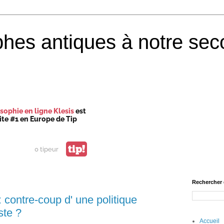
phes antiques à notre sec
sophie en ligne Klesis
est
site #1 en Europe de Tip
tip!
0 tipeur
Rechercher 
 contre-coup d' une politique
ste ?
Accueil