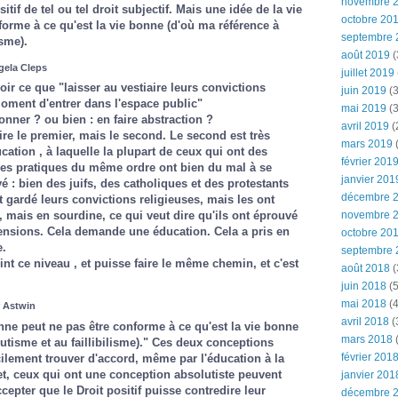
novembre 
itif de tel ou tel droit subjectif. Mais une idée de la vie
octobre 20
orme à ce qu'est la vie bonne (d'où ma référence à
septembre 
isme).
août 2019
(
gela Cleps
juillet 2019
ir ce que "laisser au vestiaire leurs convictions
juin 2019
(3
oment d'entrer dans l'espace public"
mai 2019
(3
donner ? ou bien : en faire abstraction ?
avril 2019
(
dire le premier, mais le second. Le second est très
mars 2019
(
ucation , à laquelle la plupart de ceux qui ont des
février 201
 des pratiques du même ordre ont bien du mal à se
janvier 201
vé : bien des juifs, des catholiques et des protestants
décembre 
 gardé leurs convictions religieuses, mais les ont
novembre 
, mais en sourdine, ce qui veut dire qu'ils ont éprouvé
ensions. Cela demande une éducation. Cela a pris en
octobre 20
e.
septembre 
eint ce niveau , et puisse faire le même chemin, et c'est
août 2018
(
juin 2018
(5
mai 2018
(4
r Astwin
avril 2018
(
nne peut ne pas être conforme à ce qu'est la vie bonne
mars 2018
(
lutisme et au faillibilisme)." Ces deux conceptions
février 201
icilement trouver d'accord, même par l'éducation à la
ffet, ceux qui ont une conception absolutiste peuvent
janvier 201
cepter que le Droit positif puisse contredire leur
décembre 