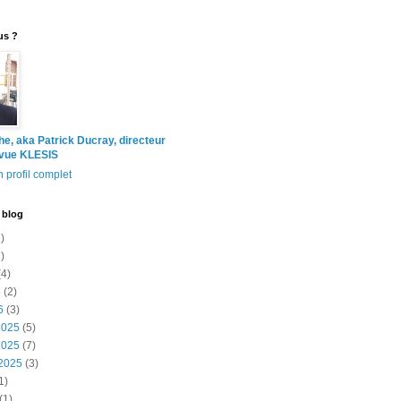
us ?
the, aka Patrick Ducray, directeur
evue KLESIS
 profil complet
 blog
)
)
4)
6
(2)
6
(3)
2025
(5)
2025
(7)
2025
(3)
1)
(1)