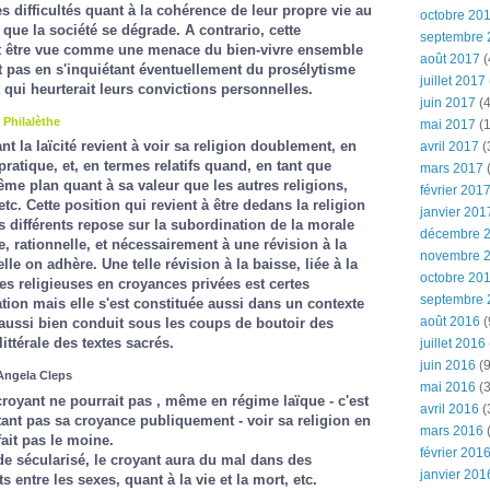
des difficultés quant à la cohérence de leur propre vie au
octobre 20
ue la société se dégrade. A contrario, cette
septembre 
ut être vue comme une menace du bien-vivre ensemble
août 2017
(
t pas en s'inquiétant éventuellement du prosélytisme
juillet 2017
 qui heurterait leurs convictions personnelles.
juin 2017
(4
r
Philalèthe
mai 2017
(1
t la laïcité revient à voir sa religion doublement, en
avril 2017
(
ratique, et, en termes relatifs quand, en tant que
mars 2017
(
même plan quant à sa valeur que les autres religions,
février 201
etc. Cette position qui revient à être dedans la religion
janvier 201
différents repose sur la subordination de la morale
décembre 
e, rationnelle, et nécessairement à une révision à la
novembre 
lle on adhère. Une telle révision à la baisse, liée à la
octobre 20
s religieuses en croyances privées est certes
septembre 
ion mais elle s'est constituée aussi dans un contexte
août 2016
(
 aussi bien conduit sous les coups de boutoir des
ittérale des textes sacrés.
juillet 2016
juin 2016
(9
Angela Cleps
mai 2016
(3
croyant ne pourrait pas , même en régime laïque - c'est
avril 2016
(
ant pas sa croyance publiquement - voir sa religion en
mars 2016
(
ait pas le moine.
février 201
 sécularisé, le croyant aura du mal dans des
janvier 201
 entre les sexes, quant à la vie et la mort, etc.