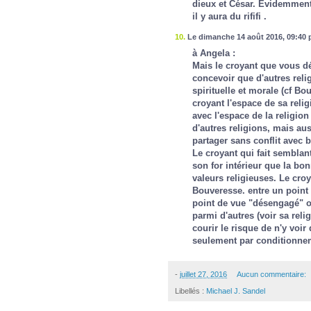
dieux et César. Evidemment
il y aura du rififi .
10.
Le dimanche 14 août 2016, 09:40 
à Angela :
Mais le croyant que vous décr
concevoir que d'autres relig
spirituelle et morale (cf B
croyant l'espace de sa reli
avec l'espace de la religion
d'autres religions, mais auss
partager sans conflit avec 
Le croyant qui fait semblan
son for intérieur que la bo
valeurs religieuses. Le cro
Bouveresse. entre un point 
point de vue "désengagé" où
parmi d'autres (voir sa reli
courir le risque de n'y voir 
seulement par conditionnem
-
juillet 27, 2016
Aucun commentaire:
Libellés :
Michael J. Sandel