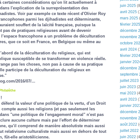
 certaines considérations qu'on lit actuellement à
juin 2025
(8
 dans l'explication de la surreprésentation des
avril 2025
(
adistes. Voir par exemple ce texte récent d'Olivier Roy
mars 2025
(
rancophones parmi les djihadistes est déterminante,
février 202
raient souffert de la laïcité française, puisque la
nt pas de pratiques religieuses avant de devenir
décembre 
e l’espace francophone a un problème de déculturation
novembre 
tres, que ce soit en France, en Belgique ou même au
octobre 20
avril 2024
(
abord de la déculturation du religieux, qui est
février 202
ique susceptible de se transformer en violence réelle.
janvier 202
’arrange pas les choses, non pas à cause de sa pratique
décembre 
lle participe de la déculturation du religieux en
septembre 
ue."
juillet 2023
log.com/2016/07/...
juin 2023
(2
Philalèthe
mai 2023
(4
!
avril 2023
(
 défend la valeur d'une politique de la vertu, d'un Droit
janvier 202
n compte aussi les religions (et pas seulement les
décembre 
 dans "une politique de l'engagement moral" n'est pas
novembre 
xclure aucune culture mais par l'effort de déterminer
août 2022
(
onne, qu'il comprend de manière absolutiste mais aussi
juillet 2022
tout relativisme culturaliste mais aussi en dehors de tout
, fût-elle aristotélicienne.
juin 2022
(4