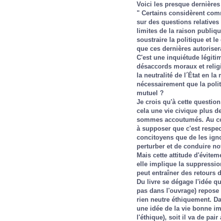
Voici les presque dernières 
" Certains considèrent com
sur des questions relatives
limites de la raison publiq
soustraire la politique et l
que ces dernières autorisera
C'est une inquiétude légitim
désaccords moraux et religi
la neutralité de l´État en la
nécessairement que la polit
mutuel ?
Je crois qu'à cette questio
cela une vie civique plus d
sommes accoutumés. Au co
à supposer que c'est respec
concitoyens que de les igno
perturber et de conduire not
Mais cette attitude d'évite
elle implique la suppressi
peut entraîner des retours d
Du livre se dégage l'idée q
pas dans l'ouvrage) repose s
rien neutre éthiquement. Dan
une idée de la vie bonne im
l'éthique), soit il va de pai