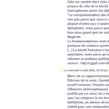
Cela me semble faire écho à
propos du rôle de la laïcité
francophones parmi les djih
"La surreprésentation des f
non pas parce que ceux-ci au
plupart d’entre eux n’avaie
djihadistes, mais parce qu
bien plus grand que les au
Maghreb.
Le fondamentalisme vient d’
porteuse de violence symbol
[...] La laïcité française n
autoritaire, mais parce qu’e
refusant sa pratique publiq
source :
http://cjpp5.over-b
2.
Le mercredi 3 août 2016, 10:43 par
Merci de ce rapprochement 
Éthicien de la vertu, Sandel
positif vertueux. Prendre e
réflexions philosophiques)
justifié par un souci de n'e
avec les religions la vie b
faillibiliste, en dehors de 
intérêt pour une restauration