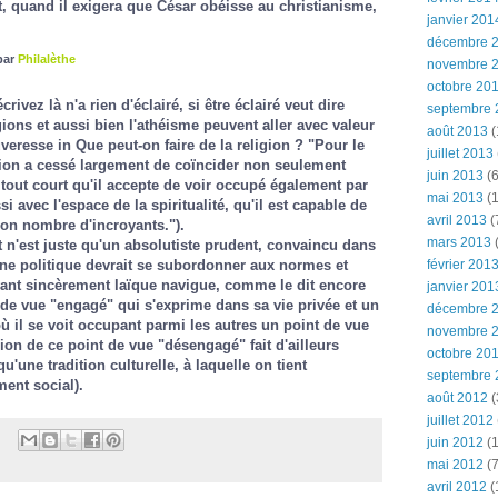
, quand il exigera que César obéisse au christianisme,
janvier 201
décembre 
par
Philalèthe
novembre 
octobre 20
ivez là n'a rien d'éclairé, si être éclairé veut dire
septembre 
ions et aussi bien l'athéisme peuvent aller avec valeur
août 2013
(
ouveresse in
Que peut-on faire de la religion ?
"Pour le
juillet 2013
gion a cessé largement de coïncider non seulement
juin 2013
(6
 tout court qu'il accepte de voir occupé également par
mai 2013
(1
i avec l'espace de la spiritualité, qu'il est capable de
avril 2013
(
bon nombre d'incroyants.").
mars 2013
(
t n'est juste qu'un absolutiste prudent, convaincu dans
nne politique devrait se subordonner aux normes et
février 201
yant sincèrement laïque navigue, comme le dit encore
janvier 201
de vue "engagé" qui s'exprime dans sa vie privée et un
décembre 
 il se voit occupant parmi les autres un point de vue
novembre 
gion de ce point de vue "désengagé" fait d'ailleurs
octobre 20
qu'une tradition culturelle, à laquelle on tient
septembre 
ent social).
août 2012
(
juillet 2012
juin 2012
(1
mai 2012
(7
avril 2012
(