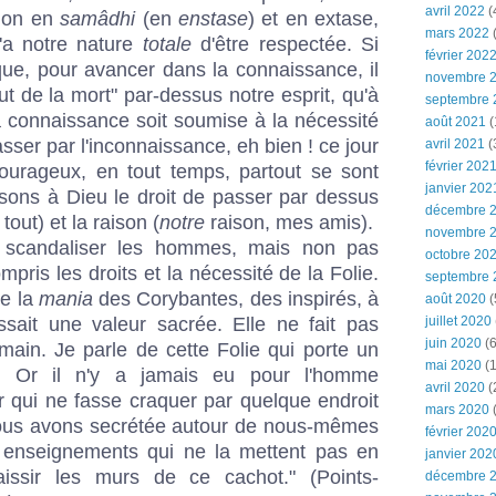
avril 2022
(
sion en
samâdhi
(en
enstase
) et en extase,
mars 2022
(
u'a notre nature
totale
d'être respectée. Si
février 202
 que, pour avancer dans la connaissance, il
novembre 
saut de la mort" par-dessus notre esprit, qu'à
septembre 
 la connaissance soit soumise à la nécessité
août 2021
(
passer par l'inconnaissance, eh bien ! ce jour
avril 2021
(
février 202
courageux, en tout temps, partout se sont
janvier 202
ssons à Dieu le droit de passer par dessus
décembre 
tout) et la raison (
notre
raison, mes amis).
novembre 
 scandaliser les hommes, mais non pas
octobre 20
compris les droits et la nécessité de la Folie.
septembre 
de la
mania
des Corybantes, des inspirés, à
août 2020
(
juillet 2020
ssait une valeur sacrée. Elle ne fait pas
juin 2020
(6
umain. Je parle de cette Folie qui porte un
mai 2020
(1
e. Or il n'y a jamais eu pour l'homme
avril 2020
(
r qui ne fasse craquer par quelque endroit
mars 2020
 nous avons secrétée autour de nous-mêmes
février 202
 enseignements qui ne la mettent pas en
janvier 202
aissir les murs de ce cachot." (Points-
décembre 