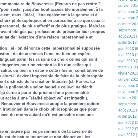
e commentaire de Bouveresse (Peut-on ne pas croire ?
janvier 201
:"pour rester jusqu'au bout accessible moralement à la
décembre 
aient, dans l'idéal, l'être également à la genèse et à
novembre 
 choix philosophiques et en particulier à ce que ceux-ci
octobre 20
ersonnel, de plus affectif et de plus pratique. Mais les
septembre 
uvent obligés par profession de présenter leur propres
août 2013
(
ltat de l'exercice d'une raison impersonnelle et
juillet 2013
tion : si l'on dénonce cette impersonnalité supposée
juin 2013
(6
usion , de deux choses l'une, ou bien on espère
mai 2013
(1
stinguant parmi les raisons du choix celles qui sont
avril 2013
(
tingentes pour ne retenir à la fin que celles qui
mars 2013
(
salité, ou bien on estime cette illusion constitutive de
février 201
 alors il devient impossible de faire de la philosophie
janvier 201
 distincte de la création littéraire (cf. Par ex. La
décembre 
 la philosophie selon laquelle celle-ci ne décrit
novembre 
éjà écrite à partir du prisme d'une personnalité
ut accès à une "réalité objective" est interdit ).
octobre 20
 Renouvier et Bouveresse adopte la première option :
septembre 
un irrationnel dans le choix philosophique que pour
août 2012
(
liser, du moins autant qu'il est possible dans une
juillet 2012
juin 2012
(1
mai 2012
(7
se en œuvre par les prisonniers de la caverne de
avril 2012
(
lle est de nature inductive et non déductive : les