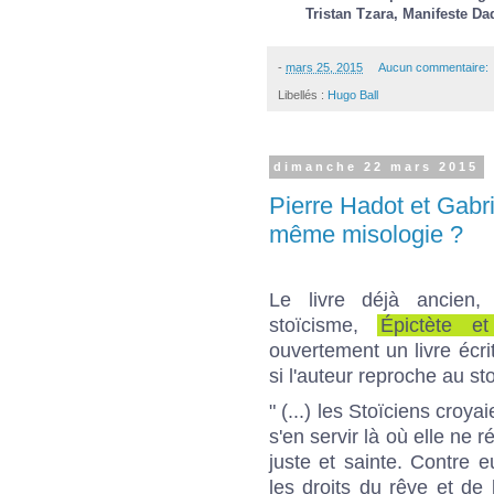
Tristan Tzara, Manifeste Da
-
mars 25, 2015
Aucun commentaire:
Libellés :
Hugo Ball
dimanche 22 mars 2015
Pierre Hadot et Gabr
même misologie ?
Le livre déjà ancien
stoïcisme,
Épictète et
ouvertement un livre écri
si l'auteur reproche au st
" (...) les Stoïciens croya
s'en servir là où elle ne r
juste et sainte. Contre e
les droits du rêve et de l