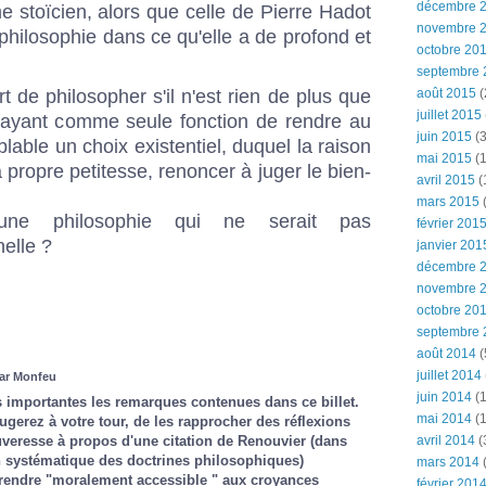
décembre 
e stoïcien, alors que celle de Pierre Hadot
novembre 
e philosophie dans ce qu'elle a de profond et
octobre 20
septembre 
août 2015
(
t de philosopher s'il n'est rien de plus que
juillet 2015
 ayant comme seule fonction de rendre au
juin 2015
(3
able un choix existentiel, duquel la raison
mai 2015
(1
sa propre petitesse, renoncer à juger le bien-
avril 2015
(
mars 2015
(
 une philosophie qui ne serait pas
février 201
elle ?
janvier 201
décembre 
novembre 
octobre 20
septembre 
août 2014
(
juillet 2014
par Monfeu
juin 2014
(1
s importantes les remarques contenues dans ce billet.
mai 2014
(1
 jugerez à votre tour, de les rapprocher des réflexions
eresse à propos d'une citation de Renouvier (dans
avril 2014
(
on systématique des doctrines philosophiques)
mars 2014
 rendre "moralement accessible " aux croyances
février 201