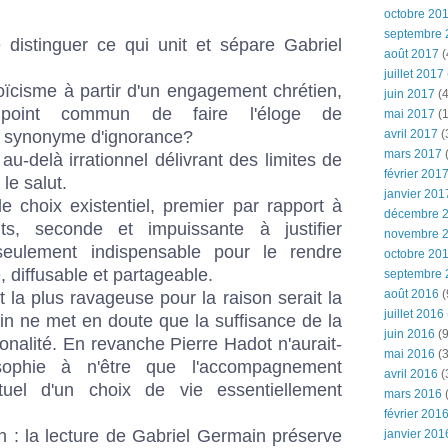
octobre 20
septembre 
distinguer ce qui unit et sépare Gabriel
août 2017
(
juillet 2017
oïcisme à partir d'un engagement chrétien,
juin 2017
(4
point commun de faire l'éloge de
mai 2017
(1
avril 2017
(
ot synonyme d'ignorance?
mars 2017
(
' au-delà irrationnel délivrant des limites de
février 201
le salut.
janvier 201
e choix existentiel, premier par rapport à
décembre 
ts, seconde et impuissante à justifier
novembre 
seulement indispensable pour le rendre
octobre 20
, diffusable et partageable.
septembre 
août 2016
(
 la plus ravageuse pour la raison serait la
juillet 2016
n ne met en doute que la suffisance de la
juin 2016
(9
ionalité. En revanche Pierre Hadot n'aurait-
mai 2016
(3
osophie à n'être que l'accompagnement
avril 2016
(
tuel d'un choix de vie essentiellement
mars 2016
(
février 201
n : la lecture de Gabriel Germain préserve
janvier 201