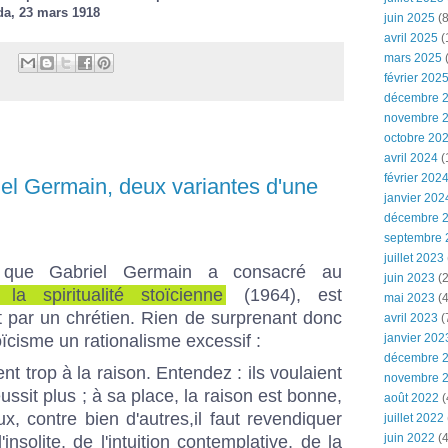
da, 23 mars 1918
juin 2025
(8
avril 2025
(
mars 2025
(
février 202
décembre 
novembre 
octobre 20
avril 2024
(
février 202
iel Germain, deux variantes d'une
janvier 202
décembre 
septembre 
juillet 2023
, que Gabriel Germain a consacré au
juin 2023
(2
 la spiritualité stoïcienne
(1964), est
mai 2023
(4
t par un chrétien. Rien de surprenant donc
avril 2023
(
janvier 202
oïcisme un rationalisme excessif :
décembre 
ient trop à la raison. Entendez : ils voulaient
novembre 
éussit plus ; à sa place, la raison est bonne,
août 2022
(
ux, contre bien d'autres,il faut revendiquer
juillet 2022
juin 2022
(4
'insolite, de l'intuition contemplative, de la