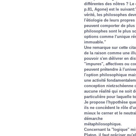
différentes des nôtres ? L
p.81, Agone) est le suivant
vérité, les philosophes devr
l'étiologie de leurs propres
peuvent comporter de plus p
philosophes sont le plus so
options comme l'unique résu
immuable."
Une remarque sur cette cita
de la raison comme une ill
pouvoir s'en délivrer en di
"impures", affectives ou con
peuvent prétendre à l'univer
l'option philosophique mais
une activité fondamentalement
conception nietzschéenne de
aucune réalité qui ne soit d
particulière pour laquelle to
Je propose l'hypothèse que
ils ne concèdent le rôle d'
mieux le cerner et le neutra
démarche
métaphilosophique.
Concernant la "logique" mi
Platon, il faut préciser qu'e