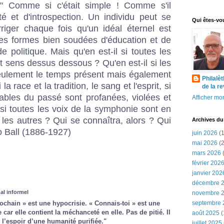
." Comme si c'était simple ! Comme s'il
té et d'introspection. Un individu peut se
Qui êtes-vo
riger chaque fois qu'un idéal éternel est
s formes bien soudées d'éducation et de
 de politique. Mais qu'en est-il si toutes les
 sens dessus dessous ? Qu'en est-il si les
seulement le temps présent mais également
Philalè
la race et la tradition, le sang et l'esprit, si
de la r
iables du passé sont profanées, violées et
Afficher mon
 si toutes les voix de la symphonie sont en
les autres ? Qui se connaîtra, alors ? Qui
Archives du
o Ball (1886-1927)
juin 2026
(1
mai 2026
(2
mars 2026
(
février 202
janvier 202
décembre 
al informel
novembre 
septembre 
rochain » est une hypocrisie. « Connais-toi » est une
car elle contient la méchanceté en elle. Pas de pitié. Il
août 2025
(
 l’espoir d’une humanité purifiée."
juillet 2025