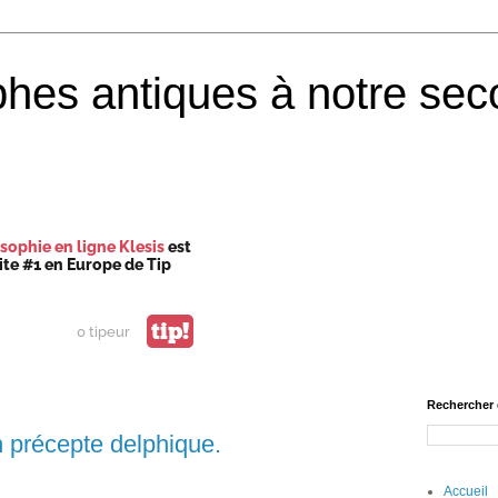
phes antiques à notre sec
sophie en ligne Klesis
est
site #1 en Europe de Tip
tip!
0 tipeur
Rechercher 
n précepte delphique.
Accueil