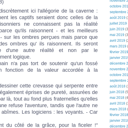
novembre 
8)
octobre 20
iscrètement ici l'allégorie de la caverne :
septembre 
ent les captifs seraient donc celles de la
août 2019
(
isonniers ne connaissent pas la réalité
juillet 2019
juin 2019
(3
arce qu'ils raisonnent - et les meilleurs
mai 2019
(3
 - sur les ombres perçues mais parce que
avril 2019
(
es ombres qu' ils raisonnent. Ils seront
mars 2019
(
nce d'une autre réalité et non par le
février 201
ment logique.
janvier 201
in n'a pas tort de soutenir qu'un fossé
décembre 
novembre 
en fonction de la valeur accordée à la
octobre 20
septembre 
 dessiner cette crevasse qui serpente entre
août 2018
(
 également éprises de pureté, assurées de
juin 2018
(5
mai 2018
(4
par là, tout au fond plus fraternelles qu'elles
avril 2018
(
'une refuse l'aventure, tandis que l'autre ne
mars 2018
(
 abîmes. Les logiciens : les voyants. - Car
février 201
janvier 201
nt du côté de la grâce, pour la ficeler !"
décembre 