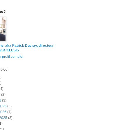
us ?
the, aka Patrick Ducray, directeur
evue KLESIS
 profil complet
 blog
)
)
4)
6
(2)
6
(3)
2025
(5)
2025
(7)
2025
(3)
1)
(1)