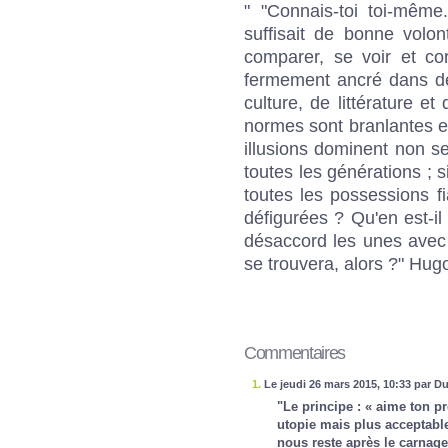
" "Connais-toi toi-même
suffisait de bonne volon
comparer, se voir et cor
fermement ancré dans de
culture, de littérature et
normes sont branlantes et
illusions dominent non 
toutes les générations ; si 
toutes les possessions f
défigurées ? Qu'en est-il
désaccord les unes avec 
se trouvera, alors ?" Hug
Commentaires
1.
Le jeudi 26 mars 2015, 10:33 par Du
"Le principe : « aime ton p
utopie mais plus acceptable 
nous reste après le carnage