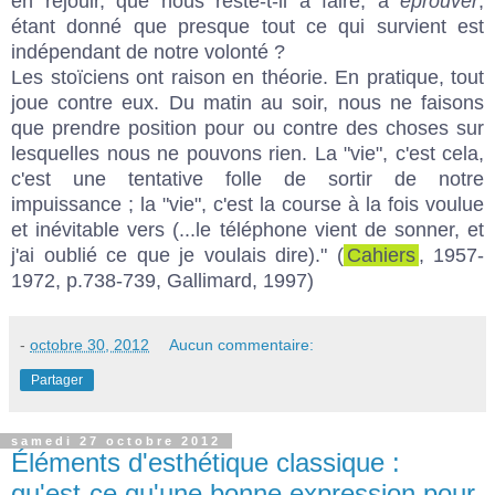
en réjouir, que nous reste-t-il à faire, à
éprouver
,
étant donné que presque tout ce qui survient est
indépendant de notre volonté ?
Les stoïciens ont raison en théorie. En pratique, tout
joue contre eux. Du matin au soir, nous ne faisons
que prendre position pour ou contre des choses sur
lesquelles nous ne pouvons rien. La "vie", c'est cela,
c'est une tentative folle de sortir de notre
impuissance ; la "vie", c'est la course à la fois voulue
et inévitable vers (...le téléphone vient de sonner, et
j'ai oublié ce que je voulais dire)." (
Cahiers
, 1957-
1972, p.738-739, Gallimard, 1997)
-
octobre 30, 2012
Aucun commentaire:
Partager
samedi 27 octobre 2012
Éléments d'esthétique classique :
qu'est-ce qu'une bonne expression pour