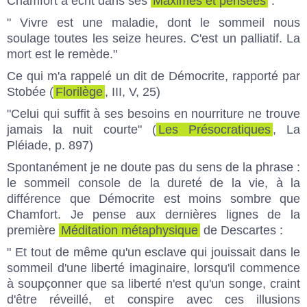
Chamfort a écrit dans ses
Maximes et pensées
:
" Vivre est une maladie, dont le sommeil nous
soulage toutes les seize heures. C'est un palliatif. La
mort est le remède."
Ce qui m'a rappelé un dit de Démocrite, rapporté par
Stobée (
Florilège
, III, V, 25)
"Celui qui suffit à ses besoins en nourriture ne trouve
jamais la nuit courte" (
Les Présocratiques
, La
Pléiade, p. 897)
Spontanément je ne doute pas du sens de la phrase :
le sommeil console de la dureté de la vie, à la
différence que Démocrite est moins sombre que
Chamfort. Je pense aux dernières lignes de la
première
Méditation métaphysique
de Descartes :
" Et tout de même qu'un esclave qui jouissait dans le
sommeil d'une liberté imaginaire, lorsqu'il commence
à soupçonner que sa liberté n'est qu'un songe, craint
d'être réveillé, et conspire avec ces illusions