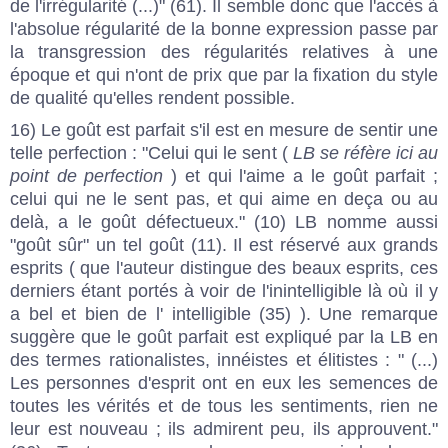
de l'irrégularité (...)" (61). Il semble donc que l'accès à
l'absolue régularité de la bonne expression passe par
la transgression des régularités relatives à une
époque et qui n'ont de prix que par la fixation du style
de qualité qu'elles rendent possible.
16) Le goût est parfait s'il est en mesure de sentir une
telle perfection : "Celui qui le sent (
LB se réfère ici au
point de perfection
) et qui l'aime a le goût parfait ;
celui qui ne le sent pas, et qui aime en deça ou au
delà, a le goût défectueux." (10) LB nomme aussi
"goût sûr" un tel goût (11). Il est réservé aux grands
esprits ( que l'auteur distingue des beaux esprits, ces
derniers étant portés à voir de l'inintelligible là où il y
a bel et bien de l' intelligible (35) ). Une remarque
suggère que le goût parfait est expliqué par la LB en
des termes rationalistes, innéistes et élitistes : " (...)
Les personnes d'esprit ont en eux les semences de
toutes les vérités et de tous les sentiments, rien ne
leur est nouveau ; ils admirent peu, ils approuvent."