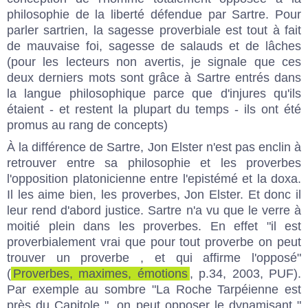
philosophie de la liberté défendue par Sartre. Pour
parler sartrien, la sagesse proverbiale est tout à fait
de mauvaise foi, sagesse de salauds et de lâches
(pour les lecteurs non avertis, je signale que ces
deux derniers mots sont grâce à Sartre entrés dans
la langue philosophique parce que d'injures qu'ils
étaient - et restent la plupart du temps - ils ont été
promus au rang de concepts)
À la différence de Sartre, Jon Elster n'est pas enclin à
retrouver entre sa philosophie et les proverbes
l'opposition platonicienne entre l'epistémé et la doxa.
Il les aime bien, les proverbes, Jon Elster. Et donc il
leur rend d'abord justice. Sartre n'a vu que le verre à
moitié plein dans les proverbes. En effet "il est
proverbialement vrai que pour tout proverbe on peut
trouver un proverbe , et qui affirme l'opposé"
(
Proverbes, maximes, émotions
, p.34, 2003, PUF).
Par exemple au sombre "La Roche Tarpéienne est
près du Capitole ", on peut opposer le dynamisant "