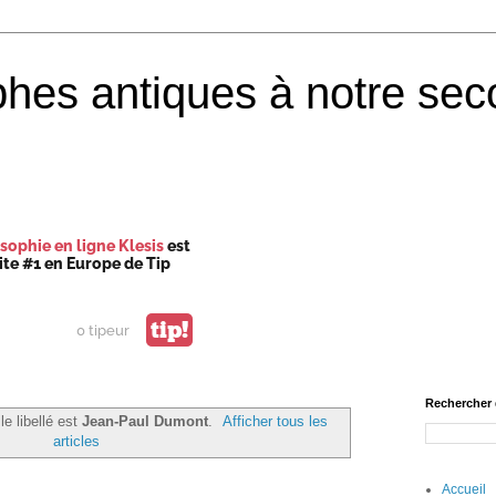
phes antiques à notre sec
sophie en ligne Klesis
est
site #1 en Europe de Tip
tip!
0 tipeur
Rechercher 
le libellé est
Jean-Paul Dumont
.
Afficher tous les
articles
Accueil