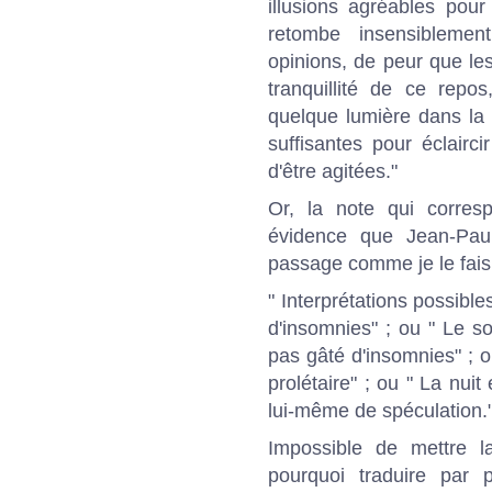
illusions agréables pou
retombe insensiblem
opinions, de peur que les
tranquillité de ce repo
quelque lumière dans la 
suffisantes pour éclairci
d'être agitées."
Or, la note qui corre
évidence que Jean-Pa
passage comme je le fais
" Interprétations possible
d'insomnies" ; ou " Le s
pas gâté d'insomnies" ; o
prolétaire" ; ou " La nuit
lui-même de spéculation."
Impossible de mettre l
pourquoi traduire par p