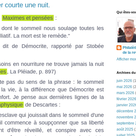
r courte une nuit.
Qui êtes-vo
s
Maximes et pensées
:
, dont le sommeil nous soulage toutes les
liatif. La mort est le remède."
dit de Démocrite, rapporté par Stobée
Philalè
de la r
Afficher mon
soins en nourriture ne trouve jamais la nuit
ues
, La Pléiade, p. 897)
Archives du
juin 2026
(1
e pas du sens de la phrase : le sommeil
mai 2026
(2
la vie, à la différence que Démocrite est
mars 2026
(
rt. Je pense aux dernières lignes de la
février 202
aphysique
de Descartes :
janvier 202
décembre 
sclave qui jouissait dans le sommeil d'une
novembre 
qu'il commence à soupçonner que sa liberté
septembre 
nt d'être réveillé, et conspire avec ces
août 2025
(
juillet 2025