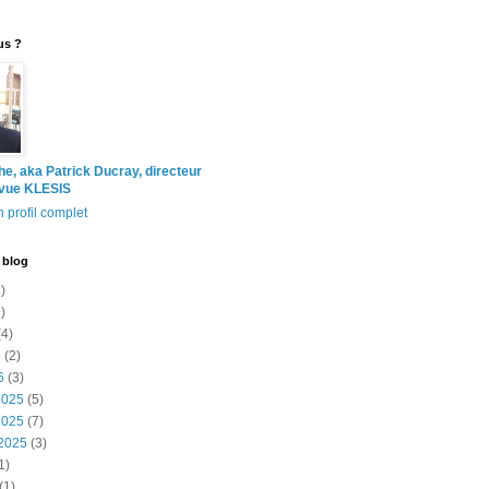
us ?
the, aka Patrick Ducray, directeur
evue KLESIS
 profil complet
 blog
)
)
4)
6
(2)
6
(3)
2025
(5)
2025
(7)
2025
(3)
1)
(1)