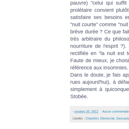
pauvre) "celui qui suffi
prolétaire convient plut
satisfaire ses besoins 
"nuit courte" comme "nui
brève durée ? Ce que fait
très arbitraire du philos
nourriture de l'esprit ?)
rectifiée en "la nuit est
Faute de mieux, je chois
référence aux insomnies.
Dans le doute, je fais a
rues aujourd'hui), à défa
simplement à quiconque
Stobée.
-
octobre 20, 2012
Aucun commentair
Libellés :
Chamfort
,
Démocrite
,
Descart