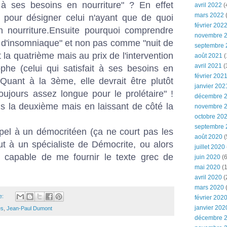
t à ses besoins en nourriture" ? En effet
avril 2022
(
mars 2022
(
ôt pour désigner celui n'ayant que de quoi
février 202
en nourriture.Ensuite pourquoi comprendre
novembre 
t d'insomniaque" et non pas comme "nuit de
septembre 
 la quatrième mais au prix de l'intervention
août 2021
(
avril 2021
(
ophe (celui qui satisfait à ses besoins en
février 202
. Quant à la 3ème, elle devrait être plutôt
janvier 202
 toujours assez longue pour le prolétaire" !
décembre 
is la deuxième mais en laissant de côté la
novembre 
octobre 20
septembre 
ppel à un démocritéen (ça ne court pas les
août 2020
(
ut à un spécialiste de Démocrite, ou alors
juillet 2020
 capable de me fournir le texte grec de
juin 2020
(6
mai 2020
(1
avril 2020
(
mars 2020
e:
février 202
janvier 202
es
,
Jean-Paul Dumont
décembre 