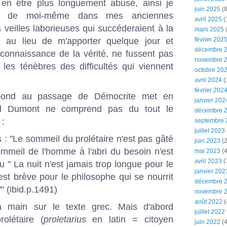
r en être plus longuement abusé, ainsi je
juin 2025
(8
ent de moi-même dans mes anciennes
avril 2025
(
 veilles laborieuses qui succéderaient à la
mars 2025
(
s, au lieu de m'apporter quelque jour et
février 202
décembre 
connaissance de la vérité, ne fussent pas
novembre 
r les ténèbres des difficultés qui viennent
octobre 20
avril 2024
(
février 202
spond au passage de Démocrite met en
janvier 202
ul Dumont ne comprend pas du tout le
décembre 
 :
septembre 
juillet 2023
s : "Le sommeil du prolétaire n'est pas gâté
juin 2023
(2
ommeil de l'homme à l'abri du besoin n'est
mai 2023
(4
avril 2023
(
u " La nuit n'est jamais trop longue pour le
janvier 202
 est brève pour le philosophe qui se nourrit
décembre 
" (ibid.p.1491)
novembre 
août 2022
(
a main sur le texte grec. Mais d'abord
juillet 2022
rolétaire (
proletarius
en latin = citoyen
juin 2022
(4