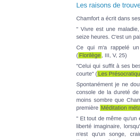
Les raisons de trouve
Chamfort a écrit dans se
" Vivre est une maladie
seize heures. C'est un pal
Ce qui m'a rappelé un 
(
Florilège
, III, V, 25)
"Celui qui suffit à ses be
courte" (
Les Présocratiq
Spontanément je ne dout
console de la dureté de 
moins sombre que Chamfo
première
Méditation mét
" Et tout de même qu'un e
liberté imaginaire, lors
n'est qu'un songe, crai