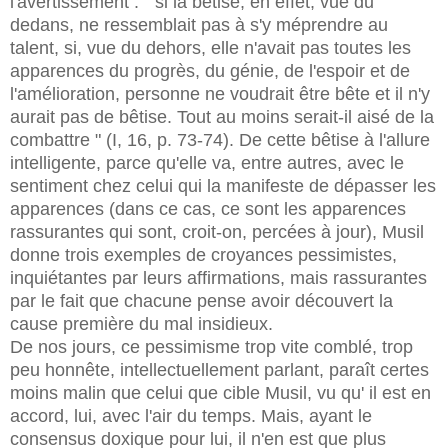
l'avertissement : " si la bêtise, en effet, vue du
dedans, ne ressemblait pas à s'y méprendre au
talent, si, vue du dehors, elle n'avait pas toutes les
apparences du progrès, du génie, de l'espoir et de
l'amélioration, personne ne voudrait être bête et il n'y
aurait pas de bêtise. Tout au moins serait-il aisé de la
combattre " (I, 16, p. 73-74). De cette bêtise à l'allure
intelligente, parce qu'elle va, entre autres, avec le
sentiment chez celui qui la manifeste de dépasser les
apparences (dans ce cas, ce sont les apparences
rassurantes qui sont, croit-on, percées à jour), Musil
donne trois exemples de croyances pessimistes,
inquiétantes par leurs affirmations, mais rassurantes
par le fait que chacune pense avoir découvert la
cause première du mal insidieux.
De nos jours, ce pessimisme trop vite comblé, trop
peu honnête, intellectuellement parlant, paraît certes
moins malin que celui que cible Musil, vu qu' il est en
accord, lui, avec l'air du temps. Mais, ayant le
consensus doxique pour lui, il n'en est que plus