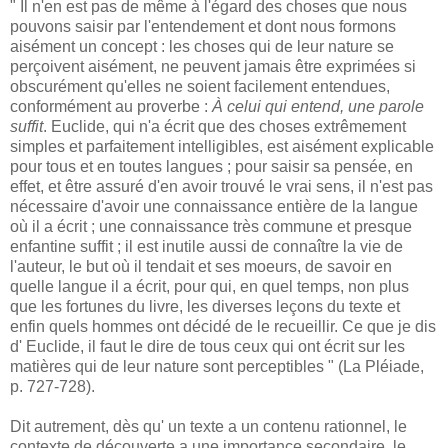
" Il n'en est pas de même à l'égard des choses que nous
pouvons saisir par l'entendement et dont nous formons
aisément un concept : les choses qui de leur nature se
perçoivent aisément, ne peuvent jamais être exprimées si
obscurément qu'elles ne soient facilement entendues,
conformément au proverbe :
À celui qui entend, une parole
suffit
. Euclide, qui n'a écrit que des choses extrêmement
simples et parfaitement intelligibles, est aisément explicable
pour tous et en toutes langues ; pour saisir sa pensée, en
effet, et être assuré d'en avoir trouvé le vrai sens, il n'est pas
nécessaire d'avoir une connaissance entière de la langue
où il a écrit ; une connaissance très commune et presque
enfantine suffit ; il est inutile aussi de connaître la vie de
l'auteur, le but où il tendait et ses moeurs, de savoir en
quelle langue il a écrit, pour qui, en quel temps, non plus
que les fortunes du livre, les diverses leçons du texte et
enfin quels hommes ont décidé de le recueillir. Ce que je dis
d' Euclide, il faut le dire de tous ceux qui ont écrit sur les
matières qui de leur nature sont perceptibles " (La Pléiade,
p. 727-728).
Dit autrement, dès qu' un texte a un contenu rationnel, le
contexte de découverte a une importance secondaire, le