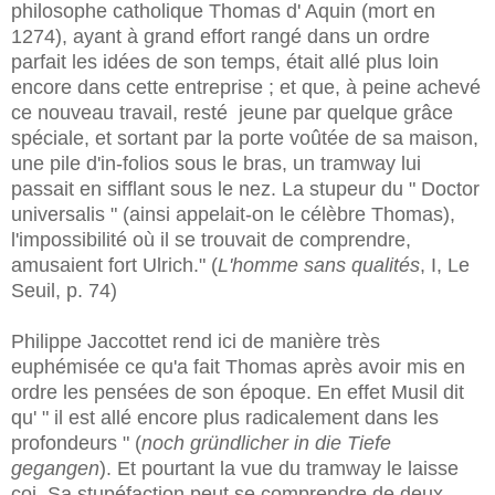
philosophe catholique Thomas d' Aquin (mort en
1274), ayant à grand effort rangé dans un ordre
parfait les idées de son temps, était allé plus loin
encore dans cette entreprise ; et que, à peine achevé
ce nouveau travail, resté jeune par quelque grâce
spéciale, et sortant par la porte voûtée de sa maison,
une pile d'in-folios sous le bras, un tramway lui
passait en sifflant sous le nez. La stupeur du " Doctor
universalis " (ainsi appelait-on le célèbre Thomas),
l'impossibilité où il se trouvait de comprendre,
amusaient fort Ulrich." (
L'homme sans qualités
, I, Le
Seuil, p. 74)
Philippe Jaccottet rend ici de manière très
euphémisée ce qu'a fait Thomas après avoir mis en
ordre les pensées de son époque. En effet Musil dit
qu' " il est allé encore plus radicalement dans les
profondeurs " (
noch gründlicher in die Tiefe
gegangen
). Et pourtant la vue du tramway le laisse
coi. Sa stupéfaction peut se comprendre de deux