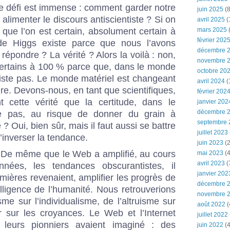
le défi est immense : comment garder notre
juin 2025
(8
s alimenter le discours antiscientiste ? Si on
avril 2025
(
que l’on est certain, absolument certain à
mars 2025
(
février 202
e Higgs existe parce que nous l’avons
décembre 
pondre ? La vérité ? Alors la voilà : non,
novembre 
rtains à 100 % parce que, dans le monde
octobre 20
existe pas. Le monde matériel est changeant
avril 2024
(
ture. Devons-nous, en tant que scientifiques,
février 202
t cette vérité que la certitude, dans le
janvier 202
décembre 
te pas, au risque de donner du grain à
septembre 
 Oui, bien sûr, mais il faut aussi se battre
juillet 2023
d’inverser la tendance.
juin 2023
(2
. De même que le Web a amplifié, au cours
mai 2023
(4
avril 2023
(
nnées, les tendances obscurantistes, il
janvier 202
umières revenaient, amplifier les progrès de
décembre 
elligence de l’humanité. Nous retrouverions
novembre 
sme sur l’individualisme, de l’altruisme sur
août 2022
(
r sur les croyances. Le Web et l’Internet
juillet 2022
 leurs pionniers avaient imaginé : des
juin 2022
(4