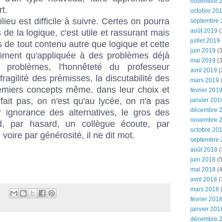
novembre 
rt.
octobre 20
ieu est difficile à suivre. Certes on pourra
septembre 
août 2019
(
 de la logique, c'est utile et rassurant mais
juillet 2019
 de tout contenu autre que logique et cette
juin 2019
(3
raiment qu'appliquée à des problèmes déjà
mai 2019
(3
 problèmes, l'honnêteté du professeur
avril 2019
(
 fragilité des prémisses, la discutabilité des
mars 2019
(
remiers concepts même, dans leur choix et
février 201
 fait pas, on n'est qu'au lycée, on n'a pas
janvier 201
décembre 
 ignorance des alternatives, le gros des
novembre 
, par hasard, un collègue écoute, par
octobre 20
voire par générosité, il ne dit mot.
septembre 
août 2018
(
juin 2018
(5
mai 2018
(4
avril 2018
(
mars 2018
(
février 201
janvier 201
décembre 