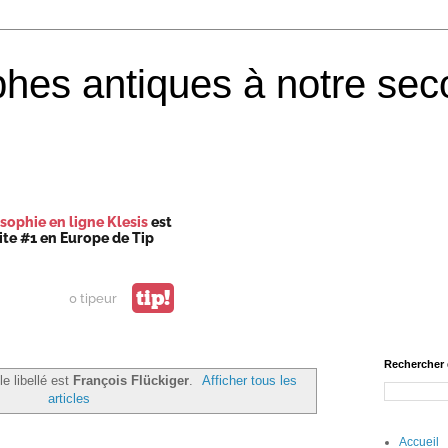
phes antiques à notre sec
sophie en ligne Klesis
est
site #1 en Europe de Tip
tip!
0 tipeur
Rechercher 
le libellé est
François Flückiger
.
Afficher tous les
articles
Accueil