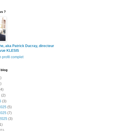
us ?
the, aka Patrick Ducray, directeur
evue KLESIS
 profil complet
 blog
)
)
4)
6
(2)
6
(3)
2025
(5)
2025
(7)
2025
(3)
1)
(1)