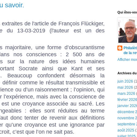
 savoir.
Qui êtes-vo
 extraites de l'article de François Flückiger,
e
du 13-03-2019 (l'auteur est un des
s majoritaire, une forme d’obscurantisme
Philalè
de la r
 dans nos consciences : 2 500 ans de
Afficher mon
ques sur la nature des idées humaines
ortant Socrate ainsi que Kant et ses
Archives du
s. Beaucoup confondent désormais la
juin 2026
(1
définir comme le résultat transmissible et
mai 2026
(2
ience ou d’un raisonnement ; l’opinion, qui
mars 2026
(
 l’expérience, mais avec la conscience de
février 202
qui est une croyance associée au sacré. Les
janvier 202
ngeables : elles sont réduites au terme
décembre 
faut donc tenter de revenir aux définitions
novembre 
er qu’une croyance est une ignorance par
septembre 
août 2025
(
croit, c’est que l’on ne sait pas.
juillet 2025