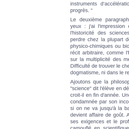
instruments d’accélérat
progrès. "
Le deuxième paragraphe
yeux : j'ai l'impressio
l'historicité des scien
perdre chez la plupart 
physico-chimiques ou bio
récit arbitraire, comme l
sur la multiplicité des
Difficulté de trouver le c
dogmatisme, ni dans le re
Ajoutons que la philosoph
"science" dit l'élève en dé
croit-il en fin d'année. U
condamnée par son incom
si on ne va jusqu'à la ba
devient affaire de goût. 
ses exigences et le profe
camouflé en scientifiqu