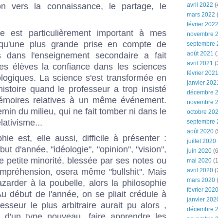
ion vers la connaissance, le partage, le
avril 2022
(
mars 2022
(
février 202
 est particulièrement important à mes
novembre 
n qu'une plus grande prise en compte de
septembre 
août 2021
(
ces dans l'enseignement secondaire a fait
avril 2021
(
des élèves la confiance dans les sciences
février 202
logiques. La science s'est transformée en
janvier 202
'histoire quand le professeur a trop insisté
décembre 
 mémoires relatives à un même événement.
novembre 
hemin du milieu, qui ne fait tomber ni dans le
octobre 20
lativisme...
septembre 
août 2020
(
ie est, elle aussi, difficile à présenter :
juillet 2020
but d'année, "idéologie", "opinion", "vision",
juin 2020
(6
ne petite minorité, blessée par ses notes ou
mai 2020
(1
préhension, osera même "bullshit". Mais
avril 2020
(
mars 2020
zarder à la poubelle, alors la philosophie
février 202
Au début de l'année, on se pliait crédule à
janvier 202
sseur le plus arbitraire aurait pu alors ,
décembre 
e d'un type nouveau, faire apprendre les