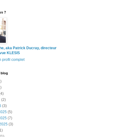
us ?
the, aka Patrick Ducray, directeur
evue KLESIS
 profil complet
 blog
)
)
4)
6
(2)
6
(3)
2025
(5)
2025
(7)
2025
(3)
1)
(1)