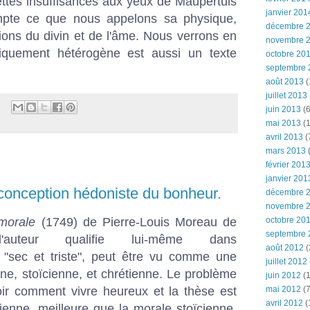
ettes insuffisances aux yeux de Maupertuis
janvier 201
pte ce que nous appelons sa physique,
décembre 
ons du divin et de l'âme. Nous verrons en
novembre 
hiquement hétérogène est aussi un texte
octobre 20
septembre 
août 2013
(
juillet 2013
juin 2013
(6
mai 2013
(1
avril 2013
(
mars 2013
(
février 201
janvier 201
 conception hédoniste du bonheur.
décembre 
novembre 
 morale
(1749) de Pierre-Louis Moreau de
octobre 20
septembre 
'auteur qualifie lui-même dans
août 2012
(
"sec et triste", peut être vu comme une
juillet 2012
nne, stoïcienne, et chrétienne. Le problème
juin 2012
(1
voir comment vivre heureux et la thèse est
mai 2012
(7
avril 2012
(
ienne, meilleure que la morale stoïcienne,