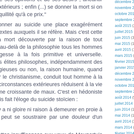
décembre 
xtérieurs ; enfin (...) se donner la mort si on
novembre 
illité qu'à ce prix."
octobre 20
septembre 
onner au suicide une place exagérément
août 2015
(
textes auxquels il se réfère. Mais
c'est cette
juillet 2015
juin 2015
(3
 la mort découverte par la raison de tout
mai 2015
(1
au-delà de la philosophie tous les hommes
avril 2015
(
sse à la fois primitive et universelle.
mars 2015
(
es élites philosophes, indépendamment des
février 201
janvier 201
tigieuses ou non, la raison humaine, quand
décembre 
ar le christianisme, conduit tout homme à la
novembre 
 circonstances extérieures réduisent à la vie
octobre 20
mme croissante de maux
. C'est en hédoniste
septembre 
août 2014
(
 fait l'éloge du suicide stoïcien :
juillet 2014
 n'y a ni gloire ni raison à demeurer en proie à
juin 2014
(1
mai 2014
(1
peut se soustraire par une douleur d'un
avril 2014
(
mars 2014
février 201