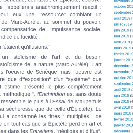
novembre 
 j'appellerais anachroniquement réactif :
octobre 20
septembre 
 pour eux une "ressource" comblant un
août 2019
(
e de Marc-Aurèle, au sommet du pouvoir,
juillet 2019
compensatrice de l'impuissance sociale,
juin 2019
(3
dice de lucidité :
mai 2019
(3
avril 2019
(
n'étaient qu'illusions."
mars 2019
(
février 201
 un stoïcisme de l'art et du besoin
janvier 201
toïcisme de la nature (Marc-Aurèle). L'art
décembre 
 l'oeuvre de Sénèque mais l'oeuvre est
novembre 
octobre 20
ure que d'"exposition" d'un "système" que
septembre 
t estime présenté le plus complètement
août 2018
(
et méthodique ", l
'Enchiridion
est sans doute
juin 2018
(5
 ressemble le plus à l
'Essai
de Maupertuis
mai 2018
(4
avril 2018
(
sa sécheresse que de celle d'Épictète). Le
mars 2018
(
ui a condamné les titres " multipliés " de
février 201
 en tout cas que si Épictète perd en art et
janvier 201
 pas dans les
Entretiens
, "négligés et diffus",
décembre 