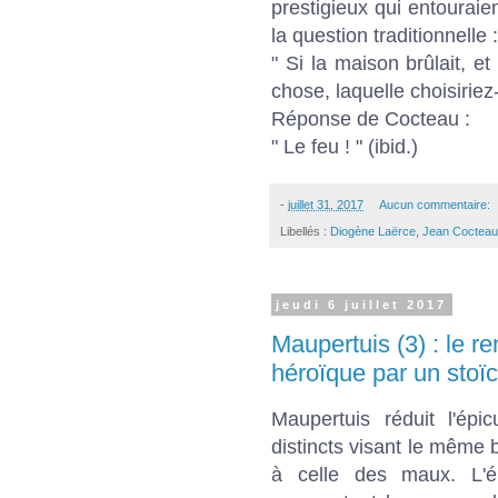
prestigieux qui entouraien
la question traditionnelle :
" Si la maison brûlait, e
chose, laquelle choisiriez
Réponse de Cocteau :
" Le feu ! " (ibid.)
-
juillet 31, 2017
Aucun commentaire:
Libellés :
Diogène Laërce
,
Jean Cocteau
jeudi 6 juillet 2017
Maupertuis (3) : le 
héroïque par un stoïc
Maupertuis réduit l'ép
distincts visant le même 
à celle des maux. L'ép