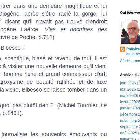
 entrer dans une demeure magnifique et lui
Diogène, après s'être raclé la gorge, lui
Qui êtes-vo
 disant qu'il n'avait pas trouvé d'endroit
Diogène Laërce,
Vies et doctrines des
Livre de Poche, p.712)
Bibesco :
Philalè
de la r
 sceptique, blasé et revenu de tout, il est
Afficher mon
 à visiter une nouvelle demeure qu'il vient
d'un homme riche et grand connaisseur d'art,
Archives du
roxysme de beauté raffinée et de luxe
juin 2026
(1
 la visite, Bibesco se laisse tomber dans un
mai 2026
(2
mars 2026
(
février 202
quoi pas plutôt rien ?" (Michel Tournier,
Le
janvier 202
, p.1451).
décembre 
novembre 
septembre 
août 2025
(
 journaliste les souvenirs émouvants ou
juillet 2025