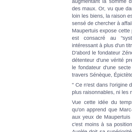
augmentant la somme des
des maux. Or, vu que dan
loin les biens, la raison 
sensé de chercher à affaib
Maupertuis expose cette p
est consacré au "sys
intéressant à plus d'un tit
D'abord le fondateur Zé
détenteur d'une vérité pr
le fondateur d'une secte
travers Sénèque, Épictète
" Ce n'est dans l'origine
plus raisonnables, ni les 
Vue cette idée du temp
qu'on apprend que Marc-
aux yeux de Maupertuis 
c'est moins à sa positi
Aurèle doit sa supériorit