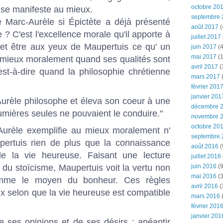
octobre 20
 se manifeste au mieux.
septembre 
e Marc-Aurèle si Épictète a déjà présenté
août 2017
(
 ? C'est l'excellence morale qu'il apporte à
juillet 2017
ffet être aux yeux de Maupertuis ce qu' un
juin 2017
(4
mai 2017
(1
 mieux moralement quand ses qualités sont
avril 2017
(
'est-à-dire quand la philosophie chrétienne
mars 2017
(
février 201
janvier 201
urèle philosophe et éleva son coeur à une
décembre 
lumières seules ne pouvaient le conduire."
novembre 
octobre 20
urèle exemplifie au mieux moralement n'
septembre 
pertuis rien de plus que la connaissance
août 2016
(
de la vie heureuse. Faisant une lecture
juillet 2016
du stoïcisme, Maupertuis voit la vertu non
juin 2016
(9
mai 2016
(3
mme le moyen du bonheur. Ces règles
avril 2016
(
x selon que la vie heureuse est compatible
mars 2016
(
février 201
janvier 201
de ses opinions et de ses désirs ; anéantir