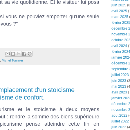
t sa vie quotidienne. Et le visiteur lui posa
juin 2025
(8
avril 2025
(
t si vous ne pouviez emporter qu'une seule
mars 2025
(
février 202
-vous ?"
décembre 
novembre 
octobre 20
avril 2024
(
février 202
janvier 202
,
Michel Tournier
décembre 
septembre 
juillet 2023
juin 2023
(2
mai 2023
(4
remplacement d'un stoïcisme
avril 2023
(
isme de confort.
janvier 202
décembre 
icurisme et le stoïcisme à deux moyens
novembre 
août 2022
(
but : rendre la somme des biens supérieure
juillet 2022
icurisme pense atteindre cette fin en
juin 2022
(4