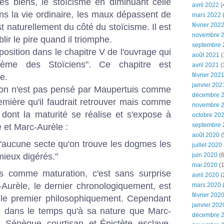
 biens, le stoïcisme en diminuant celle
avril 2022
(
s la vie ordinaire, les maux dépassent de
mars 2022
(
février 202
est naturellement du côté du stoïcisme. Il est
novembre 
lir le pire quand il triomphe.
septembre 
osition dans le chapitre V de l'ouvrage qui
août 2021
(
tème des Stoïciens". Ce chapitre est
avril 2021
(
février 202
re.
janvier 202
non n'est pas pensé par Maupertuis comme
décembre 
emière qu'il faudrait retrouver mais comme
novembre 
 dont la maturité se réalise et s'expose à
octobre 20
septembre 
 et Marc-Aurèle :
août 2020
(
 d'aucune secte qu'on trouve les dogmes les
juillet 2020
mieux digérés."
juin 2020
(6
mai 2020
(1
s comme maturation, c'est sans surprise
avril 2020
(
Aurèle, le dernier chronologiquement, est
mars 2020
février 202
le premier philosophiquement. Cependant
janvier 202
on dans le temps qu'à sa nature que Marc-
décembre 
é. Sénèque, courtisan, et Épictète, esclave,