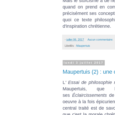
Mais le stoïcisme a de n
quand on prend en com
précisément ses concepti
quoi ce texte philosop
d'inspiration chrétienne.
-
juillet 06, 2017
Aucun commentaire:
Libellés :
Maupertuis
lundi 3 juillet 2017
Maupertuis (2) : une
L
' Essai de philosophie
Maupertuis, que l
ses
Éclaircissements
de 
oeuvre à la fois épicurie
central traité est de sa
que c'est la morale chrét