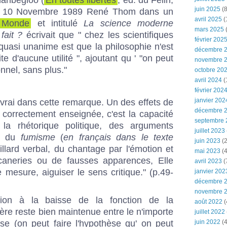
juin 2025
(8
le 10 Novembre 1989 René Thom dans un
avril 2025
(
 Monde
et intitulé
La science moderne
mars 2025
(
fait ?
écrivait que " chez les scientifiques
février 202
quasi unanime est que la philosophie n'est
décembre 
e d'aucune utilité ", ajoutant qu ' "on peut
novembre 
onnel, sans plus."
octobre 20
avril 2024
(
février 202
janvier 202
 vrai dans cette remarque. Un des effets de
décembre 
st correctement enseignée, c'est la capacité
septembre 
la rhétorique politique, des arguments
juillet 2023
s, du
fumisme
(
en français dans le texte
juin 2023
(2
illard verbal, du chantage par l'émotion et
mai 2023
(4
caneries ou de fausses apparences, Elle
avril 2023
(
 mesure, aiguiser le sens critique." (p.49-
janvier 202
décembre 
novembre 
sion à la baisse de la fonction de la
août 2022
(
ière reste bien maintenue entre le n'importe
juillet 2022
se (on peut faire l'hypothèse qu' on peut
juin 2022
(4