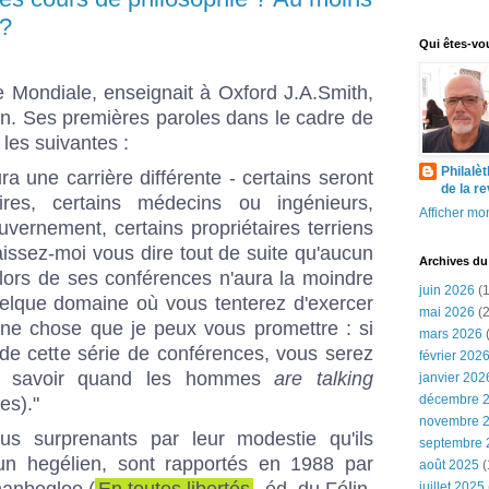
 ?
Qui êtes-vo
 Mondiale, enseignait à Oxford J.A.Smith,
n. Ses premières paroles dans le cadre de
 les suivantes :
Philalè
ra une carrière différente - certains seront
de la r
aires, certains médecins ou ingénieurs,
Afficher mon
uvernement, certains propriétaires terriens
issez-moi vous dire tout de suite qu'aucun
Archives du
ors de ses conférences n'aura la moindre
juin 2026
(1
uelque domaine où vous tenterez d'exercer
mai 2026
(2
 une chose que je peux vous promettre : si
mars 2026
(
 de cette série de conférences, vous serez
février 202
e savoir quand les hommes
are talking
janvier 202
décembre 
es)."
novembre 
us surprenants par leur modestie qu'ils
septembre 
un hegélien, sont rapportés en 1988 par
août 2025
(
hanbegloo (
En toutes libertés
, éd. du Félin,
juillet 2025