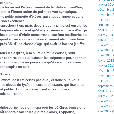
contenu.
janvier 201
pe fortement l'enseignement de la philo aujourd'hui,
décembre 
aire et l'incorrection du point de vue syntaxique.
novembre 
ne petite minorité d'élèves qui chaque année et dans
octobre 20
r son excellence.
septembre 
reprochera-t-on, mais depuis que la philo est enseignée
toujours été ainsi et qu'il n' y a jamais eu d'âge d'or : je
août 2013
(
 les plaintes d'Alain concernant l'extrême médiocrité de
juillet 2013
ignait à une époque où le recrutement était, pour faire
juin 2013
(6
près 3% d'une classe d'âge qui avait le bachot (chiffre
mai 2013
(1
avril 2013
(
, tous les esprits, à la suite de mille causes, sont
mars 2013
(
ir et on ne doit pas baisser les exigences pour donner
février 201
e de philosophe en puissance qu'il serait il est devenu
janvier 201
philosophe en acte !
décembre 
ilocrate
novembre 
existe! ce n'est certes pas elle , et donc si je vous
octobre 20
es élèves du lycée ni leurs professeurs qui lisent les
septembre 
nd public. Comme ils se tirent à des milliers
août 2012
(
de qui les lit.
juillet 2012
juin 2012
(1
mai 2012
(7
 philosophie nous emmena voir les célèbres émissions
avril 2012
(
ù apparaissaient les gloires d'alors, Hyppolite,