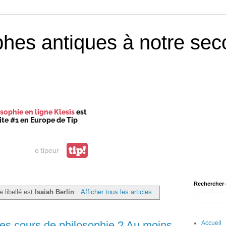
phes antiques à notre sec
sophie en ligne Klesis
est
site #1 en Europe de Tip
tip!
0 tipeur
Rechercher 
e libellé est
Isaiah Berlin
.
Afficher tous les articles
les cours de philosophie ? Au moins
Accueil