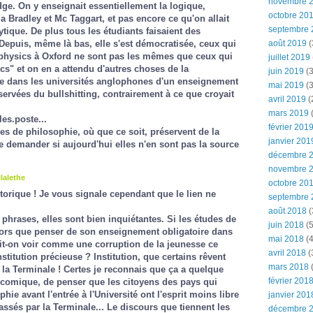
novembre 
ge. On y enseignait essentiellement la logique,
octobre 20
ia Bradley et Mc Taggart, et pas encore ce qu'on allait
septembre 
tique. De plus tous les étudiants faisaient des
août 2019
(
Depuis, même là bas, elle s'est démocratisée, ceux qui
 physics à Oxford ne sont pas les mêmes que ceux qui
juillet 2019
cs" et on en a attendu d'autres choses de la
juin 2019
(3
e dans les universités anglophones d'un enseignement
mai 2019
(3
servées du bullshitting, contrairement à ce que croyait
avril 2019
(
mars 2019
(
es.poste...
février 201
des de philosophie, où que ce soit, préservent de la
janvier 201
demander si aujourd'hui elles n'en sont pas la source
décembre 
novembre 
lalethe
octobre 20
storique ! Je vous signale cependant que le lien ne
septembre 
août 2018
(
phrases, elles sont bien inquiétantes. Si les études de
juin 2018
(5
alors que penser de son enseignement obligatoire dans
mai 2018
(4
oit-on voir comme une corruption de la jeunesse ce
avril 2018
(
itution précieuse ? Institution, que certains rêvent
mars 2018
(
la Terminale ! Certes je reconnais que ça a quelque
février 201
 comique, de penser que les citoyens des pays qui
hie avant l'entrée à l'Université ont l'esprit moins libre
janvier 201
assés par la Terminale... Le discours que tiennent les
décembre 