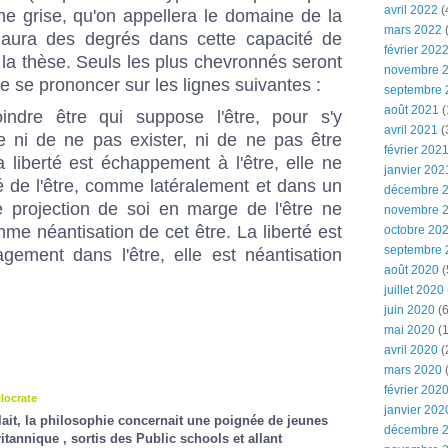
avril 2022
(
e grise, qu'on appellera le domaine de la
mars 2022
(
y aura des degrés dans cette capacité de
février 202
e la thèse. Seuls les plus chevronnés seront
novembre 
 se prononcer sur les lignes suivantes :
septembre 
août 2021
(
indre être qui suppose l'être, pour s'y
avril 2021
(
bre ni de ne pas exister, ni de ne pas être
février 202
la liberté est échappement à l'être, elle ne
janvier 202
é de l'être, comme latéralement et dans un
décembre 
e projection de soi en marge de l'être ne
novembre 
mme néantisation de cet être. La liberté est
octobre 20
septembre 
ment dans l'être, elle est néantisation
août 2020
(
juillet 2020
juin 2020
(6
mai 2020
(1
avril 2020
(
mars 2020
février 202
locrate
janvier 202
ait, la philosophie concernait une poignée de jeunes
décembre 
ritannique , sortis des Public schools et allant