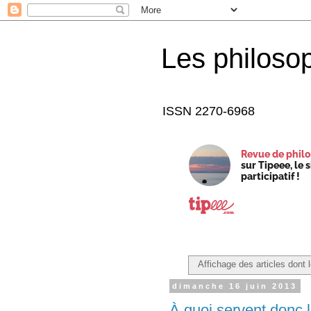
Les philoso
ISSN 2270-6968
Revue de philo
sur Tipeee, le 
participatif !
Affichage des articles dont l
dimanche 16 juin 2013
À quoi servent donc 