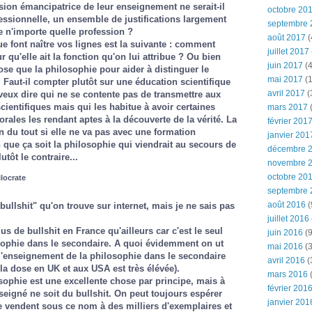
sion émancipatrice de leur enseignement ne serait-il
octobre 20
essionnelle, un ensemble de justifications largement
septembre 
 n'importe quelle profession ?
août 2017
(
e font naître vos lignes est la suivante : comment
juillet 2017
 qu'elle ait la fonction qu'on lui attribue ? Ou bien
juin 2017
(4
ose que la philosophie pour aider à distinguer le
mai 2017
(1
 Faut-il compter plutôt sur une éducation scientifique
avril 2017
(
 veux dire qui ne se contente pas de transmettre aux
ientifiques mais qui les habitue à avoir certaines
mars 2017
(
morales les rendant aptes à la découverte de la vérité. La
février 201
n du tout si elle ne va pas avec une formation
janvier 201
n que ça soit la philosophie qui viendrait au secours de
décembre 
utôt le contraire...
novembre 
octobre 20
ilocrate
septembre 
août 2016
(
ullshit" qu'on trouve sur internet, mais je ne sais pas
juillet 2016
plus de bullshit en France qu'ailleurs car c'est le seul
juin 2016
(9
sophie dans le secondaire. A quoi évidemment on ut
mai 2016
(3
l'enseignement de la philosophie dans le secondaire
avril 2016
(
 la dose en UK et aux USA est très élévée).
mars 2016
(
ophie est une excellente chose par principe, mais à
février 201
seigné ne soit du bullshit. On peut toujours espérer
janvier 201
se vendent sous ce nom à des milliers d'exemplaires et