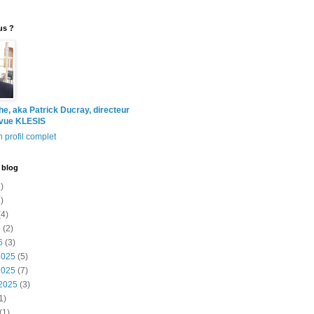
us ?
the, aka Patrick Ducray, directeur
evue KLESIS
 profil complet
 blog
)
)
4)
6
(2)
6
(3)
2025
(5)
2025
(7)
2025
(3)
1)
(1)