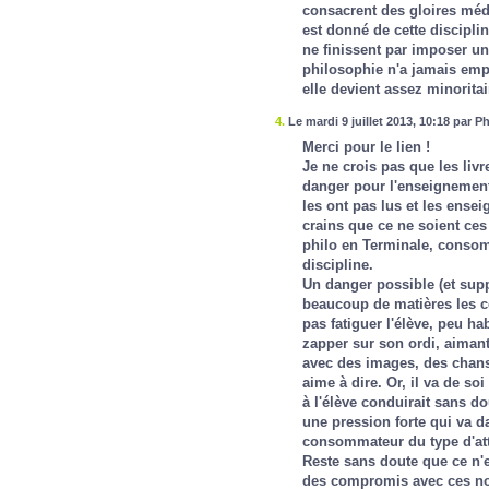
consacrent des gloires méd
est donné de cette disciplin
ne finissent par imposer une
philosophie n'a jamais em
elle devient assez minoritair
4.
Le mardi 9 juillet 2013, 10:18 par Ph
Merci pour le lien !
Je ne crois pas que les liv
danger pour l'enseignement 
les ont pas lus et les ense
crains que ce ne soient ces
philo en Terminale, consom
discipline.
Un danger possible (et supp
beaucoup de matières les c
pas fatiguer l'élève, peu ha
zapper sur son ordi, aimant 
avec des images, des chan
aime à dire. Or, il va de so
à l'élève conduirait sans do
une pression forte qui va da
consommateur du type d'att
Reste sans doute que ce n'es
des compromis avec ces no