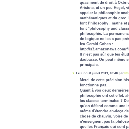
quasiment de droit à Oxbrid
Aristote, et un peu Hegel, v
appeler la philosophie analy
mathématiques et du grec. 
font Philosophy , maths et
font "philosophy and classi
philosophie. La permanenc
de logique ne les a pas pré
feu Gerald Cohen :
http://s3.amazonaws.com/fil
Il n'est pas sûr que les étu
daubasse. On peut même se 
principale.
2.
Le lundi 8 juillet 2013, 10:40 par
Phi
Merci de cette précision hi
fonctionne pas...
Quant à vos deux dernières 
philosophie ont cet effet, 
les classes terminales ? D
qu'on défend comme une inst
même d'étendre en-deça de 
chose de chauvin, voire de
n'enseignent pas la philosop
que les Français qui sont p