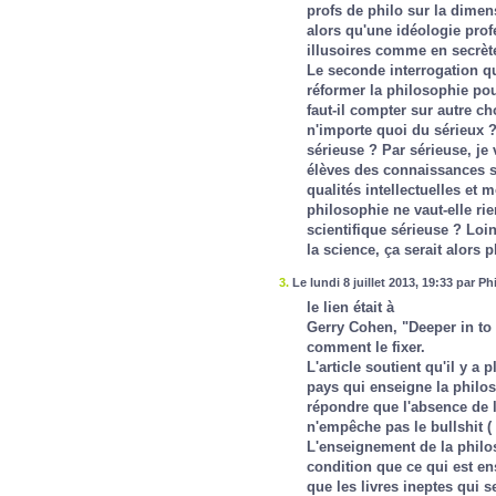
profs de philo sur la dimen
alors qu'une idéologie prof
illusoires comme en secrète
Le seconde interrogation qu
réformer la philosophie pour
faut-il compter sur autre ch
n'importe quoi du sérieux ?
sérieuse ? Par sérieuse, je
élèves des connaissances sc
qualités intellectuelles et 
philosophie ne vaut-elle rie
scientifique sérieuse ? Loi
la science, ça serait alors pl
3.
Le lundi 8 juillet 2013, 19:33 par Ph
le lien était à
Gerry Cohen, "Deeper in to b
comment le fixer.
L'article soutient qu'il y a 
pays qui enseigne la philo
répondre que l'absence de 
n'empêche pas le bullshit (
L'enseignement de la philos
condition que ce qui est en
que les livres ineptes qui 