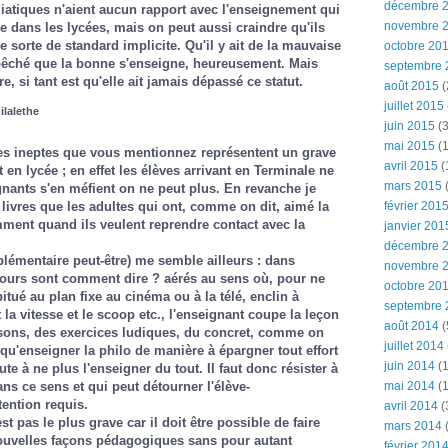
décembre 
iatiques n'aient aucun rapport avec l'enseignement qui
novembre 
e dans les lycées, mais on peut aussi craindre qu'ils
 sorte de standard implicite. Qu'il y ait de la mauvaise
octobre 20
pêché que la bonne s'enseigne, heureusement. Mais
septembre 
e, si tant est qu'elle ait jamais dépassé ce statut.
août 2015
(
juillet 2015
ilalethe
juin 2015
(3
mai 2015
(1
res ineptes que vous mentionnez représentent un grave
avril 2015
(
en lycée ; en effet les élèves arrivant en Terminale ne
mars 2015
(
ignants s'en méfient on ne peut plus. En revanche je
 livres que les adultes qui ont, comme on dit, aimé la
février 201
ment quand ils veulent reprendre contact avec la
janvier 201
décembre 
lémentaire peut-être) me semble ailleurs : dans
novembre 
ours sont comment dire ? aérés au sens où, pour ne
octobre 20
bitué au plan fixe au cinéma ou à la télé, enclin à
septembre 
la vitesse et le scoop etc., l'enseignant coupe la leçon
août 2014
(
sons, des exercices ludiques, du concret, comme on
juillet 2014
i qu'enseigner la philo de manière à épargner tout effort
juin 2014
(1
ute à ne plus l'enseigner du tout. Il faut donc résister à
ns ce sens et qui peut détourner l'élève-
mai 2014
(1
ention requis.
avril 2014
(
t pas le plus grave car il doit être possible de faire
mars 2014
uvelles façons pédagogiques sans pour autant
février 201