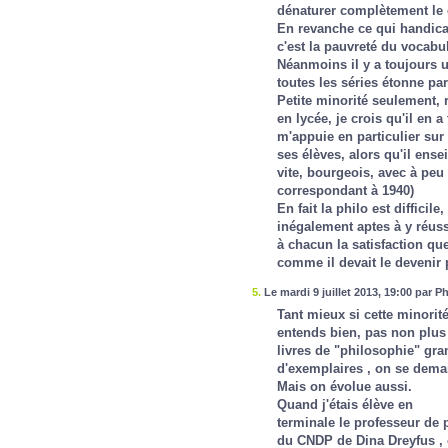
dénaturer complètement le 
En revanche ce qui handica
c'est la pauvreté du vocabul
Néanmoins il y a toujours u
toutes les séries étonne pa
Petite minorité seulement, 
en lycée, je crois qu'il en a 
m'appuie en particulier sur
ses élèves, alors qu'il ense
vite, bourgeois, avec à peu 
correspondant à 1940)
En fait la philo est difficile
inégalement aptes à y réuss
à chacun la satisfaction qu
comme il devait le devenir 
5.
Le mardi 9 juillet 2013, 19:00 par Ph
Tant mieux si cette minorité 
entends bien, pas non plus l
livres de "philosophie" gra
d'exemplaires , on se deman
Mais on évolue aussi.
Quand j'étais élève en
terminale le professeur de
du CNDP de Dina Dreyfus , o