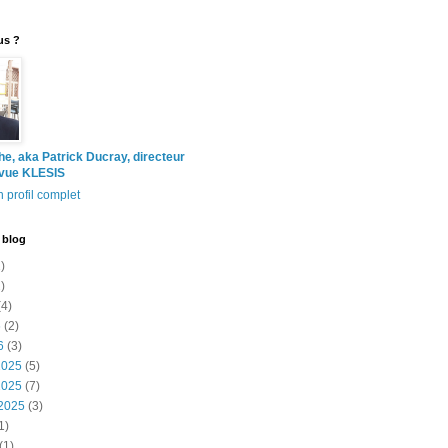
us ?
the, aka Patrick Ducray, directeur
evue KLESIS
 profil complet
 blog
)
)
4)
6
(2)
6
(3)
2025
(5)
2025
(7)
2025
(3)
1)
(1)