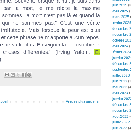
me. Souvent, lorsque la nuit je suis dans
juin 2025
(8
ayé par la mort, je me récite la maxime
avril 2025
(
 sommes, la mort n'est pas là et quand la
mars 2025
(
s qui ne sommes pas." C'est une vérité
février 202
décembre 
irréfutable. Mais lorsque la peur est plus
novembre 
it et cette phrase ne m'apporte aucun repos.
octobre 20
 ne suffit plus. Enseigner la philosophie et
avril 2024
(
 choses différentes." (Irving Yalom,
Et
février 202
janvier 202
)
décembre 
septembre 
juillet 2023
juin 2023
(2
mai 2023
(4
avril 2023
(
janvier 202
cueil
Articles plus anciens
décembre 
novembre 
août 2022
(
juillet 2022
juin 2022
(4