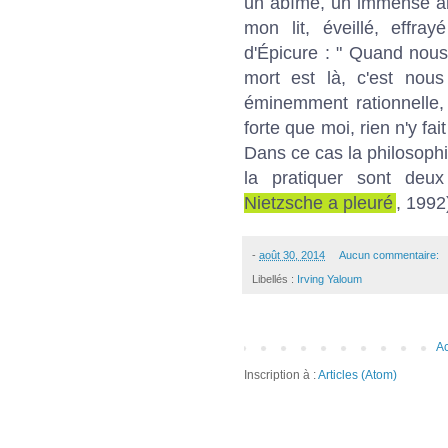
un abîme, un immense abî
mon lit, éveillé, effr
d'Épicure : " Quand nous
mort est là, c'est nou
éminemment rationnelle, 
forte que moi, rien n'y fa
Dans ce cas la philosophie
la pratiquer sont deux
Nietzsche a pleuré
, 1992
-
août 30, 2014
Aucun commentaire:
Libellés :
Irving Yaloum
Ac
Inscription à :
Articles (Atom)