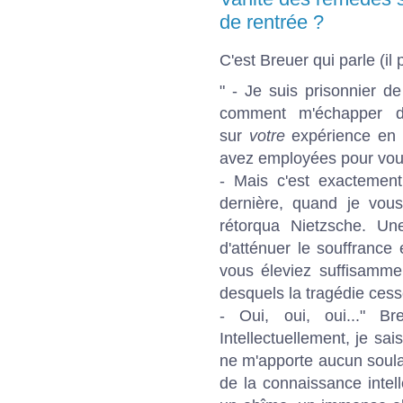
de rentrée ?
C'est Breuer qui parle (il
" - Je suis prisonnier d
comment m'échapper d'e
sur
votre
expérience en 
avez employées pour vou
- Mais c'est exactement
dernière, quand je vou
rétorqua Nietzsche. Un
d'atténuer le souffrance
vous éleviez suffisamme
desquels la tragédie cesse
- Oui, oui, oui..." B
Intellectuellement, je sai
ne m'apporte aucun soul
de la connaissance intell