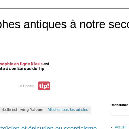
phes antiques à notre sec
sophie en ligne Klesis
est
site #1 en Europe de Tip
tip!
0 tipeur
Rechercher 
 libellé est
Irving Yaloum
.
Afficher tous les articles
toïcien et épicurien ou scepticisme
Accueil