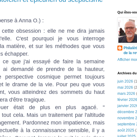
Qui êtes-vo
 pense à Anna O.) :
e cette obsession : elle ne me dira jamais
lle. C'est pourquoi je vous interroge
la matière, et sur les méthodes que vous
Philalè
s échapper.
de la r
Afficher mon
 ce que j'ai essayé de faire la semaine
s ai demandé de prendre de la hauteur,
Archives du
e perspective cosmique permet toujours
juin 2026
(1
 et le drame de la vie. Pour peu que vous
mai 2026
(2
nt, vous atteindrez des sommets du haut
mars 2026
(
ra d'être tragique.
février 202
janvier 202
reuer était de plus en plus agacé. "
décembre 
s tout cela. Mais un traitement par l'altitude
novembre 
agement. Pardonnez mon impatience, mais
septembre 
ectuelle à la connaissance sensible, il y a
août 2025
(
juillet 2025