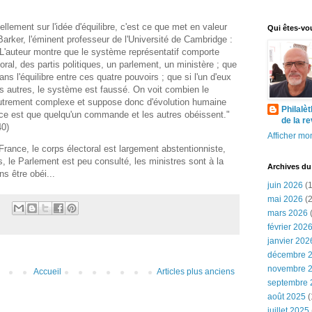
llement sur l'idée d'équilibre, c'est ce que met en valeur
Qui êtes-vo
Barker, l'éminent professeur de l'Université de Cambridge :
 L'auteur montre que le système représentatif comporte
ral, des partis politiques, un parlement, un ministère ; que
s l'équilibre entre ces quatre pouvoirs ; que si l'un d'eux
es autres, le système est faussé. On voit combien le
utrement complexe et suppose donc d'évolution humaine
Philalè
ce est que quelqu'un commande et les autres obéissent."
de la r
40)
Afficher mon
 France, le corps électoral est largement abstentionniste,
és, le Parlement est peu consulté, les ministres sont à la
Archives du
s être obéi...
juin 2026
(1
mai 2026
(2
mars 2026
(
février 202
janvier 202
décembre 
novembre 
Accueil
Articles plus anciens
septembre 
août 2025
(
juillet 2025