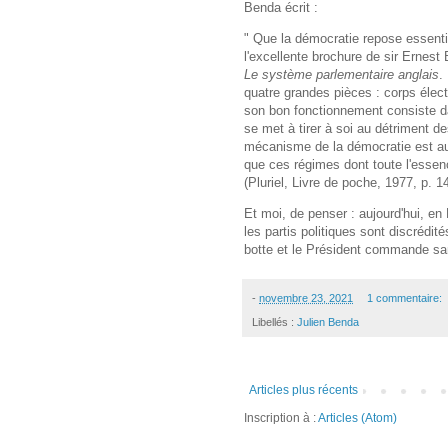
Benda écrit :
" Que la démocratie repose essentie
l'excellente brochure de sir Ernest 
Le système parlementaire anglais
.
quatre grandes pièces : corps électo
son bon fonctionnement consiste dan
se met à tirer à soi au détriment d
mécanisme de la démocratie est a
que ces régimes dont toute l'essen
(Pluriel, Livre de poche, 1977, p. 1
Et moi, de penser : aujourd'hui, en
les partis politiques sont discrédit
botte et le Président commande san
-
novembre 23, 2021
1 commentaire:
Libellés :
Julien Benda
Articles plus récents
Inscription à :
Articles (Atom)