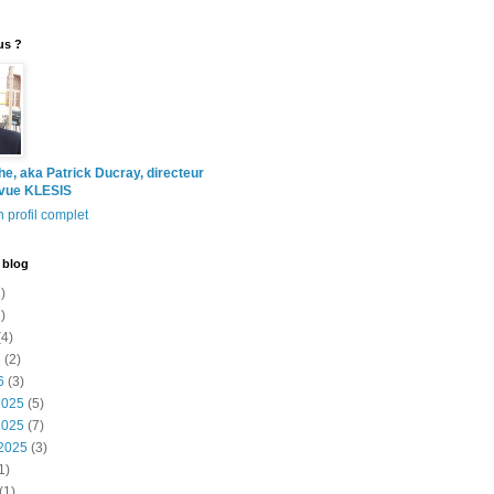
us ?
the, aka Patrick Ducray, directeur
evue KLESIS
 profil complet
 blog
)
)
4)
6
(2)
6
(3)
2025
(5)
2025
(7)
2025
(3)
1)
(1)