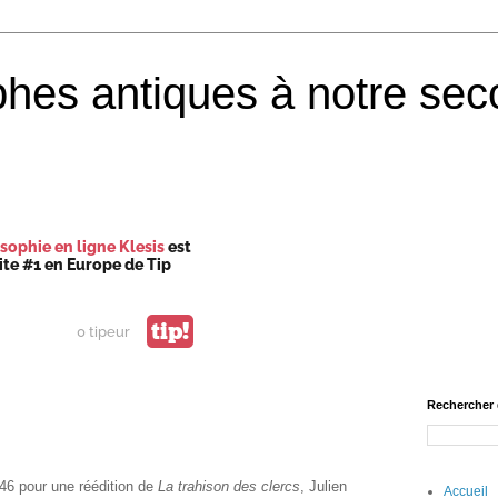
phes antiques à notre sec
sophie en ligne Klesis
est
site #1 en Europe de Tip
tip!
0 tipeur
Rechercher 
46 pour une réédition de
La trahison des clercs
, Julien
Accueil