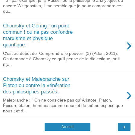
" Si, par exemple, je lis Russell ou la philosophie analytique, ou
encore Wittgenstein, il me semble que je peux comprendre ce
qu...
Chomsky et Göring : un point
commun ! ou ne pas confondre
›
marxisme et physique
quantique.
C'est au début de Comprendre le pouvoir (3) (Aden, 2011).
On demande à Chomsky ce qu'il pense de la dialectique, or il
n'y...
Chomsky et Malebranche sur
Platon ou contre la vénération
›
des philosophes passés.
Malebranche : " On ne considère pas qu' Aristote, Platon,
Épicure étaient hommes comme nous et de même espèce que
nous ; et d...
›
Accueil