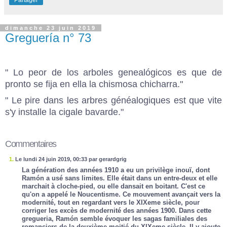
Partager
dimanche 23 juin 2019
Greguería n° 73
" Lo peor de los arboles genealógicos es que de
pronto se fija en ella la chismosa chicharra."
" Le pire dans les arbres généalogiques est que vite
s'y installe la cigale bavarde."
Commentaires
1.
Le lundi 24 juin 2019, 00:33 par gerardgrig
La génération des années 1910 a eu un privilège inouï, dont
Ramón a usé sans limites. Elle était dans un entre-deux et elle
marchait à cloche-pied, ou elle dansait en boitant. C'est ce
qu'on a appelé le Noucentisme. Ce mouvement avançait vers la
modernité, tout en regardant vers le XIXeme siècle, pour
corriger les excès de modernité des années 1900. Dans cette
gregueria, Ramón semble évoquer les sagas familiales des
romanciers de la deuxième moitié du XIXeme siècle. Il y ajoute