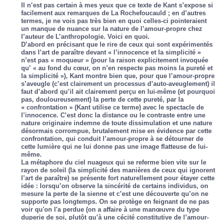
Il n’est pas certain à mes yeux que ce texte de Kant s’expose si
facilement aux remarques de La Rochefoucauld ; en d’autres
termes, je ne vois pas très bien en quoi celles-ci pointeraient
un manque de nuance sur la nature de l’amour-propre chez
l’auteur de L’anthropologie. Voici en quoi.
D’abord en précisant que le rire de ceux qui sont expérimentés
dans l’art de paraître devant « l’innocence et la simplicité »
n’est pas « moqueur » (pour la raison explicitement invoquée
qu’ « au fond du cœur, on n’en respecte pas moins la pureté et
la simplicité »), Kant montre bien que, pour que l’amour-propre
s’aveugle (c’est clairement un processus d’auto-aveuglement) il
faut d’abord qu’il ait clairement perçu en lui-même (et pourquoi
pas, douloureusement) la perte de cette pureté, par la
« confrontation » (Kant utilise ce terme) avec le spectacle de
l’innocence. C’est donc la distance ou le contraste entre une
nature originaire indemne de toute dissimulation et une nature
désormais corrompue, brutalement mise en évidence par cette
confrontation, qui conduit l’amour-propre à se détourner de
cette lumière qui ne lui donne pas une image flatteuse de lui-
même.
La métaphore du ciel nuageux qui se referme bien vite sur le
rayon de soleil (la simplicité des manières de ceux qui ignorent
l’art de paraître) se présente fort naturellement pour étayer cette
idée : lorsqu’on observe la sincérité de certains individus, on
mesure la perte de la sienne et c’est une découverte qu’on ne
supporte pas longtemps. On se protège en feignant de ne pas
voir qu'on l'a perdue (on a affaire à une manœuvre du type
duperie de soi, plutôt qu’à une cécité constitutive de l’amour-