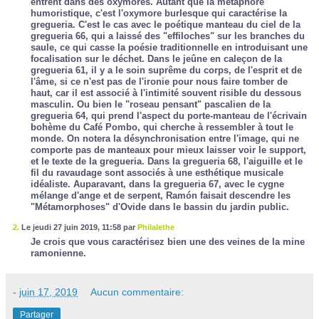
entrent dans des oxymores. Autant que la métaphore
humoristique, c'est l'oxymore burlesque qui caractérise la
gregueria. C'est le cas avec le poétique manteau du ciel de la
gregueria 66, qui a laissé des "effiloches" sur les branches du
saule, ce qui casse la poésie traditionnelle en introduisant une
focalisation sur le déchet. Dans le jeûne en caleçon de la
gregueria 61, il y a le soin suprême du corps, de l'esprit et de
l'âme, si ce n'est pas de l'ironie pour nous faire tomber de
haut, car il est associé à l'intimité souvent risible du dessous
masculin. Ou bien le "roseau pensant" pascalien de la
gregueria 64, qui prend l'aspect du porte-manteau de l'écrivain
bohème du Café Pombo, qui cherche à ressembler à tout le
monde. On notera la désynchronisation entre l'image, qui ne
comporte pas de manteaux pour mieux laisser voir le support,
et le texte de la gregueria. Dans la gregueria 68, l'aiguille et le
fil du ravaudage sont associés à une esthétique musicale
idéaliste. Auparavant, dans la gregueria 67, avec le cygne
mélange d'ange et de serpent, Ramón faisait descendre les
"Métamorphoses" d'Ovide dans le bassin du jardin public.
2.
Le jeudi 27 juin 2019, 11:58 par
Philalethe
Je crois que vous caractérisez bien une des veines de la mine
ramonienne.
-
juin 17, 2019
Aucun commentaire:
Partager