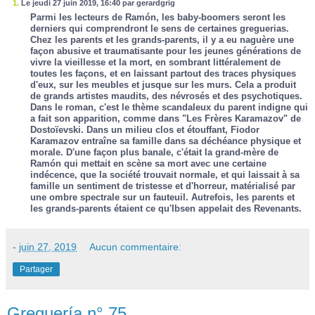
1.
Le jeudi 27 juin 2019, 16:40 par gerardgrig
Parmi les lecteurs de Ramón, les baby-boomers seront les
derniers qui comprendront le sens de certaines greguerias.
Chez les parents et les grands-parents, il y a eu naguère une
façon abusive et traumatisante pour les jeunes générations de
vivre la vieillesse et la mort, en sombrant littéralement de
toutes les façons, et en laissant partout des traces physiques
d'eux, sur les meubles et jusque sur les murs. Cela a produit
de grands artistes maudits, des névrosés et des psychotiques.
Dans le roman, c'est le thème scandaleux du parent indigne qui
a fait son apparition, comme dans "Les Frères Karamazov" de
Dostoïevski. Dans un milieu clos et étouffant, Fiodor
Karamazov entraîne sa famille dans sa déchéance physique et
morale. D'une façon plus banale, c'était la grand-mère de
Ramón qui mettait en scène sa mort avec une certaine
indécence, que la société trouvait normale, et qui laissait à sa
famille un sentiment de tristesse et d'horreur, matérialisé par
une ombre spectrale sur un fauteuil. Autrefois, les parents et
les grands-parents étaient ce qu'Ibsen appelait des Revenants.
-
juin 27, 2019
Aucun commentaire:
Partager
Greguería n° 75