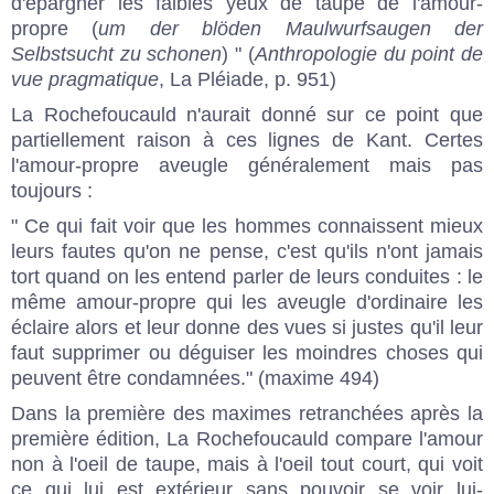
d'épargner les faibles yeux de taupe de l'amour-
propre (
um der blöden Maulwurfsaugen der
Selbstsucht zu schonen
) " (
Anthropologie du point de
vue pragmatique
, La Pléiade, p. 951)
La Rochefoucauld n'aurait donné sur ce point que
partiellement raison à ces lignes de Kant. Certes
l'amour-propre aveugle généralement mais pas
toujours :
" Ce qui fait voir que les hommes connaissent mieux
leurs fautes qu'on ne pense, c'est qu'ils n'ont jamais
tort quand on les entend parler de leurs conduites : le
même amour-propre qui les aveugle d'ordinaire les
éclaire alors et leur donne des vues si justes qu'il leur
faut supprimer ou déguiser les moindres choses qui
peuvent être condamnées." (maxime 494)
Dans la première des maximes retranchées après la
première édition, La Rochefoucauld compare l'amour
non à l'oeil de taupe, mais à l'oeil tout court, qui voit
ce qui lui est extérieur sans pouvoir se voir lui-