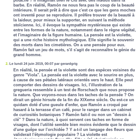
potache ? Il imaginait bien le Cid avec des nœuds dans la
barbe. En réalité, Ramón ne nous fera pas le coup de la beauté
intérieure. Il serait prêt à dire que c'est ce que les gens moches
ont inventé pour se reproduire. Il préfère trouver de la beauté à
la laideur, pour mieux la supporter, en suivant la méthode
stoïcienne. Ici, il évoque la sympathie mystérieuse qui existe
entre les formes de la nature, notamment dans le règne végétal,
et l'imaginaire de la figure humaine. La pensée est la violette,
qui a une riche histoire mythologique. Elle signifie le souvenir
des morts dans les cimetières. On a une pensée pour eux.
Ramón fait un jeu de mots, s'il s'agit de reconnaître le génie du
grand homme.
2.
Le lundi 24 juin 2019, 00:07 par gerardgrig
En réalité, la pensée et la violette sont des espèces voisines du
genre "Viola". La pensée est la violette avec le sourire en plus,
à cause de ses pétales latéraux orientés vers le haut. Elle peut
comporter des dessins de visages. Ici, l'illustration de la
gregueria ressemble à un test de Rorschach que nous propose
la nature. Que voyons-nous dans les taches de la pensée ? On
dirait un génie hirsute de la fin du XIXeme siècle. Ou est-ce un
quidam doté d'une gueule d'enfer, que Ramón a croqué par
hasard à la terrasse d'un café, pour le ranger dans un cabinet
de curiosités botaniques ? Ramón fait-il ou non un "dessin à
clé" ? Dans la nature, à quoi servent ces taches en forme de
visages, dont l'utilité semble bien moins évidente que le dessin
d'une guêpe sur l'orchidée ? Y a-t-il un langage des fleurs que
validerait l'étymologie populaire ? La violette est