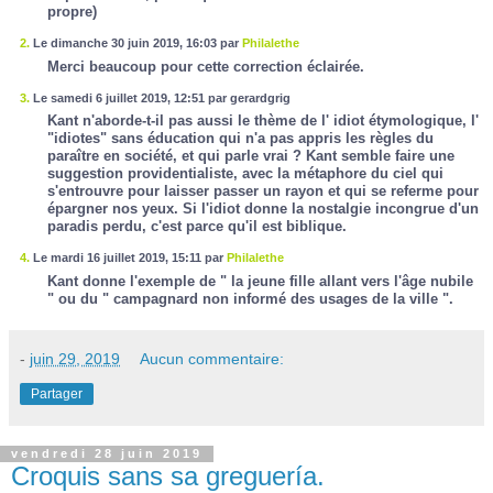
propre)
2.
Le dimanche 30 juin 2019, 16:03 par
Philalethe
Merci beaucoup pour cette correction éclairée.
3.
Le samedi 6 juillet 2019, 12:51 par gerardgrig
Kant n'aborde-t-il pas aussi le thème de l' idiot étymologique, l'
"idiotes" sans éducation qui n'a pas appris les règles du
paraître en société, et qui parle vrai ? Kant semble faire une
suggestion providentialiste, avec la métaphore du ciel qui
s'entrouvre pour laisser passer un rayon et qui se referme pour
épargner nos yeux. Si l'idiot donne la nostalgie incongrue d'un
paradis perdu, c'est parce qu'il est biblique.
4.
Le mardi 16 juillet 2019, 15:11 par
Philalethe
Kant donne l'exemple de " la jeune fille allant vers l'âge nubile
" ou du " campagnard non informé des usages de la ville ".
-
juin 29, 2019
Aucun commentaire:
Partager
vendredi 28 juin 2019
Croquis sans sa greguería.