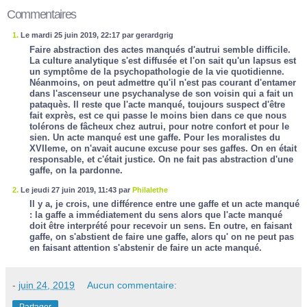
Commentaires
1.
Le mardi 25 juin 2019, 22:17 par gerardgrig
Faire abstraction des actes manqués d'autrui semble difficile.
La culture analytique s'est diffusée et l'on sait qu'un lapsus est
un symptôme de la psychopathologie de la vie quotidienne.
Néanmoins, on peut admettre qu'il n'est pas courant d'entamer
dans l'ascenseur une psychanalyse de son voisin qui a fait un
pataquès. Il reste que l'acte manqué, toujours suspect d'être
fait exprès, est ce qui passe le moins bien dans ce que nous
tolérons de fâcheux chez autrui, pour notre confort et pour le
sien. Un acte manqué est une gaffe. Pour les moralistes du
XVIIeme, on n'avait aucune excuse pour ses gaffes. On en était
responsable, et c'était justice. On ne fait pas abstraction d'une
gaffe, on la pardonne.
2.
Le jeudi 27 juin 2019, 11:43 par
Philalethe
Il y a, je crois, une différence entre une gaffe et un acte manqué
: la gaffe a immédiatement du sens alors que l'acte manqué
doit être interprété pour recevoir un sens. En outre, en faisant
gaffe, on s'abstient de faire une gaffe, alors qu' on ne peut pas
en faisant attention s'abstenir de faire un acte manqué.
-
juin 24, 2019
Aucun commentaire: