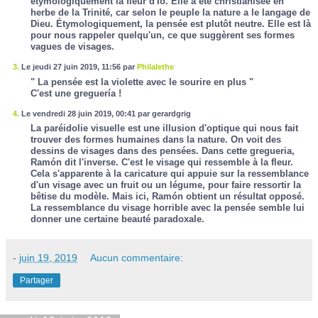
étymologiquement la fleur d'Io. Elle a été christianisée en
herbe de la Trinité, car selon le peuple la nature a le langage de
Dieu. Étymologiquement, la pensée est plutôt neutre. Elle est là
pour nous rappeler quelqu'un, ce que suggèrent ses formes
vagues de visages.
3.
Le jeudi 27 juin 2019, 11:56 par
Philalethe
" La pensée est la violette avec le sourire en plus "
C'est une greguería !
4.
Le vendredi 28 juin 2019, 00:41 par gerardgrig
La paréidolie visuelle est une illusion d'optique qui nous fait
trouver des formes humaines dans la nature. On voit des
dessins de visages dans des pensées. Dans cette gregueria,
Ramón dit l'inverse. C'est le visage qui ressemble à la fleur.
Cela s'apparente à la caricature qui appuie sur la ressemblance
d'un visage avec un fruit ou un légume, pour faire ressortir la
bêtise du modèle. Mais ici, Ramón obtient un résultat opposé.
La ressemblance du visage horrible avec la pensée semble lui
donner une certaine beauté paradoxale.
-
juin 19, 2019
Aucun commentaire:
Partager