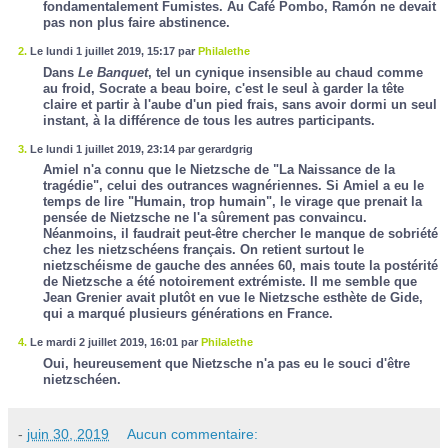
fondamentalement Fumistes. Au Café Pombo, Ramón ne devait
pas non plus faire abstinence.
2.
Le lundi 1 juillet 2019, 15:17 par
Philalethe
Dans
Le Banquet
, tel un cynique insensible au chaud comme
au froid, Socrate a beau boire, c'est le seul à garder la tête
claire et partir à l'aube d'un pied frais, sans avoir dormi un seul
instant, à la différence de tous les autres participants.
3.
Le lundi 1 juillet 2019, 23:14 par gerardgrig
Amiel n'a connu que le Nietzsche de "La Naissance de la
tragédie", celui des outrances wagnériennes. Si Amiel a eu le
temps de lire "Humain, trop humain", le virage que prenait la
pensée de Nietzsche ne l'a sûrement pas convaincu.
Néanmoins, il faudrait peut-être chercher le manque de sobriété
chez les nietzschéens français. On retient surtout le
nietzschéisme de gauche des années 60, mais toute la postérité
de Nietzsche a été notoirement extrémiste. Il me semble que
Jean Grenier avait plutôt en vue le Nietzsche esthète de Gide,
qui a marqué plusieurs générations en France.
4.
Le mardi 2 juillet 2019, 16:01 par
Philalethe
Oui, heureusement que Nietzsche n'a pas eu le souci d'être
nietzschéen.
-
juin 30, 2019
Aucun commentaire: