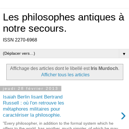
Les philosophes antiques à
notre secours.
ISSN 2270-6968
▼
Affichage des articles dont le libellé est
Iris Murdoch
.
Afficher tous les articles
jeudi 28 février 2013
Isaiah Berlin lisant Bertrand
Russell : où l'on retrouve les
›
métaphores militaires pour
caractériser la philosophie.
"Every philosopher, in addition to the formal system which he
offers to the world, has another, much simpler, of which he may