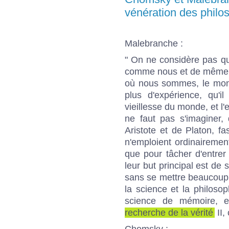
vénération des philo
Malebranche :
" On ne considère pas qu
comme nous et de même e
où nous sommes, le mond
plus d'expérience, qu'il
vieillesse du monde, et l'ex
ne faut pas s'imaginer, q
Aristote et de Platon, fa
n'emploient ordinairement
que pour tâcher d'entrer
leur but principal est de 
sans se mettre beaucoup en
la science et la philoso
science de mémoire, e
recherche de la vérité
II, 
Chomsky :