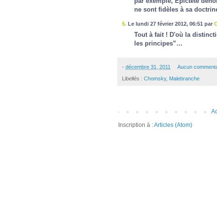
par exemple, Épictète dén
ne sont fidèles à sa doctri
5.
Le lundi 27 février 2012, 06:51 par
C
Tout à fait ! D'où la distinc
les principes”…
-
décembre 31, 2011
Aucun commenta
Libellés :
Chomsky
,
Malebranche
Ac
Inscription à :
Articles (Atom)