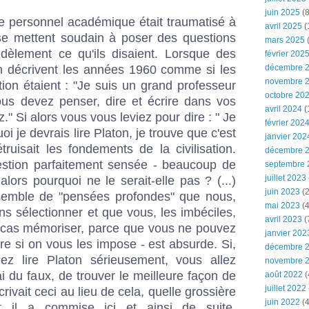
juin 2025
(8
le personnel académique était traumatisé à
avril 2025
(
 se mettent soudain à poser des questions
mars 2025
(
idèlement ce qu'ils disaient. Lorsque des
février 202
 décrivent les années 1960 comme si les
décembre 
novembre 
tion étaient : "Je suis un grand professeur
octobre 20
ous devez penser, dire et écrire dans vos
avril 2024
(
z." Si alors vous vous leviez pour dire : " Je
février 202
 je devrais lire Platon, je trouve que c'est
janvier 202
truisait les fondements de la civilisation.
décembre 
uestion parfaitement sensée - beaucoup de
septembre 
juillet 2023
alors pourquoi ne le serait-elle pas ? (...)
juin 2023
(2
ensemble de "pensées profondes" que nous,
mai 2023
(4
lons sélectionner et que vous, les imbéciles,
avril 2023
(
t cas mémoriser, parce que vous ne pouvez
janvier 202
e si on vous les impose - est absurde. Si,
décembre 
ez lire Platon sérieusement, vous allez
novembre 
i du faux, de trouver le meilleure façon de
août 2022
(
juillet 2022
crivait ceci au lieu de cela, quelle grossière
juin 2022
(4
t il a commise ici et ainsi de suite.