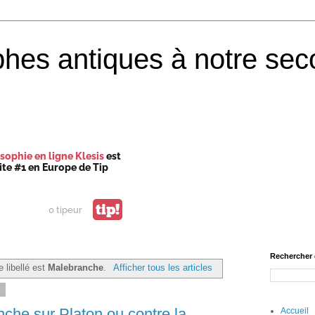
phes antiques à notre sec
sophie en ligne Klesis
est
site #1 en Europe de Tip
tip!
0 tipeur
Rechercher 
e libellé est
Malebranche
.
Afficher tous les articles
1
he sur Platon ou contre la
Accueil