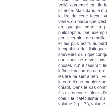
Voilà
comment
on lit l
science. Mais dans le mod
le lire de cette façon, 
vérité, ou parce que c'est
en quelque sorte la pi
philosophie, par exempl
peu : certains des meille
et les plus actifs aujourd
incapables de distinguer 
souvenirs d'un quelconq
que vous ne devez pas li
choses qu' il faudrait l
infime fraction de ce qu'i
les lire ne sert à rien : 
intégré d'une manière ou
créatif. Dans le cas contr
Ça n'a aucune valeur - l'
coeur le catéchisme ou l
volume 2, p.173, volume 