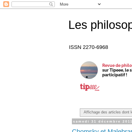
Les philoso
ISSN 2270-6968
Revue de philo
sur Tipeee, le 
participatif !
Affichage des articles dont l
samedi 31 décembre 201
Chomsky et Malebranc