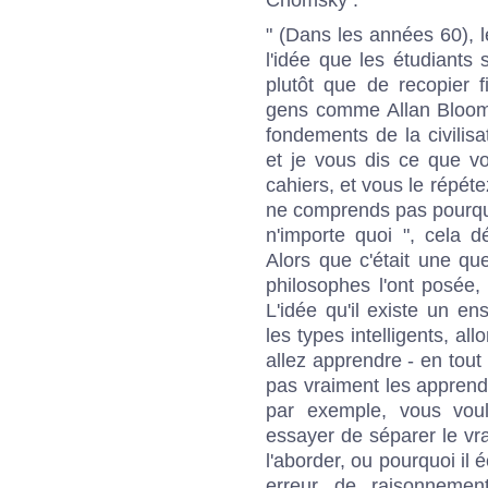
" (Dans les années 60), 
l'idée que les étudiants
plutôt que de recopier f
gens comme Allan Bloom
fondements de la civilisa
et je vous dis ce que v
cahiers, et vous le répéte
ne comprends pas pourquoi
n'importe quoi ", cela dé
Alors que c'était une q
philosophes l'ont posée, 
L'idée qu'il existe un 
les types intelligents, al
allez apprendre - en tou
pas vraiment les apprendr
par exemple, vous voul
essayer de séparer le vra
l'aborder, ou pourquoi il é
erreur de raisonnemen