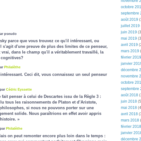
novembre 
octobre 20
septembre 
août 2019
(
juillet 2019
juin 2019
(3
par pseudo
mai 2019
(3
ky parce que vous trouvez ce qu'il intéressant, ou
avril 2019
(
l s'agit d'une preuve de plus des limites de ce penseur,
mars 2019
(
t vrai, dans le champ qu'il a véritablement travaillé, la
février 201
 cognitives?
janvier 201
par
Philalèthe
décembre 
e intéressant. Ceci dit, vous connaissez un seul penseur
novembre 
octobre 20
septembre 
 par
Cédric Eyssette
août 2018
(
fait penser à celui de Descartes issu de la Règle 3 :
juin 2018
(5
u tous les raisonnements de Platon et d’Aristote,
mai 2018
(4
philosophes, si nous ne pouvons porter sur une
ment solide. Nous paraîtrions en effet avoir appris
avril 2018
(
histoire. »
mars 2018
(
février 201
 par
Philalèthe
janvier 201
Mais on peut remonter encore plus loin dans le temps :
décembre 