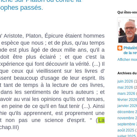
sophes passés.
Qui êtes-vo
' Aristote, Platon, Épicure étaient hommes
spèce que nous ; et de plus, qu'au temps
Philalè
e est plus âgé de deux mille ans, qu'il a
de la r
 doit être plus éclairé ; et que c'est la
Afficher mon
périence qui font découvrir la vérité. (...) Il
ue ceux qui vieillissent sur les livres d'
Archives du
ssent beaucoup d'usage de leur esprit. Ils
juin 2026
(1
 tant de temps à la lecture de ces livres,
mai 2026
(2
 dans les sentiments de leurs auteurs ; et
mars 2026
(
savoir au vrai les opinions qu'ils ont tenues,
février 202
 peine de ce qu'il en faut tenir (...). Ainsi
janvier 202
décembre 
phie qu'ils apprennent, est proprement une
novembre 
t non pas une science d'esprit. " (
La
septembre 
chap.III)
août 2025
(
juillet 2025