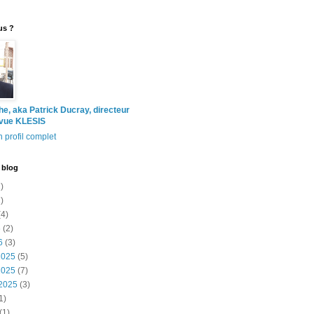
us ?
the, aka Patrick Ducray, directeur
evue KLESIS
 profil complet
 blog
)
)
4)
6
(2)
6
(3)
2025
(5)
2025
(7)
2025
(3)
1)
(1)