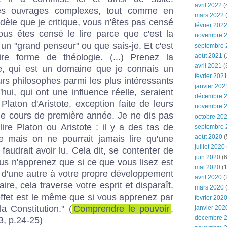
avril 2022
(
es ouvrages complexes, tout comme en
mars 2022
(
èle que je critique, vous n'êtes pas censé
février 202
vous êtes censé le lire parce que c'est la
novembre 
 un "grand penseur" ou que sais-je. Et c'est
septembre 
re forme de théologie. (...) Prenez la
août 2021
(
avril 2021
(
e, qui est un domaine que je connais un
février 202
urs philosophes parmi les plus intéressants
janvier 202
'hui, qui ont une influence réelle, seraient
décembre 
Platon d'Aristote, exception faite de leurs
novembre 
ue cours de première année. Je ne dis pas
octobre 20
re Platon ou Aristote : il y a des tas de
septembre 
août 2020
(
ire mais on ne pourrait jamais lire qu'une
juillet 2020
l faudrait avoir lu. Cela dit, se contenter de
juin 2020
(6
vous n'apprenez que si ce que vous lisez est
mai 2020
(1
 d'une autre à votre propre développement
avril 2020
(
aire, cela traverse votre esprit et disparaît.
mars 2020
effet est le même que si vous apprenez par
février 202
a Constitution." (
Comprendre le pouvoir
,
janvier 202
décembre 
3, p.24-25)