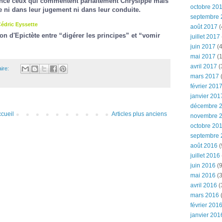
once ceux qui commentent parfaitement Chrysippe mais
octobre 20
ne ni dans leur jugement ni dans leur conduite.
septembre 
édric Eyssette
août 2017
(
tion d'Epictète entre “digérer les principes” et “vomir
juillet 2017
juin 2017
(4
mai 2017
(1
avril 2017
(
ire:
mars 2017
(
février 201
janvier 201
décembre 
cueil
Articles plus anciens
novembre 
octobre 20
septembre 
août 2016
(
juillet 2016
juin 2016
(9
mai 2016
(3
avril 2016
(
mars 2016
(
février 201
janvier 201