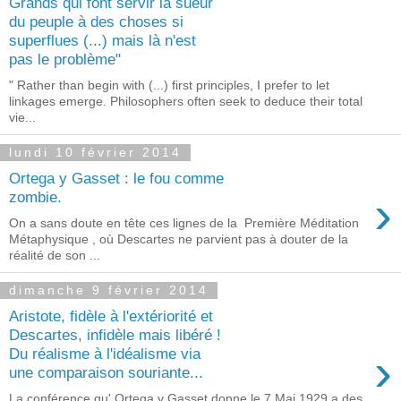
Grands qui font servir la sueur
du peuple à des choses si
superflues (...) mais là n'est
pas le problème"
" Rather than begin with (...) first principles, I prefer to let
linkages emerge. Philosophers often seek to deduce their total
vie...
lundi 10 février 2014
Ortega y Gasset : le fou comme
›
zombie.
On a sans doute en tête ces lignes de la Première Méditation
Métaphysique , où Descartes ne parvient pas à douter de la
réalité de son ...
dimanche 9 février 2014
Aristote, fidèle à l'extériorité et
Descartes, infidèle mais libéré !
›
Du réalisme à l'idéalisme via
une comparaison souriante...
La conférence qu' Ortega y Gasset donne le 7 Mai 1929 a des