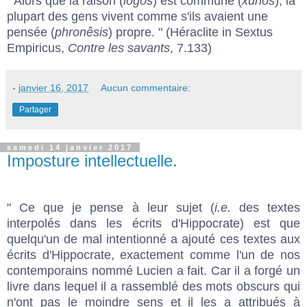
" Alors que la raison (
logos
) est commune (
xunos
), la
plupart des gens vivent comme s'ils avaient une
pensée (
phronêsis
) propre. " (Héraclite in Sextus
Empiricus,
Contre les savants
, 7.133)
-
janvier 16, 2017
Aucun commentaire:
Partager
samedi 14 janvier 2017
Imposture intellectuelle.
" Ce que je pense à leur sujet (
i.e.
des textes
interpolés dans les écrits d'Hippocrate) est que
quelqu'un de mal intentionné a ajouté ces textes aux
écrits d'Hippocrate, exactement comme l'un de nos
contemporains nommé Lucien a fait. Car il a forgé un
livre dans lequel il a rassemblé des mots obscurs qui
n'ont pas le moindre sens et il les a attribués à