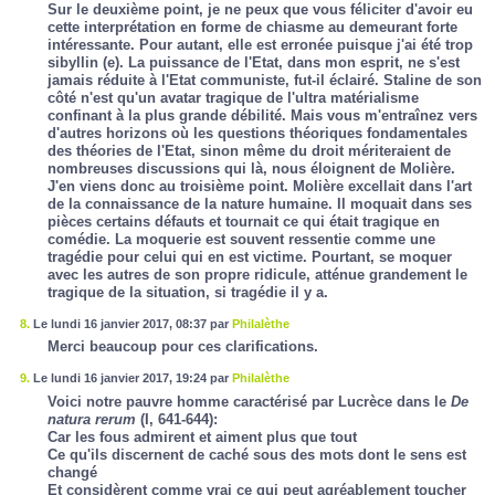
Sur le deuxième point, je ne peux que vous féliciter d'avoir eu
cette interprétation en forme de chiasme au demeurant forte
intéressante. Pour autant, elle est erronée puisque j'ai été trop
sibyllin (e). La puissance de l'Etat, dans mon esprit, ne s'est
jamais réduite à l'Etat communiste, fut-il éclairé. Staline de son
côté n'est qu'un avatar tragique de l'ultra matérialisme
confinant à la plus grande débilité. Mais vous m'entraînez vers
d'autres horizons où les questions théoriques fondamentales
des théories de l'Etat, sinon même du droit mériteraient de
nombreuses discussions qui là, nous éloignent de Molière.
J'en viens donc au troisième point. Molière excellait dans l'art
de la connaissance de la nature humaine. Il moquait dans ses
pièces certains défauts et tournait ce qui était tragique en
comédie. La moquerie est souvent ressentie comme une
tragédie pour celui qui en est victime. Pourtant, se moquer
avec les autres de son propre ridicule, atténue grandement le
tragique de la situation, si tragédie il y a.
8.
Le lundi 16 janvier 2017, 08:37 par
Philalèthe
Merci beaucoup pour ces clarifications.
9.
Le lundi 16 janvier 2017, 19:24 par
Philalèthe
Voici notre pauvre homme caractérisé par Lucrèce dans le
De
natura rerum
(I, 641-644):
Car les fous admirent et aiment plus que tout
Ce qu'ils discernent de caché sous des mots dont le sens est
changé
Et considèrent comme vrai ce qui peut agréablement toucher