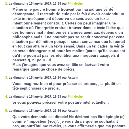
2.
Le dimanche 15 janvier 2017, 18:38 par
Philalèthe
Même si le pauvre homme trouvait par hasard une vérité
dérangeante, il resterait ridicule par le fait d'avoir confondu un
texte intrinsèquement dépourvu de sens avec un texte
intentionnellement construit. Certes on peut imaginer une
situation où l'interprète croirait trouver dans le texte l'idée que
des hommes mal intentionnés s'amuseraient aux dépens d'un
philosophe mais il ne pourrait pas se sentir concerné par cette
situation par définition puisqu'il serait convaincu que lui aurait
en tout cas affaire à un texte sensé. Dans un tel cadre, la vérité
ne serait dérangeante ni pour les malins (parce qu'ils sauraient
qu'il ne pourrait pas les identifier aux moqueurs auxquels il
penserait), ni pour lui.
Mais j'imagine que vous avez en tête en écrivant votre
remarque quelque chose de précis.
3.
Le dimanche 15 janvier 2017, 19:20 par Astwin
Vous imaginez bien et pour préciser ce propos, j'ai plutôt en
tête sept choses de précis.
4.
Le dimanche 15 janvier 2017, 19:33 par
Philalèthe
Si vous pouviez préciser votre posture intellectuelle...
5.
Le dimanche 15 janvier 2017, 21:36 par Astwin
Que votre demande est directe! Ne désirant pas être épinglé (e)
comme "imposteur (-ice)", je vous dirais que ne souhaitant
pas, aujourd'hui me révéler, je vous affirmerais que ma posture