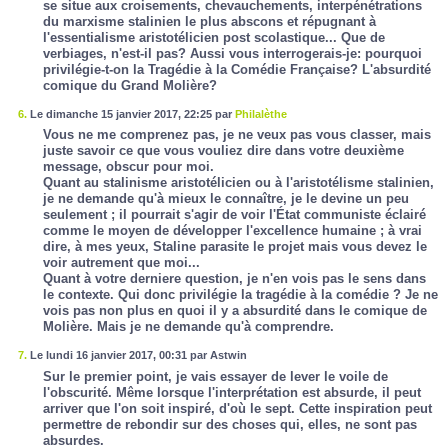
se situe aux croisements, chevauchements, interpénétrations
du marxisme stalinien le plus abscons et répugnant à
l'essentialisme aristotélicien post scolastique... Que de
verbiages, n'est-il pas? Aussi vous interrogerais-je: pourquoi
privilégie-t-on la Tragédie à la Comédie Française? L'absurdité
comique du Grand Molière?
6.
Le dimanche 15 janvier 2017, 22:25 par
Philalèthe
Vous ne me comprenez pas, je ne veux pas vous classer, mais
juste savoir ce que vous vouliez dire dans votre deuxième
message, obscur pour moi.
Quant au stalinisme aristotélicien ou à l'aristotélisme stalinien,
je ne demande qu'à mieux le connaître, je le devine un peu
seulement ; il pourrait s'agir de voir l'État communiste éclairé
comme le moyen de développer l'excellence humaine ; à vrai
dire, à mes yeux, Staline parasite le projet mais vous devez le
voir autrement que moi...
Quant à votre derniere question, je n'en vois pas le sens dans
le contexte. Qui donc privilégie la tragédie à la comédie ? Je ne
vois pas non plus en quoi il y a absurdité dans le comique de
Molière. Mais je ne demande qu'à comprendre.
7.
Le lundi 16 janvier 2017, 00:31 par Astwin
Sur le premier point, je vais essayer de lever le voile de
l'obscurité. Même lorsque l'interprétation est absurde, il peut
arriver que l'on soit inspiré, d'où le sept. Cette inspiration peut
permettre de rebondir sur des choses qui, elles, ne sont pas
absurdes.