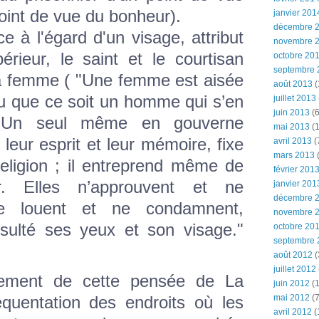
point de vue du bonheur).
janvier 201
décembre 
 à l'égard d'un visage, attribut
novembre 
érieur, le saint et le courtisan
octobre 20
septembre 
la femme ( "Une femme est aisée
août 2013
(
u que ce soit un homme qui s’en
juillet 2013
juin 2013
(6
. Un seul même en gouverne
mai 2013
(1
ve leur esprit et leur mémoire, fixe
avril 2013
(
mars 2013
(
religion ; il entreprend même de
février 201
r. Elles n’approuvent et ne
janvier 201
décembre 
ne louent et ne condamnent,
novembre 
nsulté ses yeux et son visage."
octobre 20
septembre 
août 2012
(
juillet 2012
alement de cette pensée de La
juin 2012
(1
équentation des endroits où les
mai 2012
(7
avril 2012
(