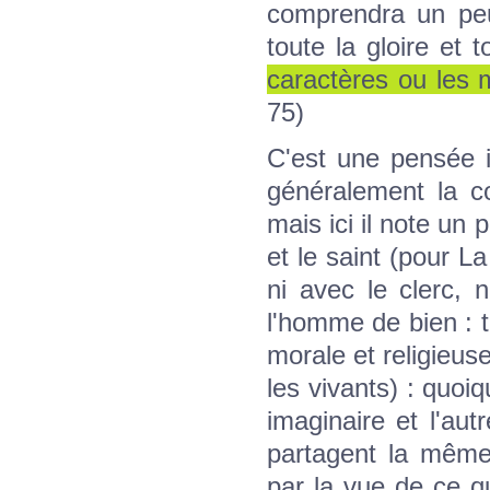
comprendra un peu
toute la gloire et 
caractères ou les 
75)
C'est une pensée 
généralement la co
mais ici il note un
et le saint (pour L
ni avec le clerc,
l'homme de bien : t
morale et religieuse,
les vivants) : quoi
imaginaire et l'aut
partagent la même
par la vue de ce qu