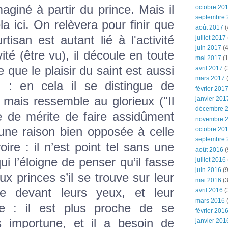
maginé à partir du prince. Mais il
octobre 20
septembre 
la ici. On relèvera pour finir que
août 2017
(
rtisan est autant lié à l'activité
juillet 2017
juin 2017
(4
vité (être vu), il découle en toute
mai 2017
(1
e que le plaisir du saint est aussi
avril 2017
(
mars 2017
(
 : en cela il se distingue de
février 201
mais ressemble au glorieux ("Il
janvier 201
décembre 
de mérite de faire assidûment
novembre 
une raison bien opposée à celle
octobre 20
septembre 
oire : il n’est point tel sans une
août 2016
(
i l’éloigne de penser qu’il fasse
juillet 2016
juin 2016
(9
ux princes s’il se trouve sur leur
mai 2016
(3
e devant leurs yeux, et leur
avril 2016
(
mars 2016
(
e : il est plus proche de se
février 201
es importune, et il a besoin de
janvier 201