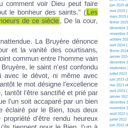
 comment voir Dieu peut faire
juin 2025
(8
tout le bonheur des saints." (
Les
avril 2025
(
mars 2025
(
moeurs de ce siècle
, De la cour,
février 202
décembre 
novembre 
octobre 20
inattendue. La Bruyère dénonce
avril 2024
(
ur et la vanité des courtisans,
février 202
janvier 202
 point commun entre l'homme vain
décembre 
a Bruyère, le saint n'est confondu
septembre 
juillet 2023
 ni avec le dévot, ni même avec
juin 2023
(2
antôt le mot désigne l'excellence
mai 2023
(4
avril 2023
(
 tantôt l'être sanctifié et prié par
janvier 202
que l'un soit accaparé par un bien
décembre 
novembre 
re éclairé par le Bien, tous deux
août 2022
(
 propriété d'être rendu heureux
juillet 2022
juin 2022
(4
'ils tiennent pour le Bien, l'un à