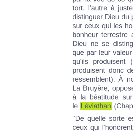
tort, l'autre à jus
distinguer Dieu du p
sur ceux qui les ho
bonheur terrestre 
Dieu ne se distin
que par leur valeur
qu'ils produisent
produisent donc d
ressemblent). À n
La Bruyère, oppos
à la béatitude surn
le
Léviathan
(Chapi
"De quelle sorte es
ceux qui l'honoren