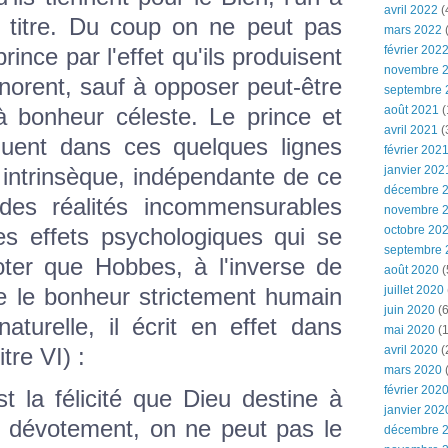
avril 2022
(
te titre. Du coup on ne peut pas
mars 2022
(
février 202
rince par l'effet qu'ils produisent
novembre 
norent, sauf à opposer peut-être
septembre 
août 2021
(
à bonheur céleste. Le prince et
avril 2021
(
guent dans ces quelques lignes
février 202
janvier 202
 intrinsèque, indépendante de ce
décembre 
 (des réalités incommensurables
novembre 
octobre 20
es effets psychologiques qui se
septembre 
oter que Hobbes, à l'inverse de
août 2020
(
juillet 2020
e le bonheur strictement humain
juin 2020
(6
aturelle, il écrit en effet dans
mai 2020
(1
avril 2020
(
tre VI) :
mars 2020
février 202
t la félicité que Dieu destine à
janvier 202
t dévotement, on ne peut pas le
décembre 