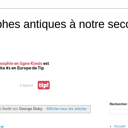
phes antiques à notre sec
sophie en ligne Klesis
est
site #1 en Europe de Tip
tip!
0 tipeur
Rechercher 
e libellé est
George Duby
.
Afficher tous les articles
nt.
Accueil