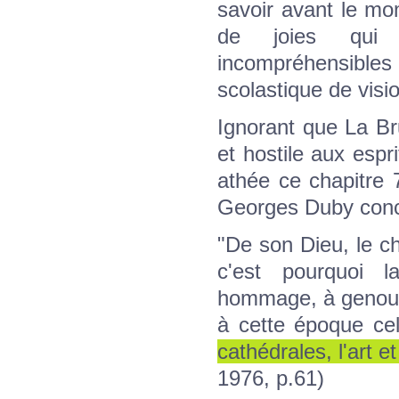
savoir avant le mome
de joies qui 
incompréhensibles q
scolastique de visio
Ignorant que La Br
et hostile aux espri
athée ce chapitre 7
Georges Duby concer
"De son Dieu, le chr
c'est pourquoi l
hommage, à genou, 
à cette époque cell
cathédrales, l'art e
1976, p.61)