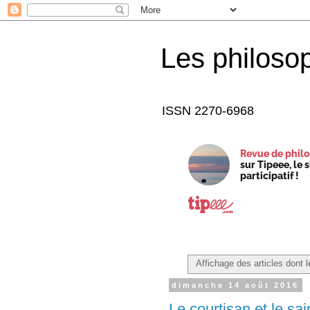
Les philoso
ISSN 2270-6968
Revue de philo
sur Tipeee, le 
participatif !
Affichage des articles dont l
dimanche 14 août 2016
Le courtisan et le sai