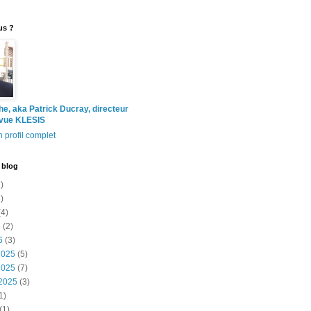
us ?
the, aka Patrick Ducray, directeur
evue KLESIS
 profil complet
 blog
)
)
4)
6
(2)
6
(3)
2025
(5)
2025
(7)
2025
(3)
1)
(1)