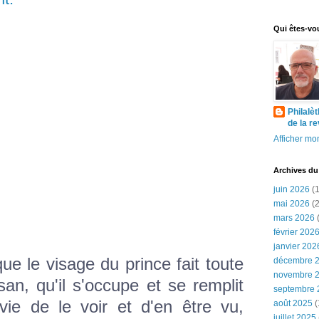
Qui êtes-vo
Philalè
de la r
Afficher mon
Archives du
juin 2026
(1
mai 2026
(2
mars 2026
(
février 202
janvier 202
ue le visage du prince fait toute
décembre 
novembre 
isan, qu'il s'occupe et se remplit
septembre 
vie de le voir et d'en être vu,
août 2025
(
juillet 2025