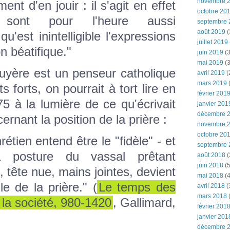
novembre 
nt d'en jouir : il s'agit en effet
octobre 20
sont pour l'heure aussi
septembre 
août 2019
(
u'est inintelligible l'expressions
juillet 2019
n béatifique."
juin 2019
(3
mai 2019
(3
uyère est un penseur catholique
avril 2019
(
mars 2019
(
ts forts, on pourrait à tort lire en
février 201
5 à la lumière de ce qu'écrivait
janvier 201
décembre 
nant la position de la prière :
novembre 
octobre 20
étien entend être le "fidèle" - et
septembre 
a posture du vassal prêtant
août 2018
(
juin 2018
(5
tête nue, mains jointes, devient
mai 2018
(4
e de la prière." (
Le temps des
avril 2018
(
mars 2018
(
t la société, 980-1420
, Gallimard,
février 201
janvier 201
décembre 