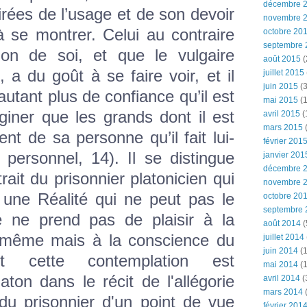
décembre 
tirées de l’usage et de son devoir
novembre 
 se montrer. Celui au contraire
octobre 20
septembre 
on de soi, et que le vulgaire
août 2015
(
, a du goût à se faire voir, et il
juillet 2015
juin 2015
(3
autant plus de confiance qu’il est
mai 2015
(1
giner que les grands dont il est
avril 2015
(
mars 2015
(
t de sa personne qu’il fait lui-
février 201
personnel, 14). Il se distingue
janvier 201
décembre 
rait du prisonnier platonicien qui
novembre 
 une Réalité qui ne peut pas le
octobre 20
septembre 
te ne prend pas de plaisir à la
août 2014
(
e-même mais à la conscience du
juillet 2014
juin 2014
(1
t cette contemplation est
mai 2014
(1
aton dans le récit de l'allégorie
avril 2014
(
mars 2014
 du prisonnier d'un point de vue
février 201