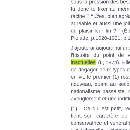
sous la pression des beso
tu donc te fixer au mêm
racine ? " C'est bien agr
agréable et aussi une jol
du plaisir leur fin ? " (É
Pléiade, p.1020-1021, p.
J'ajouterai aujourd'hui un
l'histoire du point de
inactuelles
(II, 1874). El
de dégager deux types d'
on vit, le premier (1) re
nouveau, quant au secon
nationalisme passéiste, 
aveuglement et une indiff
(1) " Ce qui est petit, re
tient son caractère de d
conservatrice et vénératr