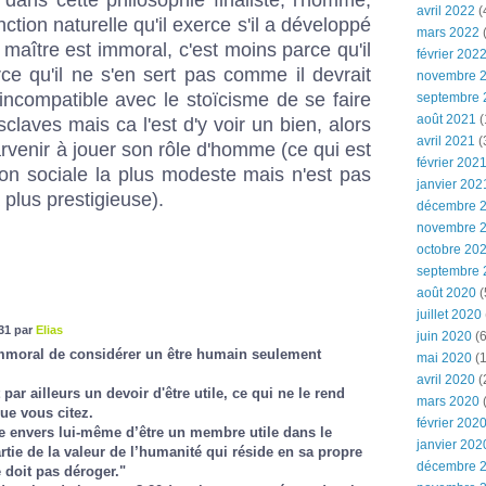
avril 2022
(
tion naturelle qu'il exerce s'il a développé
mars 2022
(
 maître est immoral, c'est moins parce qu'il
février 202
rce qu'il ne s'en sert pas comme il devrait
novembre 
 incompatible avec le stoïcisme de se faire
septembre 
août 2021
(
claves mais ca l'est d'y voir un bien, alors
avril 2021
(
arvenir à jouer son rôle d'homme (ce qui est
février 202
ion sociale la plus modeste mais n'est pas
janvier 202
 plus prestigieuse).
décembre 
novembre 
octobre 20
septembre 
août 2020
(
juillet 2020
31 par
Elias
juin 2020
(6
 immoral de considérer un être humain seulement
mai 2020
(1
avril 2020
(
par ailleurs un devoir d'être utile, ce qui ne le rend
mars 2020
ue vous citez.
février 202
e envers lui-même d’être un membre utile dans le
janvier 202
rtie de la valeur de l’humanité qui réside en sa propre
décembre 
e doit pas déroger."