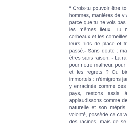
" Crois-tu pouvoir être to
hommes, manières de vivr
parce que tu ne vois pas
les mêmes lieux. Tu m
corbeaux et les corneille
leurs nids de place et t
passé.- Sans doute ; mai
êtres sans raison. - La r
pour notre malheur, pour 
et les regrets ? Ou b
immortels ; n'émigrons ja
y enracinés comme des p
pays, restons assis à
applaudissons comme des
naturelle et son mépri
volonté, possède ce carac
des racines, mais de se t