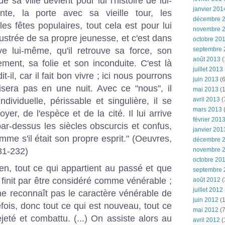
de sa ville devient pour lui l'histoire de lui-
janvier 201
e, la porte avec sa vieille tour, les
décembre 
s fêtes populaires, tout cela est pour lui
novembre 
lustrée de sa propre jeunesse, et c'est dans
octobre 20
uve lui-même, qu'il retrouve sa force, son
septembre 
août 2013
(
gement, sa folie et son inconduite. C'est là
juillet 2013
dit-il, car il fait bon vivre ; ici nous pourrons
juin 2013
(6
isera pas en une nuit. Avec ce "nous", il
mai 2013
(1
ndividuelle, périssable et singulière, il se
avril 2013
(
mars 2013
(
er, de l'espèce et de la cité. Il lui arrive
février 201
par-dessus les siècles obscurcis et confus,
janvier 201
mme s'il était son propre esprit." (Oeuvres,
décembre 
31-232)
novembre 
octobre 20
ien, tout ce qui appartient au passé et que
septembre 
 finit par être considéré comme vénérable ;
août 2012
(
juillet 2012
ne reconnaît pas le caractère vénérable de
juin 2012
(1
fois, donc tout ce qui est nouveau, tout ce
mai 2012
(7
ejeté et combattu. (...) On assiste alors au
avril 2012
(