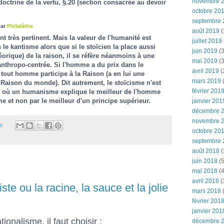
novembre 
ctrine de la vertu, §.20 (section consacrée au devoir
octobre 20
septembre 
par
Philalèthe
août 2019
(
 très pertinent. Mais la valeur de l'humanité est
juillet 2019
le kantisme alors que si le stoïcien la place aussi
juin 2019
(3
éorique) de la raison, il se réfère néanmoins à une
mai 2019
(3
anthropo-centrée. Si l'homme a du prix dans le
avril 2019
(
e tout homme participe à la Raison (a en lui une
mars 2019
(
a Raison du monde). Dit autrement, le stoïcisme n'est
février 201
où un humanisme explique le meilleur de l'homme
me et non par le meilleur d'un principe supérieur.
janvier 201
décembre 
novembre 
e:
octobre 20
septembre 
août 2018
(
juin 2018
(5
mai 2018
(4
avril 2018
(
ste ou la racine, la sauce et la jolie
mars 2018
(
février 201
janvier 201
ionalisme, il faut choisir :
décembre 