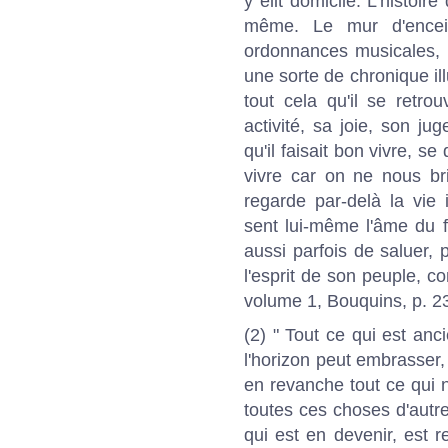
y élit domicile. L'histoire 
même. Le mur d'enceint
ordonnances musicales, le
une sorte de chronique il
tout cela qu'il se retro
activité, sa joie, son ju
qu'il faisait bon vivre, se 
vivre car on ne nous br
regarde par-delà la vie i
sent lui-même l'âme du foy
aussi parfois de saluer, 
l'esprit de son peuple, co
volume 1, Bouquins, p. 2
(2) " Tout ce qui est anc
l'horizon peut embrasser,
en revanche tout ce qui 
toutes ces choses d'autre
qui est en devenir, est r