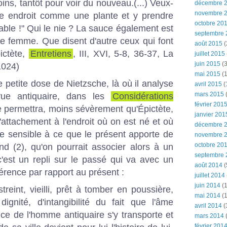
ins, tantôt pour voir du nouveau.(...) Veux-
décembre 
novembre 
e endroit comme une plante et y prendre
octobre 20
éable !" Qui le nie ? La sauce également est
septembre 
ie femme. Que disent d'autre ceux qui font
août 2015
(
pictète,
Entretiens
, III, XVI, 5-8, 36-37, La
juillet 2015
juin 2015
(3
1024)
mai 2015
(1
e petite dose de Nietzsche, là où il analyse
avril 2015
(
mars 2015
(
 vue antiquaire, dans les
Considérations
février 201
le permettra, moins sévèrement qu'Épictète,
janvier 201
attachement à l'endroit où on est né et où
décembre 
ste sensible à ce que le présent apporte de
novembre 
octobre 20
d (2), qu'on pourrait associer alors à un
septembre 
c'est un repli sur le passé qui va avec un
août 2014
(
érence par rapport au présent :
juillet 2014
juin 2014
(1
streint, vieilli, prêt à tomber en poussière,
mai 2014
(1
ignité, d'intangibilité du fait que l'âme
avril 2014
(
ice de l'homme antiquaire s'y transporte et
mars 2014
février 201