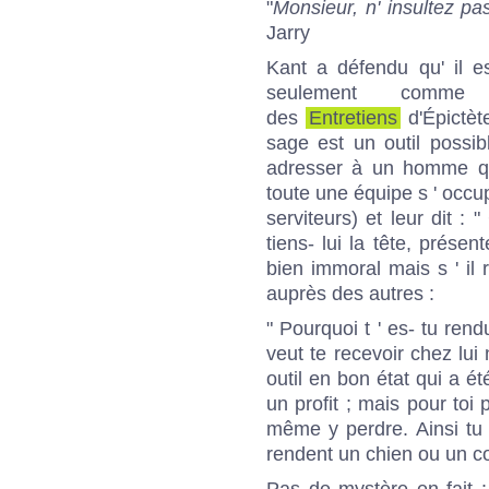
"
Monsieur, n' insultez p
Jarry
Kant a défendu qu' il e
seulement comm
des
Entretiens
d'Épictèt
sage est un outil possib
adresser à un homme qui
toute une équipe s ' occu
serviteurs) et leur dit :
tiens- lui la tête, prése
bien immoral mais s ' il r
auprès des autres :
" Pourquoi t ' es- tu ren
veut te recevoir chez lui
outil en bon état qui a ét
un profit ; mais pour toi 
même y perdre. Ainsi tu
rendent un chien ou un co
Pas de mystère en fait : 