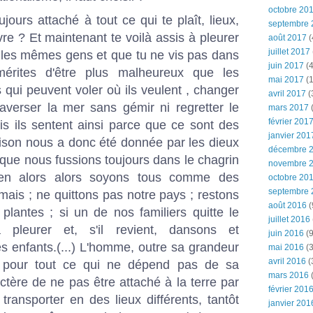
octobre 20
ujours attaché à tout ce qui te plaît, lieux,
septembre 
e ? Et maintenant te voilà assis à pleurer
août 2017
(
juillet 2017
 les mêmes gens et que tu ne vis pas dans
juin 2017
(4
érites d'être plus malheureux que les
mai 2017
(1
s qui peuvent voler où ils veulent , changer
avril 2017
(
raverser la mer sans gémir ni regretter le
mars 2017
(
février 201
s ils sentent ainsi parce que ce sont des
janvier 201
aison nous a donc été donnée par les dieux
décembre 
que nous fussions toujours dans le chagrin
novembre 
ien alors alors soyons tous comme des
octobre 20
septembre 
mais ; ne quittons pas notre pays ; restons
août 2016
(
lantes ; si un de nos familiers quitte le
juillet 2016
 pleurer et, s'il revient, dansons et
juin 2016
(9
 enfants.(...) L'homme, outre sa grandeur
mai 2016
(3
avril 2016
(
s pour tout ce qui ne dépend pas de sa
mars 2016
(
tère de ne pas être attaché à la terre par
février 201
ransporter en des lieux différents, tantôt
janvier 201