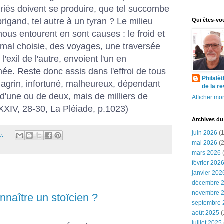
riés doivent se produire, que tel succombe
 brigand, tel autre à un tyran ? Le milieu
Qui êtes-vo
nous entourent en sont causes : le froid et
e mal choisie, des voyages, une traversée
l'exil de l'autre, envoient l'un en
mée. Reste donc assis dans l'effroi de tous
Philalè
hagrin, infortuné, malheureux, dépendant
de la r
d'une ou de deux, mais de milliers de
Afficher mon
, XXIV, 28-30, La Pléiade, p.1023)
Archives du
juin 2026
(1
e:
mai 2026
(2
mars 2026
(
février 202
janvier 202
décembre 
novembre 
nnaître un stoïcien ?
septembre 
août 2025
(
juillet 2025