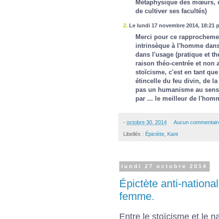
Métaphysique des mœurs, do
de cultiver ses facultés)
2.
Le lundi 17 novembre 2014, 18:21 
Merci pour ce rapprochement
intrinsèque à l'homme dans 
dans l'usage (pratique et th
raison théo-centrée et non 
stoïcisme, c'est en tant qu
étincelle du feu divin, de l
pas un humanisme au sens 
par ... le meilleur de l'hom
-
octobre 30, 2014
Aucun commentair
Libellés :
Épictète
,
Kant
lundi 27 octobre 2014
Épictète anti-nationali
femme.
Entre le stoïcisme et le nat