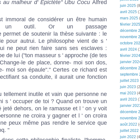
as au malheur d' Épictète" Ubu Cocu
Alfred
juin 2025
(8
avril 2025
(
mars 2025
(
st immoral de considérer un être humain
février 202
e un outil. Or un passage
décembre 
e permet de soutenir la thèse suivante : le
novembre 
le pour autrui. Le philosophe vient de s '
octobre 20
 ne peut rien faire sans ses esclaves :
avril 2024
(
pe de lui ("ton masseur s ' approche (de tes
février 202
 " Change-le de place, donne- moi son dos,
janvier 202
décembre 
nte- moi son épaule"." Certes ce richard est
septembre 
ectifiant sa conduite, il aurait une fonction
juillet 2023
juin 2023
(2
du tellement inutile et vain que personne ne
mai 2023
(4
avril 2023
(
 ni s ' occuper de toi ? Quand on trouve un
janvier 202
é jeté dehors, on le ramasse et l ' on y voit
décembre 
personne ne croira y gagner et l ' on croira
novembre 
 ne peux même pas rendre le service que
août 2022
(
q. "
juillet 2022
juin 2022
(4
dans cette philosophie finaliste, l'homme,