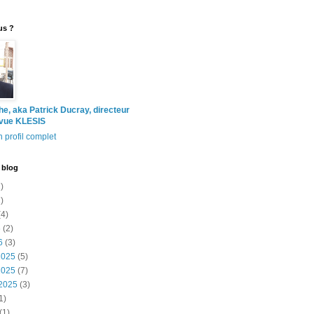
us ?
the, aka Patrick Ducray, directeur
evue KLESIS
 profil complet
 blog
)
)
4)
6
(2)
6
(3)
2025
(5)
2025
(7)
2025
(3)
1)
(1)