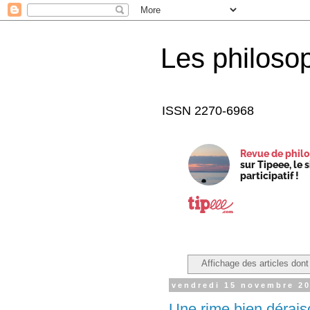
Les philoso
ISSN 2270-6968
Revue de philo
sur Tipeee, le 
participatif !
Affichage des articles dont 
vendredi 15 novembre 2
Une rime bien dérais