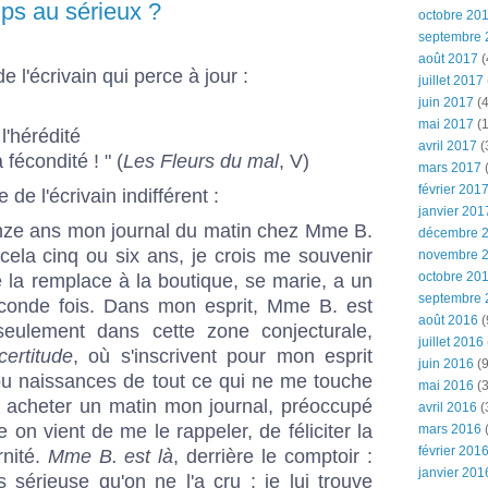
mps au sérieux ?
octobre 20
septembre 
août 2017
(
 l'écrivain qui perce à jour :
juillet 2017
juin 2017
(4
mai 2017
(1
l'hérédité
avril 2017
(
 fécondité ! " (
Les Fleurs du mal
, V)
mars 2017
(
février 201
de l'écrivain indifférent :
janvier 201
inze ans mon journal du matin chez Mme B.
décembre 
cela cinq ou six ans, je crois me souvenir
novembre 
octobre 20
lle la remplace à la boutique, se marie, a un
septembre 
conde fois. Dans mon esprit, Mme B. est
août 2016
(
seulement dans cette zone conjecturale,
juillet 2016
certitude
, où s'inscrivent pour mon esprit
juin 2016
(9
 ou naissances de tout ce qui ne me touche
mai 2016
(3
s acheter un matin mon journal, préoccupé
avril 2016
(
on vient de me le rappeler, de féliciter la
mars 2016
(
février 201
rnité.
Mme B. est là
, derrière le comptoir :
janvier 201
 sérieuse qu'on ne l'a cru : je lui trouve