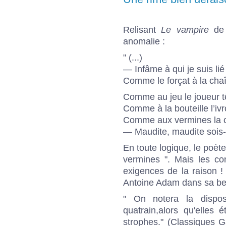
Relisant
Le vampire
de 
anomalie :
" (...)
— Infâme à qui je suis lié
Comme le forçat à la cha
Comme au jeu le joueur t
Comme à la bouteille l’iv
Comme aux vermines la 
— Maudite, maudite sois-t
En toute logique, le poèt
vermines ". Mais les con
exigences de la raison ! 
Antoine Adam dans sa bel
" On notera la dispo
quatrain,alors qu'elles
strophes." (Classiques G