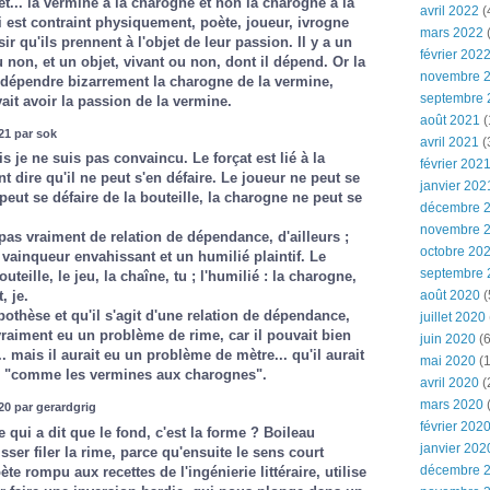
 et... la vermine à la charogne et non la charogne à la
avril 2022
(
i est contraint physiquement, poète, joueur, ivrogne
mars 2022
(
ir qu'ils prennent à l'objet de leur passion. Il y a un
février 202
non, et un objet, vivant ou non, dont il dépend. Or la
novembre 
 dépendre bizarrement la charogne de la vermine,
septembre 
it avoir la passion de la vermine.
août 2021
(
21 par sok
avril 2021
(
 je ne suis pas convaincu. Le forçat est lié à la
février 202
 dire qu'il ne peut s'en défaire. Le joueur ne peut se
janvier 202
 peut se défaire de la bouteille, la charogne ne peut se
décembre 
novembre 
, pas vraiment de relation de dépendance, d'ailleurs ;
octobre 20
 vainqueur envahissant et un humilié plaintif. Le
septembre 
uteille, le jeu, la chaîne, tu ; l'humilié : la charogne,
août 2020
(
, je.
pothèse et qu'il s'agit d'une relation de dépendance,
juillet 2020
vraiment eu un problème de rime, car il pouvait bien
juin 2020
(6
.. mais il aurait eu un problème de mètre... qu'il aurait
mai 2020
(1
 : "comme les vermines aux charognes".
avril 2020
(
mars 2020
0 par gerardgrig
février 202
re qui a dit que le fond, c'est la forme ? Boileau
janvier 202
ser filer la rime, parce qu'ensuite le sens court
décembre 
ète rompu aux recettes de l'ingénierie littéraire, utilise