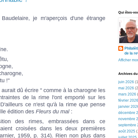
Qui êtes-vo
Baudelaire, je m'aperçois d'une étrange
îne.
Philalè
de la r
êtu,
Afficher mon
rogne,
charogne,
Archives du
u !"
juin 2026
(1
mai 2026
(2
e aurait dû écrire " comme à la charogne les
mars 2026
(
traintes de la rime l'ont emporté sur les
février 202
D'ailleurs ce n'est qu'à la rime que pense
janvier 202
le édition des
Fleurs du mal
:
décembre 
novembre 
sition des rimes, embrassées dans ce
septembre 
 étaient croisées dans les deux premières
août 2025
(
arnier, 1959, p. 314). Rien non plus dans
juillet 2025