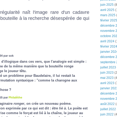
juin 2025
(8
avril 2025
(
régularité naît l'image rare d'un cadavre
mars 2025
(
e bouteille à la recherche désespérée de qui
février 202
décembre 
novembre 
octobre 20
avril 2024
(
février 202
janvier 202
34 par sok
décembre 
n d'illogique dans ces vers, que l'analogie est simple :
septembre 
ne de la même manière que la bouteille ronge
juillet 2023
ge le joueur têtu.
juin 2023
(2
été un problème pour Baudelaire, il lui restait la
mai 2023
(4
ermutation syntaxique : "comme la charogne aux
avril 2023
(
janvier 202
chose ?
décembre 
55 par
Philalèthe
novembre 
maginaire
ronger
, on crée un nouveau poème.
août 2022
(
tion exprimée par ce qui est dit :
être lié à
. Le poète est
juillet 2022
ise comme le forçat est lié à la chaîne, le joueur au
juin 2022
(4