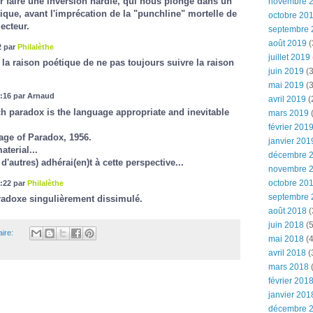
ur faire une inversion hardie, qui nous plonge dans un
novembre 
que, avant l'imprécation de la "punchline" mortelle de
octobre 20
lecteur.
septembre 
août 2019
(
2 par
Philalèthe
juillet 2019
 la raison poétique de ne pas toujours suivre la raison
juin 2019
(3
mai 2019
(3
:16 par Arnaud
avril 2019
(
ich paradox is the language appropriate and inevitable
mars 2019
(
février 201
ge of Paradox, 1956.
janvier 201
aterial...
décembre 
d'autres) adhérai(en)t à cette perspective...
novembre 
octobre 20
:22 par
Philalèthe
septembre 
aradoxe singulièrement dissimulé.
août 2018
(
juin 2018
(5
ire:
mai 2018
(4
avril 2018
(
mars 2018
(
février 201
janvier 201
décembre 