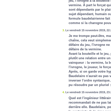
jeu, l'ivrogne à la bouteille
vermine. À part le forçat qu
sont dépendants par le plais
sujet dépendant, humain ou 
formule baudelairienne fait
comme si la charogne pouva
3.
Le vendredi 15 novembre 2019, 22:
Je me trompe peut-être, mais
chaîne, cela veut simplement
défaire du jeu, l'ivrogne ne
défaire de la vermine.
Avant la bouteille et le jeu
plutôt une relation entre un
vainqueur : la vermine, la bo
l'ivrogne, le joueur, le forçat
Après, si on garde votre hy
Baudelaire n'aurait eu pas 
inverser l'ordre syntaxique.
pu résoudre par un pluriel
4.
Le vendredi 15 novembre 2019, 23:2
Quel est l'ingénieur littérai
recommandait de ne pas lais
derrière elle. Baudelaire, po