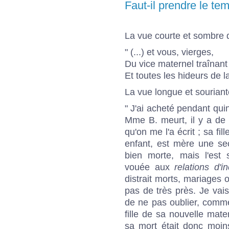
Faut-il prendre le te
La vue courte et sombre de
" (...) et vous, vierges,
Du vice maternel traînant 
Et toutes les hideurs de la
La vue longue et souriante 
" J'ai acheté pendant qu
Mme B. meurt, il y a de 
qu'on me l'a écrit ; sa fi
enfant, est mère une se
bien morte, mais l'est 
vouée aux
relations d'in
distrait morts, mariages
pas de très près. Je vai
de ne pas oublier, comme 
fille de sa nouvelle mate
sa mort était donc moins