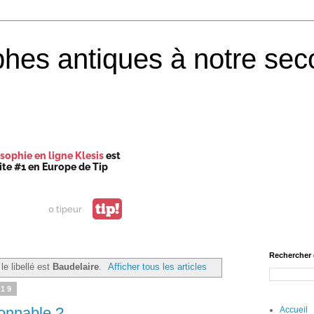
phes antiques à notre sec
sophie en ligne Klesis
est
site #1 en Europe de Tip
tip!
0 tipeur
Rechercher 
le libellé est
Baudelaire
.
Afficher tous les articles
019
onnable ?
Accueil