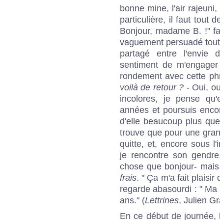
bonne mine, l'air rajeuni
particulière, il faut tout
Bonjour, madame B. !" f
vaguement persuadé tout 
partagé entre l'envie 
sentiment de m'engager 
rondement avec cette ph
voilà de retour ?
- Oui, ou
incolores, je pense qu
années et poursuis encor
d'elle beaucoup plus que
trouve que pour une gra
quitte, et, encore sous l
je rencontre son gendre
chose que bonjour- mais 
frais
. " Ça m'a fait plaisi
regarde abasourdi : " Ma 
ans." (
Lettrines
, Julien G
En ce début de journée, 