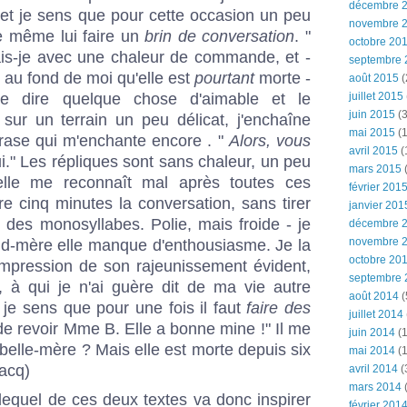
décembre 
, et je sens que pour cette occasion un peu
novembre 
 de même lui faire un
brin de conversation
. "
octobre 20
ais-je avec une chaleur de commande, et -
septembre 
au fond de moi qu'elle est
pourtant
morte -
août 2015
(
juillet 2015
de dire quelque chose d'aimable et le
juin 2015
(3
sur un terrain un peu délicat, j'enchaîne
mai 2015
(1
rase qui m'enchante encore . "
Alors, vous
avril 2015
(
i." Les répliques sont sans chaleur, un peu
mars 2015
(
'elle me reconnaît mal après toutes ces
février 201
e cinq minutes la conversation, sans tirer
janvier 201
 des monosyllabes. Polie, mais froide - je
décembre 
novembre 
nd-mère elle manque d'enthousiasme. Je la
octobre 20
'impression de son rajeunissement évident,
septembre 
, à qui je n'ai guère dit de ma vie autre
août 2014
(
je sens que pour une fois il faut
faire des
juillet 2014
r de revoir Mme B. Elle a bonne mine !" Il me
juin 2014
(1
belle-mère ? Mais elle est morte depuis six
mai 2014
(1
racq)
avril 2014
(
mars 2014
lequel de ces deux textes va donc inspirer
février 201