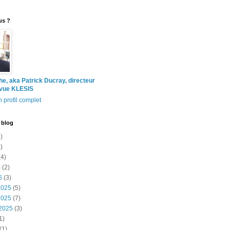
us ?
the, aka Patrick Ducray, directeur
evue KLESIS
 profil complet
 blog
)
)
4)
6
(2)
6
(3)
2025
(5)
2025
(7)
2025
(3)
1)
(1)