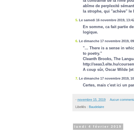
la contrainte de la rime po
abîme de perplexité sémanti
la strophe, qui "achève" le 
5.
Le samedi 16 novembre 2019, 13:4
En somme, ca fait partie de
logique.
6.
Le dimanche 17 novembre 2019, 09
"... There is a sense in wh
to poetry."
Cleanth Brooks, The Langua
http://seas3.elte.hu/coursem
A coup sûr, Oscar Wilde (et 
7.
Le dimanche 17 novembre 2019, 10
Certes, mais c'est ici un p
-
novembre 15, 2019
Aucun commenta
Libellés :
Baudelaire
lundi 4 février 2019