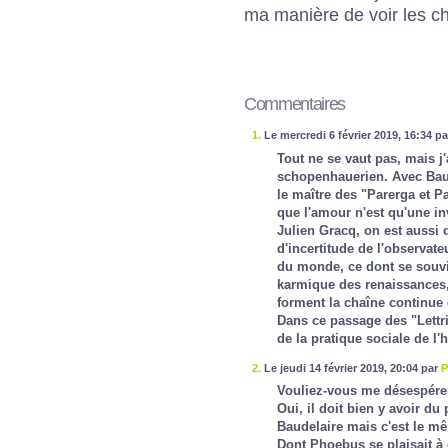
ma manière de voir les c
Commentaires
1.
Le mercredi 6 février 2019, 16:34 pa
Tout ne se vaut pas, mais j
schopenhauerien. Avec Baude
le maître des "Parerga et P
que l'amour n'est qu'une i
Julien Gracq, on est aussi 
d'incertitude de l'observate
du monde, ce dont se souvie
karmique des renaissances, 
forment la chaîne continue 
Dans ce passage des "Lettr
de la pratique sociale de l
2.
Le jeudi 14 février 2019, 20:04 par
P
Vouliez-vous me désespére
Oui, il doit bien y avoir 
Baudelaire mais c'est le m
Dont Phoebus se plaisait à 