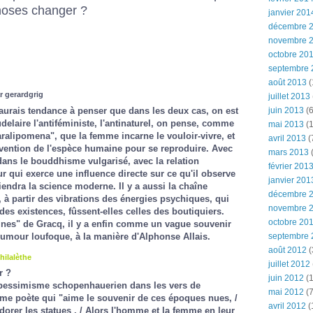
hoses changer ?
janvier 201
décembre 
novembre 
octobre 20
septembre 
août 2013
(
r gerardgrig
juillet 2013
'aurais tendance à penser que dans les deux cas, on est
juin 2013
(6
laire l'antiféministe, l'antinaturel, on pense, comme
mai 2013
(1
aralipomena", que la femme incarne le vouloir-vivre, et
avril 2013
(
nvention de l'espèce humaine pour se reproduire. Avec
mars 2013
(
dans le bouddhisme vulgarisé, avec la relation
février 201
ur qui exerce une influence directe sur ce qu'il observe
janvier 201
ndra la science moderne. Il y a aussi la chaîne
décembre 
à partir des vibrations des énergies psychiques, qui
novembre 
des existences, fûssent-elles celles des boutiquiers.
octobre 20
ines" de Gracq, il y a enfin comme un vague souvenir
'humour loufoque, à la manière d'Alphonse Allais.
septembre 
août 2012
(
hilalèthe
juillet 2012
r ?
juin 2012
(1
du pessimisme schopenhauerien dans les vers de
mai 2012
(7
ême poète qui "aime le souvenir de ces époques nues, /
avril 2012
(
dorer les statues . / Alors l'homme et la femme en leur