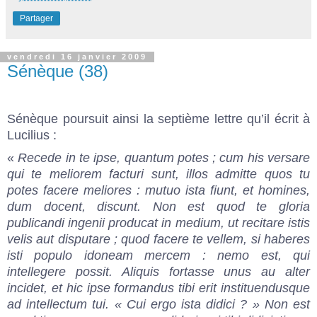
Partager
vendredi 16 janvier 2009
Sénèque (38)
Sénèque poursuit ainsi la septième lettre qu’il écrit à
Lucilius :
«
Recede in te ipse, quantum potes ; cum his versare
qui te meliorem facturi sunt, illos admitte quos tu
potes facere meliores : mutuo ista fiunt, et homines,
dum docent, discunt. Non est quod te gloria
publicandi ingenii producat in medium, ut recitare istis
velis aut disputare ; quod facere te vellem, si haberes
isti populo idoneam mercem : nemo est, qui
intellegere possit. Aliquis fortasse unus au alter
incidet, et hic ipse formandus tibi erit instituendusque
ad intellectum tui. « Cui ergo ista didici ? » Non est