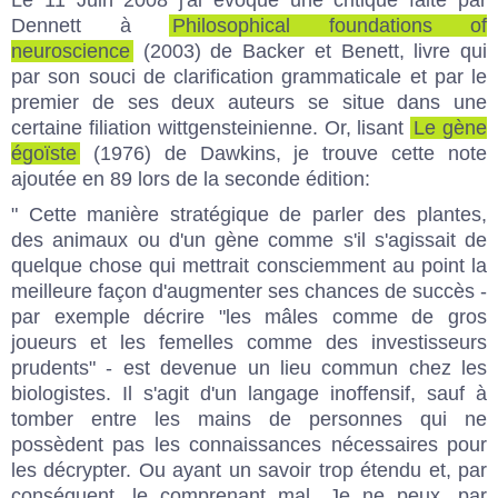
Dennett à
Philosophical foundations of
neuroscience
(2003) de Backer et Benett, livre qui
par son souci de clarification grammaticale et par le
premier de ses deux auteurs se situe dans une
certaine filiation wittgensteinienne. Or, lisant
Le gène
égoïste
(1976) de Dawkins, je trouve cette note
ajoutée en 89 lors de la seconde édition:
" Cette manière stratégique de parler des plantes,
des animaux ou d'un gène comme s'il s'agissait de
quelque chose qui mettrait consciemment au point la
meilleure façon d'augmenter ses chances de succès -
par exemple décrire "les mâles comme de gros
joueurs et les femelles comme des investisseurs
prudents" - est devenue un lieu commun chez les
biologistes. Il s'agit d'un langage inoffensif, sauf à
tomber entre les mains de personnes qui ne
possèdent pas les connaissances nécessaires pour
les décrypter. Ou ayant un savoir trop étendu et, par
conséquent, le comprenant mal. Je ne peux, par