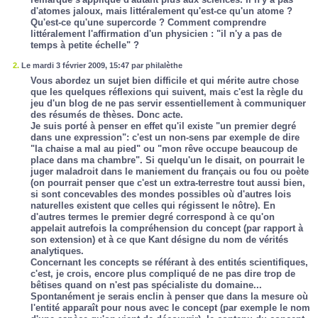
d'atomes jaloux, mais littéralement qu'est-ce qu'un atome ?
Qu'est-ce qu'une supercorde ? Comment comprendre
littéralement l'affirmation d'un physicien : "il n'y a pas de
temps à petite échelle" ?
2.
Le mardi 3 février 2009, 15:47 par philalèthe
Vous abordez un sujet bien difficile et qui mérite autre chose
que les quelques réflexions qui suivent, mais c'est la règle du
jeu d'un blog de ne pas servir essentiellement à communiquer
des résumés de thèses. Donc acte.
Je suis porté à penser en effet qu'il existe "un premier degré
dans une expression": c'est un non-sens par exemple de dire
"la chaise a mal au pied" ou "mon rêve occupe beaucoup de
place dans ma chambre". Si quelqu'un le disait, on pourrait le
juger maladroit dans le maniement du français ou fou ou poète
(on pourrait penser que c'est un extra-terrestre tout aussi bien,
si sont concevables des mondes possibles où d'autres lois
naturelles existent que celles qui régissent le nôtre). En
d'autres termes le premier degré correspond à ce qu'on
appelait autrefois la compréhension du concept (par rapport à
son extension) et à ce que Kant désigne du nom de vérités
analytiques.
Concernant les concepts se référant à des entités scientifiques,
c'est, je crois, encore plus compliqué de ne pas dire trop de
bêtises quand on n'est pas spécialiste du domaine...
Spontanément je serais enclin à penser que dans la mesure où
l'entité apparaît pour nous avec le concept (par exemple le nom