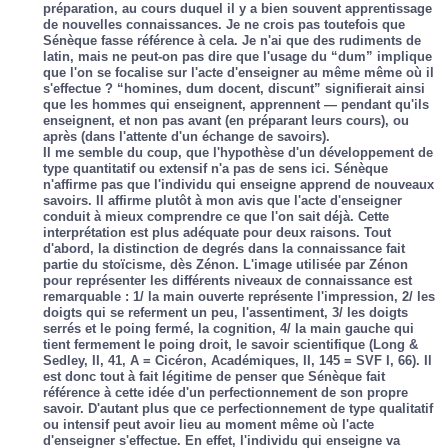
préparation, au cours duquel il y a bien souvent apprentissage
de nouvelles connaissances. Je ne crois pas toutefois que
Sénèque fasse référence à cela. Je n'ai que des rudiments de
latin, mais ne peut-on pas dire que l'usage du “dum” implique
que l'on se focalise sur l'acte d'enseigner au même même où il
s'effectue ? “homines, dum docent, discunt” signifierait ainsi
que les hommes qui enseignent, apprennent — pendant qu'ils
enseignent, et non pas avant (en préparant leurs cours), ou
après (dans l'attente d'un échange de savoirs).
Il me semble du coup, que l'hypothèse d'un développement de
type quantitatif ou extensif n'a pas de sens ici. Sénèque
n'affirme pas que l'individu qui enseigne apprend de nouveaux
savoirs. Il affirme plutôt à mon avis que l'acte d'enseigner
conduit à mieux comprendre ce que l'on sait déjà. Cette
interprétation est plus adéquate pour deux raisons. Tout
d'abord, la distinction de degrés dans la connaissance fait
partie du stoïcisme, dès Zénon. L'image utilisée par Zénon
pour représenter les différents niveaux de connaissance est
remarquable : 1/ la main ouverte représente l'impression, 2/ les
doigts qui se referment un peu, l'assentiment, 3/ les doigts
serrés et le poing fermé, la cognition, 4/ la main gauche qui
tient fermement le poing droit, le savoir scientifique (Long &
Sedley, II, 41, A = Cicéron, Académiques, II, 145 = SVF I, 66). Il
est donc tout à fait légitime de penser que Sénèque fait
référence à cette idée d'un perfectionnement de son propre
savoir. D'autant plus que ce perfectionnement de type qualitatif
ou intensif peut avoir lieu au moment même où l'acte
d'enseigner s'effectue. En effet, l'individu qui enseigne va