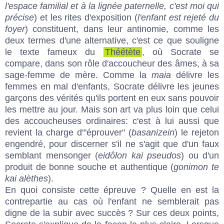
l'espace familial et à la lignée paternelle, c'est moi qui
précise
) et les rites d'exposition (
l'enfant est rejeté du
foyer
) constituent, dans leur antinomie, comme les
deux termes d'une alternative, c'est ce que souligne
le texte fameux du
Théétète
, où Socrate se
compare, dans son rôle d'accoucheur des âmes, à sa
sage-femme de mère. Comme la
maia
délivre les
femmes en mal d'enfants, Socrate délivre les jeunes
garçons des vérités qu'ils portent en eux sans pouvoir
les mettre au jour. Mais son art va plus loin que celui
des accoucheuses ordinaires: c'est à lui aussi que
revient la charge d'"éprouver" (
basanizein
) le rejeton
engendré, pour discerner s'il ne s'agit que d'un faux
semblant mensonger (
eidôlon kai pseudos
) ou d'un
produit de bonne souche et authentique (
gonimon te
kai alèthes
).
En quoi consiste cette épreuve ? Quelle en est la
contrepartie au cas où l'enfant ne semblerait pas
digne de la subir avec succès ? Sur ces deux points,