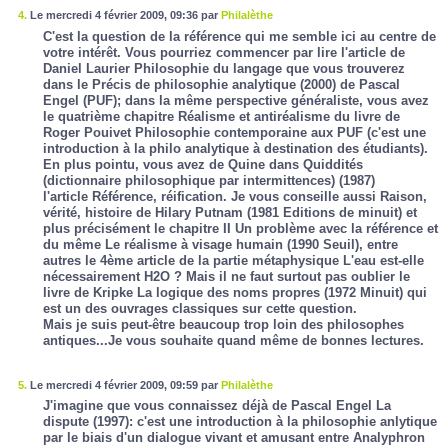
4.
Le mercredi 4 février 2009, 09:36 par
Philalèthe
C'est la question de la référence qui me semble ici au centre de
votre intérêt. Vous pourriez commencer par lire l'article de
Daniel Laurier
Philosophie du langage
que vous trouverez
dans le
Précis de philosophie analytique
(2000) de Pascal
Engel (PUF); dans la même perspective généraliste, vous avez
le quatrième chapitre
Réalisme et antiréalisme
du livre de
Roger Pouivet
Philosophie contemporaine
aux PUF (c'est une
introduction à la philo analytique à destination des étudiants).
En plus pointu, vous avez de Quine dans
Quiddités
(dictionnaire philosophique par intermittences)
(1987)
l'article
Référence, réification.
Je vous conseille aussi
Raison,
vérité, histoire
de Hilary Putnam (1981 Editions de minuit) et
plus précisément le chapitre II
Un problème avec la référence
et
du même
Le réalisme à visage humain
(1990 Seuil), entre
autres le 4ème article de la partie métaphysique
L'eau est-elle
nécessairement H2O ?
Mais il ne faut surtout pas oublier le
livre de Kripke
La logique des noms propres
(1972 Minuit) qui
est un des ouvrages classiques sur cette question.
Mais je suis peut-être beaucoup trop loin des philosophes
antiques...Je vous souhaite quand même de bonnes lectures.
5.
Le mercredi 4 février 2009, 09:59 par
Philalèthe
J'imagine que vous connaissez déjà de Pascal Engel
La
dispute
(1997): c'est une introduction à la philosophie anlytique
par le biais d'un dialogue vivant et amusant entre Analyphron