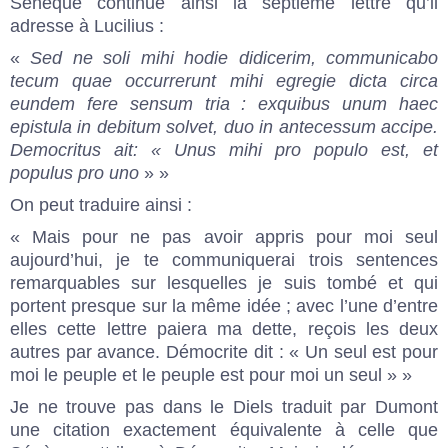
Sénèque continue ainsi la septième lettre qu’il
adresse à Lucilius :
«
Sed ne soli mihi hodie didicerim, communicabo
tecum quae occurrerunt mihi egregie dicta circa
eundem fere sensum tria : exquibus unum haec
epistula in debitum solvet, duo in antecessum accipe.
Democritus ait: « Unus mihi pro populo est, et
populus pro uno
» »
On peut traduire ainsi :
« Mais pour ne pas avoir appris pour moi seul
aujourd’hui, je te communiquerai trois sentences
remarquables sur lesquelles je suis tombé et qui
portent presque sur la même idée ; avec l’une d’entre
elles cette lettre paiera ma dette, reçois les deux
autres par avance. Démocrite dit : « Un seul est pour
moi le peuple et le peuple est pour moi un seul » »
Je ne trouve pas dans le Diels traduit par Dumont
une citation exactement équivalente à celle que