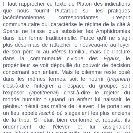
Il faut rapprocher ce texte de Platon des indications
que nous fournit Plutarque sur les pratiques
lacédémoniennes correspondantes. L'esprit
communautaire qui caractérise le régime de la cité à
Sparte ne laisse plus subsister les Amphidromies
dans leur forme traditionnelle. Parce qu'il ne s'agit
plus désormais de rattacher le nouveau-né au foyer
de son père ni au
klèros
familial, mais de l'inclure
dans la communauté civique des
Égaux
, le
progéniteur se voit dépouillé du pouvoir de décision
concernant son enfant. Mais le dilemme reste posé
dans les mêmes termes: soit le nourrir (
trephein
)
c'est-à-dire l'intégrer à l'espace du groupe; soit
l'exposer (
apotithenai
) c'est-à-dire le rejeter du
monde humain: " Quand un enfant lui naissait, le
géniteur n'était pas maître de l'élever: il le portait en
un lieu appelé
leschè
où siégeaient les plus anciens
de la tribu. S'il était bien conformé et robuste, ils
ordonnaient de l'élever et lui assignaient