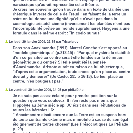
narcissique qu'aurait représentée cette théorie.
Je crois me souvenir qu'on trouve dans un texte de Galilée une
rhétorique inverse de celle de Freud : en faisant de la terre un
astre on lui donne une dignité qu'elle n'avait pas dans la
cosmologie aristotélicienne (inversement les planètes n'ont pas
l'incorruptibilité prêtée au monde supralunaire). Huygens a une
formule dans le même esprit : "In coelo sumus"
2.
Le jeudi 29 janvier 2009, 21:35 par Tristeleroy
Dans son Anaximandre (1991), Marcel Conche s'est opposé au
"modèle géométrique" (p.213-15) : "Par quel mystère la stabilité
d'un corps situé au centre serait-elle fondée sur la définition
géométrique du centre? Si telle avait été la pensée
d'Anaximandre, Aristote aurait eu raison de lui objecter que,
"d'après cette argumentation, toute chose qu'on place au centre
devrait y demeurer" (De Caelo, 295 b 16-18). Le feu, placé au
centre, n'en bougerait pas."
3.
Le vendredi 30 janvier 2009, 14:05 par philalèthe
Je ne suis pas assez éclairé pour prendre position sur la
question que vous soulevez. Il n'en reste pas moins que
Hippolyte au 3ème siècle ap. JC écrit dans ses
Réfutations de
toutes les hérésies
I 6:
" Anaximandre disait encore que la Terre est en suspens hors
de toute contrainte externe mais immobile à cause de son égal
éloignement de toutes choses" (
Les Présocratiques
La Pléiade
p. 29).