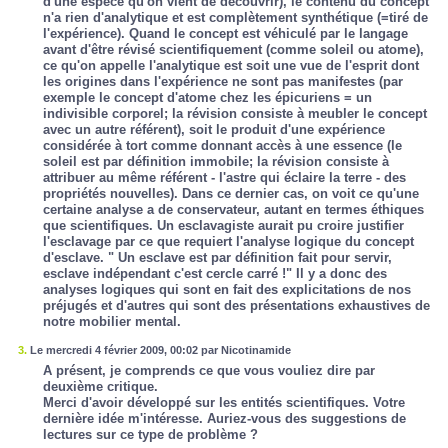
d'une espèce qu'on vient de découvrir), le contenu du concept
n'a rien d'analytique et est complètement synthétique (=tiré de
l'expérience). Quand le concept est véhiculé par le langage
avant d'être révisé scientifiquement (comme soleil ou atome),
ce qu'on appelle l'analytique est soit une vue de l'esprit dont
les origines dans l'expérience ne sont pas manifestes (par
exemple le concept d'atome chez les épicuriens = un
indivisible corporel; la révision consiste à meubler le concept
avec un autre référent), soit le produit d'une expérience
considérée à tort comme donnant accès à une essence (le
soleil est par définition immobile; la révision consiste à
attribuer au même référent - l'astre qui éclaire la terre - des
propriétés nouvelles). Dans ce dernier cas, on voit ce qu'une
certaine analyse a de conservateur, autant en termes éthiques
que scientifiques. Un esclavagiste aurait pu croire justifier
l'esclavage par ce que requiert l'analyse logique du concept
d'esclave. " Un esclave est par définition fait pour servir,
esclave indépendant c'est cercle carré !" Il y a donc des
analyses logiques qui sont en fait des explicitations de nos
préjugés et d'autres qui sont des présentations exhaustives de
notre mobilier mental.
3.
Le mercredi 4 février 2009, 00:02 par Nicotinamide
A présent, je comprends ce que vous vouliez dire par
deuxième critique.
Merci d'avoir développé sur les entités scientifiques. Votre
dernière idée m'intéresse. Auriez-vous des suggestions de
lectures sur ce type de problème ?