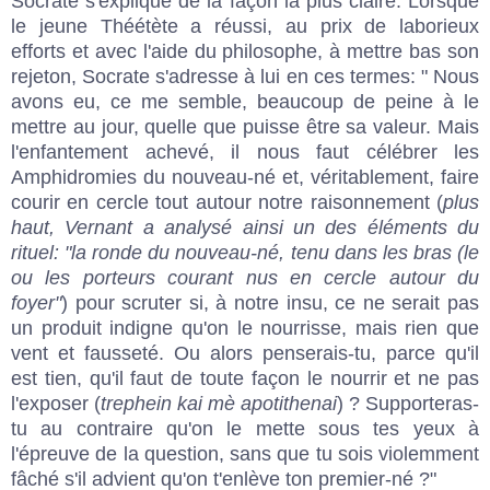
Socrate s'explique de la façon la plus claire. Lorsque
le jeune Théétète a réussi, au prix de laborieux
efforts et avec l'aide du philosophe, à mettre bas son
rejeton, Socrate s'adresse à lui en ces termes: " Nous
avons eu, ce me semble, beaucoup de peine à le
mettre au jour, quelle que puisse être sa valeur. Mais
l'enfantement achevé, il nous faut célébrer les
Amphidromies du nouveau-né et, véritablement, faire
courir en cercle tout autour notre raisonnement (
plus
haut, Vernant a analysé ainsi un des éléments du
rituel: "la ronde du nouveau-né, tenu dans les bras (le
ou les porteurs courant nus en cercle autour du
foyer"
) pour scruter si, à notre insu, ce ne serait pas
un produit indigne qu'on le nourrisse, mais rien que
vent et fausseté. Ou alors penserais-tu, parce qu'il
est tien, qu'il faut de toute façon le nourrir et ne pas
l'exposer (
trephein kai mè apotithenai
) ? Supporteras-
tu au contraire qu'on le mette sous tes yeux à
l'épreuve de la question, sans que tu sois violemment
fâché s'il advient qu'on t'enlève ton premier-né ?"