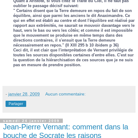
Quant à Aristote, si vous citez le
Traité du Ciel
, il ne faut pas
oublier le passage décisif suivant:
" Certains disent que la Terre demeure en repos du fait de son
équilibre, ainsi que parmi les anciens le dit Anaximandre. Ce
qui en effet est établi au centre et dont l'équilibre est réalisé par
rapport aux extrémités, ne saurait se mouvoir davantage vers le
haut, vers le bas ou vers les côtés; et comme il est impossible
que le mouvement se produise en même temps dans des
directions contraires, il s'ensuit que la Terre demeure
nécessairement en repos." (II XIII 295 b 10 ibidem p 36)
Ceci dit, il est clair que l'interprétation de Vernant privilégie de
toutes les sources disponibles certaines d'entre elles. C'est sur
la question de la hiérarchisation de ces sources que je ne suis
pas en mesure de prendre position.
-
janvier 28, 2009
Aucun commentaire:
Partager
samedi 24 janvier 2009
Jean-Pierre Vernant: comment dans la
bouche de Socrate les raisons