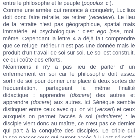
entre le philosophe et le peuple (
populus
ici).
Comme une armée qui renonce à conquérir, Lucilius
doit donc faire retraite, se retirer (
recedere
). Le lieu
de la retraite n’est pas géographique, spatial mais
immatériel et psychologique : c’est
ego ipse
, moi-
même. Cependant la lettre 4 a déjà fait comprendre
que ce refuge intérieur n’est pas une donnée mais le
produit d’un travail de soi sur soi. Le soi est construit,
ce qui coûte des efforts.
Néanmoins il n'y a pas lieu de parler d' un
enfermement en soi car le philosophe doit assez
sortir de soi pour donner une place à deux sortes de
fréquentation, partageant la même finalité
didactique : apprendre (
discere
) des autres et
apprendre (
docere
) aux autres. Ici Sénèque semble
distinguer entre ceux avec qui on vit (
versari
) et ceux
auxquels on permet l’accès à soi (
admittere
) : le
disciple vient donc au maître, ce n’est pas ce dernier
qui part à la conquête des disciples. Le crible qui
laisse passer ceux qui auront accès à lui est sélectif :