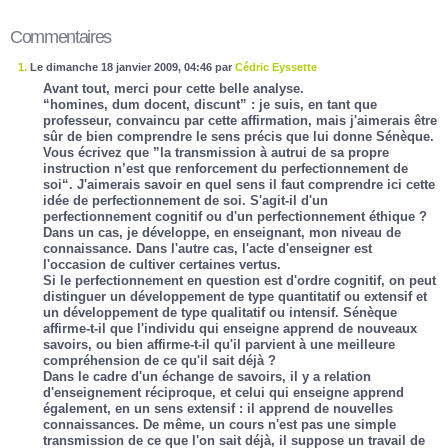
Commentaires
1.
Le dimanche 18 janvier 2009, 04:46 par
Cédric Eyssette
Avant tout, merci pour cette belle analyse.
“homines, dum docent, discunt” : je suis, en tant que
professeur, convaincu par cette affirmation, mais j'aimerais être
sûr de bien comprendre le sens précis que lui donne Sénèque.
Vous écrivez que ”la transmission à autrui de sa propre
instruction n’est que renforcement du perfectionnement de
soi“. J'aimerais savoir en quel sens il faut comprendre ici cette
idée de perfectionnement de soi. S'agit-il d'un
perfectionnement cognitif ou d'un perfectionnement éthique ?
Dans un cas, je développe, en enseignant, mon niveau de
connaissance. Dans l'autre cas, l'acte d'enseigner est
l'occasion de cultiver certaines vertus.
Si le perfectionnement en question est d'ordre cognitif, on peut
distinguer un développement de type quantitatif ou extensif et
un développement de type qualitatif ou intensif. Sénèque
affirme-t-il que l'individu qui enseigne apprend de nouveaux
savoirs, ou bien affirme-t-il qu'il parvient à une meilleure
compréhension de ce qu'il sait déjà ?
Dans le cadre d'un échange de savoirs, il y a relation
d'enseignement réciproque, et celui qui enseigne apprend
également, en un sens extensif : il apprend de nouvelles
connaissances. De même, un cours n'est pas une simple
transmission de ce que l'on sait déjà, il suppose un travail de