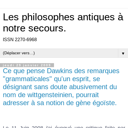
Les philosophes antiques à
notre secours.
ISSN 2270-6968
▼
jeudi 29 janvier 2009
Ce que pense Dawkins des remarques
"grammaticales" qu'un esprit, se
désignant sans doute abusivement du
nom de wittgensteinien, pourrait
adresser à sa notion de gène égoïste.
Le 11 Juin 2008
j'ai évoqué une critique faite par