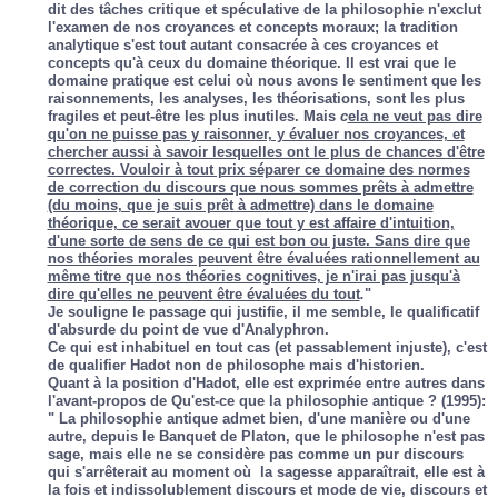
dit des tâches critique et spéculative de la philosophie n'exclut
l'examen de nos croyances et concepts moraux; la tradition
analytique s'est tout autant consacrée à ces croyances et
concepts qu'à ceux du domaine théorique. Il est vrai que le
domaine pratique est celui où nous avons le sentiment que les
raisonnements, les analyses, les théorisations, sont les plus
fragiles et peut-être les plus inutiles. Mais
c
ela ne veut pas dire
qu'on ne puisse pas y raisonner, y évaluer nos croyances, et
chercher aussi à savoir lesquelles ont le plus de chances d'être
correctes. Vouloir à tout prix séparer ce domaine des normes
de correction du discours que nous sommes prêts à admettre
(du moins, que je suis prêt à admettre) dans le domaine
théorique, ce serait avouer que tout y est affaire d'intuition,
d'une sorte de sens de ce qui est bon ou juste. Sans dire que
nos théories morales peuvent être évaluées rationnellement au
même titre que nos théories cognitives, je n'irai pas jusqu'à
dire qu'elles ne peuvent être évaluées du tout
.
"
Je souligne le passage qui justifie, il me semble, le qualificatif
d'absurde du point de vue d'Analyphron.
Ce qui est inhabituel en tout cas (et passablement injuste), c'est
de qualifier Hadot non de philosophe mais d'historien.
Quant à la position d'Hadot, elle est exprimée entre autres dans
l'avant-propos de
Qu'est-ce que la philosophie antique ?
(1995):
" La philosophie antique admet bien, d'une manière ou d'une
autre, depuis le
Banquet
de Platon, que le philosophe n'est pas
sage, mais elle ne se considère pas comme un pur discours
qui s'arrêterait au moment où la sagesse apparaîtrait, elle est à
la fois et indissolublement discours et mode de vie, discours et