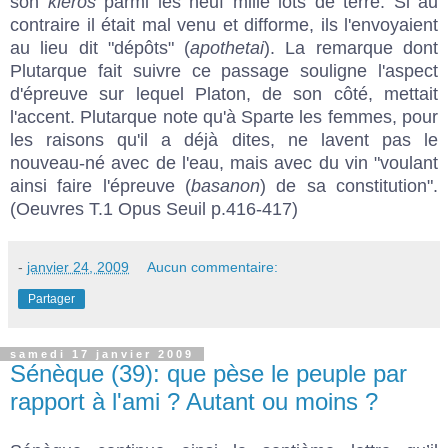
son
klèros
parmi les neuf mille lots de terre. Si au
contraire il était mal venu et difforme, ils l'envoyaient
au lieu dit "dépôts" (
apothetai
). La remarque dont
Plutarque fait suivre ce passage souligne l'aspect
d'épreuve sur lequel Platon, de son côté, mettait
l'accent. Plutarque note qu'à Sparte les femmes, pour
les raisons qu'il a déjà dites, ne lavent pas le
nouveau-né avec de l'eau, mais avec du vin "voulant
ainsi faire l'épreuve (
basanon
) de sa constitution".
(Oeuvres T.1 Opus Seuil p.416-417)
-
janvier 24, 2009
Aucun commentaire:
Partager
samedi 17 janvier 2009
Sénèque (39): que pèse le peuple par
rapport à l'ami ? Autant ou moins ?