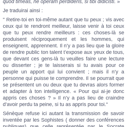
quod timeas, ne operam perdideris, si tibi didicisti.
»
Je traduirai ainsi :
" Retire-toi en toi-même autant que tu peux ; vis avec
ceux qui te rendront meilleur, laisse venir à toi ceux
que tu peux rendre meilleurs : ces choses-là se
produisent réciproquement et les hommes, qui
enseignent, apprennent. Il n’y a pas lieu que la gloire
de rendre public ton talent t’expose aux yeux de tous,
que devant ces gens-là tu veuilles faire une lecture
ou disserter ; je te laisserais si tu avais pour ce
peuple un apport qui lui convient ; mais il n’y a
personne qui puisse te comprendre. Il se pourrait que
se présentent un ou deux que tu devras alors former
et adapter à ton intelligence. « Pour qui ai-je donc
appris ces choses ? » Il n’y a pas lieu de craindre
d’avoir perdu ta peine, si tu as appris pour toi."
Sénèque refuse ici autant la transmission de savoir
inventée par les Sophistes ( donner des conférences
publiques) que celle représentée par le Socrate