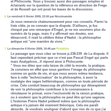
et Philoconte. Vous y trouvez aussi des passages simples et
éclairants sur la question de la référence en direction de Frege
et de Russell qui ont posé les bases de la discussion.
6.
Le vendredi 6 février 2009, 22:00 par Nicotinamide
Je vous remercie chaleureusement pour ces conseils. Parmi la
liste citée, je ne connais que la dispute. D'ailleurs, je fus
choqué par une remarque d'Engel, je ne me souviens plus du
numéro de la page, mais il y affirmait ses doutes, son
désaccord, il niait la célèbre thèse d'Hadot : la philosophie
antique est "une manière de vivre."
7.
Le dimanche 8 février 2009, 19:46 par
Philalèthe
Le passage que vous citez se trouve p.238-239 de
La dispute.
Il
faut cependant préciser que ce n'est pas Pascal Engel qui parle
mais Analyphron...Il répond ainsi à Philoconte:
" Vous me dites que cela laisse de côté la morale, la pratique.
Je conviens en effet que nous gardons l'image du philosophe
comme un guide de vie, et que nous avons même tendance,
face à cette "technicisation" de la philosophie, à avoir la
nostalgie des sages hellénistiques, comme en toute période de
crise. Cela conduit beaucoup de philosophes qui désespèrent
de voir la philosophie contribuer à la connaissance à
réinstaurer le primat, voire l'exclusivité de la raison pratique,
ou à soutenir que la philosophie ne peut être qu'une sagesse.
L'historien Pierre Hadot prétend même que la philosophie
antique n'a
jamais
été vraiment théorique. Cela me paraît
absurde. Je voudrais souligner d'abord que rien de ce que j'ai