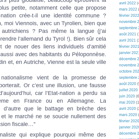
avril 2022
(
 plus petite, notamment celle que propose
mars 2022
(
at-nation crée-t-il une identité commune ?
février 202
novembre 
 moi Viennois, avec un Tyrolien, bien que
septembre 
autrichiens ? Pas même la langue (j’ai
août 2021
(
ndre l’allemand du Tyrol !). Bien sûr cela
avril 2021
(
de nouer des liens individuels d’amitié
février 202
janvier 202
 aussi avec des habitants du Péloponnèse.
décembre 
din et, en Autriche, Vienne est la seule ville
novembre 
octobre 20
nationalisme vient de la promesse de
septembre 
août 2020
(
porterait. Or c’est une illusion, une fausse
juillet 2020
’aujourd’hui, car l’Etat-nation a perdu sa
juin 2020
(6
, même en France ou en Allemagne. La
mai 2020
(1
en d’autre que le battage en brèche des
avril 2020
(
mars 2020
s et le marché ne se soucie nullement des
février 202
sion fiscale…''
janvier 202
décembre 
tionaliste qui explique pourquoi même des