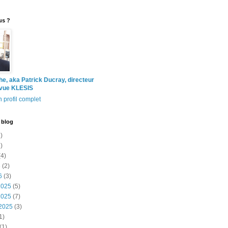
us ?
the, aka Patrick Ducray, directeur
evue KLESIS
 profil complet
 blog
)
)
4)
6
(2)
6
(3)
2025
(5)
2025
(7)
2025
(3)
1)
(1)