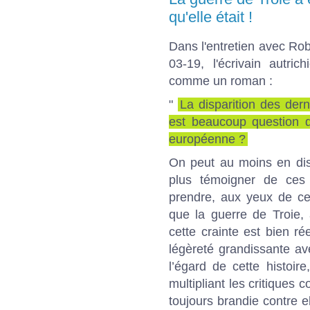
qu'elle était !
Dans l'entretien avec R
03-19, l'écrivain autric
comme un roman :
"
La disparition des dern
est ­beaucoup question da
européenne ?
On peut au moins en dis
plus témoigner de ces 
prendre, aux yeux de ce
que la guerre de Troie, 
cette crainte est bien r
légèreté grandissante av
l’égard de cette histoire
multipliant les critiques
toujours brandie contre el