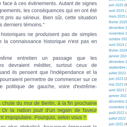
ue face à ces événements. Autant de signes
juin 2025
(8
ignements, les conséquences qui en ont été
avril 2025
(
mars 2025
(
t pris au sérieux. Bien sûr, cette situation
février 202
es derniers témoins.''
décembre 
 historiques ne produisent pas de simples
novembre 
octobre 20
ue la connaissance historique n'est pas en
avril 2024
(
février 202
janvier 202
ême entretien un passage que les
décembre 
ans devraient méditer, surtout ceux de
septembre 
uand ils pensent que l'indépendance et la
juillet 2023
 pourraient permettre de commencer sur ce
juin 2023
(2
mai 2023
(4
que politique de gauche, voire d'extrême-
avril 2023
(
janvier 202
décembre 
a chute du mur de Berlin, à la fin prochaine
novembre 
. Or la nation jouit d’un regain de faveur
août 2022
(
nt impopulaire. Pourquoi, selon vous ?
juillet 2022
juin 2022
(4
rs plus ­globalisé, beaucoup éprouvent la