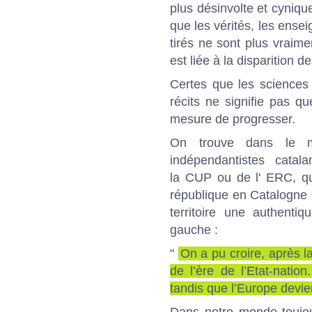
plus désinvolte et cyniq
que les vérités, les ense
tirés ne sont plus vraimen
est liée à la disparition d
Certes que les sciences
récits ne signifie pas q
mesure de progresser.
On trouve dans le m
indépendantistes catal
la
CUP
ou de l'
ERC
, q
république en Catalogne
territoire une authenti
gauche :
"
On a pu croire, après l
de l’ère de l’Etat-nation
tandis que l’Europe devie
Dans notre monde toujou