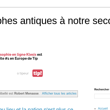
phes antiques à notre sec
sophie en ligne Klesis
est
site #1 en Europe de Tip
tip!
0 tipeur
Rechercher 
libellé est
Robert Menasse
.
Afficher tous les articles
u lieu et la nation n'est plus ce
Accueil