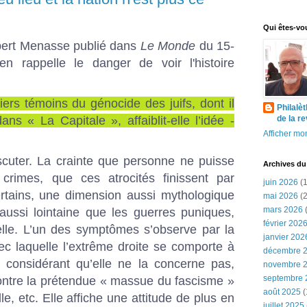
Qui êtes-vo
obert Menasse publié dans
Le Monde
du 15-
hien rappelle le danger de voir l'histoire
iers ­témoins du génocide des juifs, dont il
Philalè
ns « La Capitale », ­affaiblit-elle l’idée ­
de la r
Afficher mon
cuter. La crainte que personne ne puisse
Archives du
crimes, que ces atrocités finissent par
juin 2026
(1
rtains, une dimension aussi mythologique
mai 2026
(2
mars 2026
(
aussi lointaine que les guerres puniques,
février 202
éelle. L’un des symptômes s’observe par la
janvier 202
ec laquelle l’extrême droite se comporte à
décembre 
, ­considérant qu’elle ne la concerne pas,
novembre 
septembre 
 contre la prétendue « massue du fascisme »
août 2025
(
le, etc. Elle affiche une attitude de plus en
juillet 2025