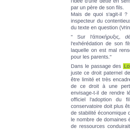
l'idée d'une dette en sen
par un père de son fils.
Mais de quoi s'agit-il ?
inspecteur du contentie
du texte en question (Vrin
" Sur l'άποκήρυξις,
d
l'exhérédation de son fi
laquelle on est mal ren
pour les parents."
Dans le passage des
Lo
juste ce droit paternel de 
être limité et très encadr
de ce droit à une pert
envisage-t-il de rendre 
officiel l'adoption du 
conservatoire doit plus ê
de stabilité économique q
le nombre de domaines éta
de ressources conduirait