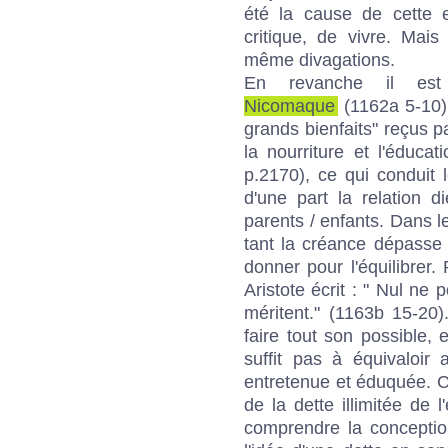
été la cause de cette e
critique, de vivre. Mai
même divagations.
En revanche il est 
Nicomaque
(1162a 5-10) 
grands bienfaits" reçus par
la nourriture et l'éduca
p.2170), ce qui conduit 
d'une part la relation d
parents / enfants. Dans l
tant la créance dépasse e
donner pour l'équilibrer.
Aristote écrit : " Nul ne 
méritent." (1163b 15-20).
faire tout son possible,
suffit pas à équivaloir
entretenue et éduquée. C'
de la dette illimitée de 
comprendre la conceptio