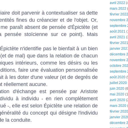
avril 2022
(
mars 2022
(
iaire doit parvenir à contextualiser sa dette
février 202
tités fines du créancier et de l'objet. Or,
novembre 
septembre 
 me paraît absent de pensée d'Épictète (et
août 2021
(
a pensée stoïcienne sur ce point). Mais
avril 2021
(
février 202
pictète n'identifie pas le bienfait à un bien
janvier 202
décembre 
en (et de mal) que dans la relation de chacun
novembre 
iques intérieurs, comme les désirs ou les
octobre 20
itions, faire une évaluation personnalisée
septembre 
it à les doter d'une valeur (et de degrés de
août 2020
(
juillet 2020
ont réellement aucune.
juin 2020
(6
ation d'échange est pensée par Aristote
mai 2020
(1
dividu à individu - en rien complètement
avril 2020
(
itué -, elle est selon Épictète une relation de
mars 2020
février 202
généralité du concept qui désigne l'individu
janvier 202
de la conduite.
décembre 