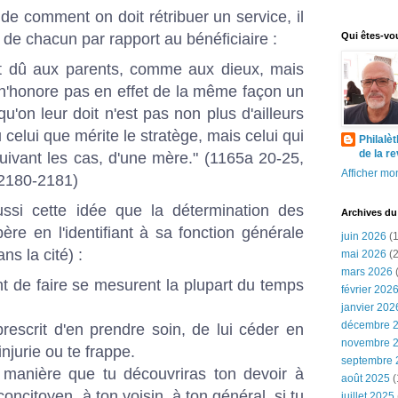
e comment on doit rétribuer un service, il
 de chacun par rapport au bénéficiaire :
Qui êtes-vo
est dû aux parents, comme aux dieux, mais
 n'honore pas en effet de la même façon un
qu'on leur doit
n'est pas non plus d'ailleurs
elui que mérite le stratège, mais celui qui
Philalè
de la r
uivant les cas, d'une mère." (1165a 20-25,
Afficher mon
.2180-2181)
ssi cette idée que la détermination des
Archives du
père en l'identifiant à sa fonction générale
juin 2026
(1
ns la cité) :
mai 2026
(2
mars 2026
(
nt de faire se mesurent la plupart du temps
février 202
janvier 202
décembre 
 prescrit d'en prendre soin, de lui céder en
novembre 
'injurie ou te frappe.
septembre 
e manière que tu découvriras ton devoir à
août 2025
(
 concitoyen, à ton voisin, à ton général, si tu
juillet 2025