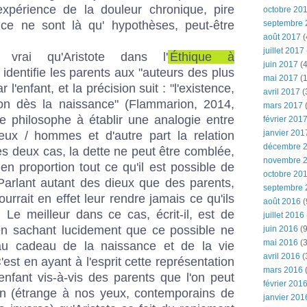
xpérience de la douleur chronique, pire
octobre 20
s ce ne sont là qu' hypothèses, peut-être
septembre 
août 2017
(
juillet 2017
vrai qu'Aristote dans l'
Éthique à
juin 2017
(4
identifie les parents aux "auteurs des plus
mai 2017
(1
 l'enfant, et la précision suit : "l'existence,
avril 2017
(
tion dès la naissance" (Flammarion, 2014,
mars 2017
(
le philosophe à établir une analogie entre
février 201
janvier 201
ieux / hommes et d'autre part la relation
décembre 
es deux cas, la dette ne peut être comblée,
novembre 
n proportion tout ce qu'il est possible de
octobre 20
 Parlant autant des dieux que des parents,
septembre 
pourrait en effet leur rendre jamais ce qu'ils
août 2016
(
 Le meilleur dans ce cas, écrit-il, est de
juillet 2016
 en sachant lucidement que ce possible ne
juin 2016
(9
mai 2016
(3
 au cadeau de la naissance et de la vie
avril 2016
(
est en ayant à l'esprit cette représentation
mars 2016
(
l'enfant vis-à-vis des parents que l'on peut
février 201
n (étrange à nos yeux, contemporains de
janvier 201