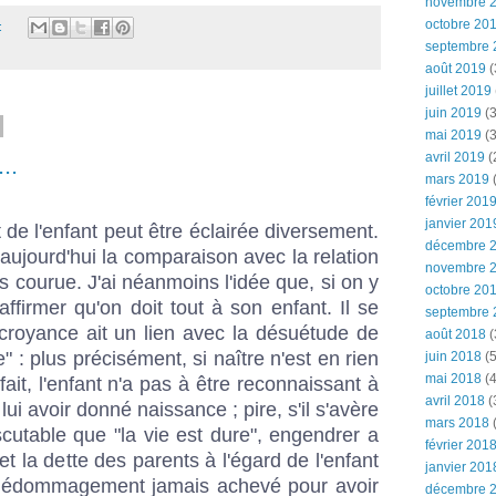
novembre 
octobre 20
:
septembre 
août 2019
(
juillet 2019
juin 2019
(3
mai 2019
(3
avril 2019
(
..
mars 2019
(
février 201
janvier 201
 de l'enfant peut être éclairée diversement.
décembre 
'aujourd'hui la comparaison avec la relation
novembre 
ès courue. J'ai néanmoins l'idée que, si on y
octobre 20
affirmer qu'on doit tout à son enfant. Il se
septembre 
 croyance ait un lien avec la désuétude de
août 2018
(
e" : plus précisément, si naître n'est en rien
juin 2018
(5
mai 2018
(4
fait, l'enfant n'a pas à être reconnaissant à
avril 2018
(
lui avoir donné naissance ; pire, s'il s'avère
mars 2018
(
utable que "la vie est dure", engendrer a
février 201
t la dette des parents à l'égard de l'enfant
janvier 201
 dédommagement jamais achevé pour avoir
décembre 