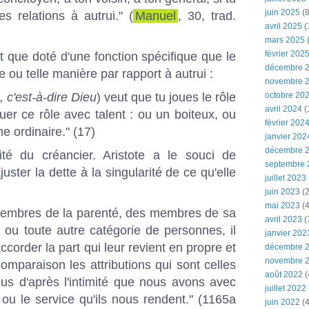
juin 2025
(8
es relations à autrui." (
Manuel
, 30, trad.
avril 2025
(
mars 2025
(
février 202
t que doté d'une fonction spécifique que le
décembre 
e ou telle manière par rapport à autrui :
novembre 
 c'est-à-dire Dieu
) veut que tu joues le rôle
octobre 20
avril 2024
(
ouer ce rôle avec talent : ou un boiteux, ou
février 202
 ordinaire." (17)
janvier 202
décembre 
ité du créancier. Aristote a le souci de
septembre 
ajuster la dette à la singularité de ce qu'elle
juillet 2023
juin 2023
(2
mai 2023
(4
s membres de la parenté, des membres de sa
avril 2023
(
 ou toute autre catégorie de personnes, il
janvier 202
accorder la part qui leur revient en propre et
décembre 
novembre 
omparaison les attributions qui sont celles
août 2022
(
dus d'après l'intimité que nous avons avec
juillet 2022
 ou le service qu'ils nous rendent." (1165a
juin 2022
(4