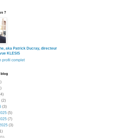
us ?
the, aka Patrick Ducray, directeur
evue KLESIS
 profil complet
 blog
)
)
4)
6
(2)
6
(3)
2025
(5)
2025
(7)
2025
(3)
1)
(1)