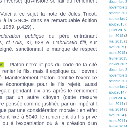
s inverse) qu'Aristote se fait du reniement
décembre 
novembre 
 Voici à ce sujet la note de Jules Tricot,
octobre 20
septembre 
ux à la SNCF, dans sa remarquable édition
août 2015
(
, 1959, p.429) :
juillet 2015
éclaration publique
du père entraînant
juin 2015
(3
mai 2015
(1
ls, cf
Lois
, XI, 928 e. L
'abdicatio filii
, sur
avril 2015
(
seigné, sanctionnait le manque de respect
mars 2015
(
février 201
is
, Platon n'exclut pas du code de la cité
janvier 201
décembre 
renier le fils, mais il explique qu'il devrait
novembre 
é. Manifestement Platon identifie l'exercice
octobre 20
e économique pour le fils rejeté, aussi
septembre 
légale pendant dix ans après le reniement
août 2014
(
fils par un autre citoyen (cette mesure
juillet 2014
tre pensée comme justifiée par un impératif
juin 2014
(1
ue par une considération morale : en effet
mai 2014
(1
avril 2014
(
nt fixé à 5040, le reniement du fils privé
mars 2014
 ou à l'expatriation ou à la création d'un
février 201