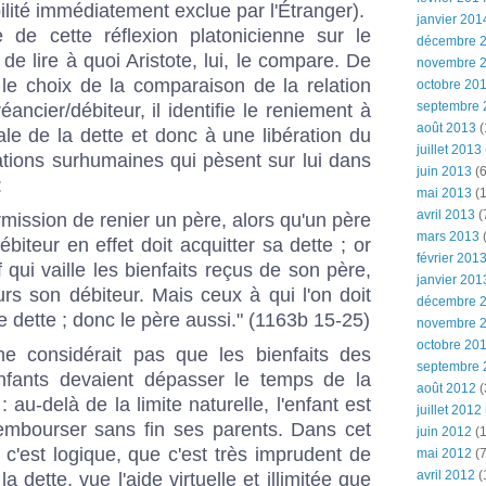
lité immédiatement exclue par l'Étranger).
janvier 201
 de cette réflexion platonicienne sur le
décembre 
de lire à quoi Aristote, lui, le compare. De
novembre 
le choix de la comparaison de la relation
octobre 20
septembre 
réancier/débiteur, il identifie le reniement à
août 2013
(
le de la dette et donc à une libération du
juillet 2013
gations surhumaines qui pèsent sur lui dans
juin 2013
(6
:
mai 2013
(1
avril 2013
(
permission de renier un père, alors qu'un père
mars 2013
(
ébiteur en effet doit acquitter sa dette ; or
février 201
if qui vaille les bienfaits reçus de son père,
janvier 201
ours son débiteur. Mais ceux à qui l'on doit
décembre 
e dette ; donc le père aussi." (1163b 15-25)
novembre 
octobre 20
ne considérait pas que les bienfaits des
septembre 
nfants devaient dépasser le temps de la
août 2012
(
au-delà de la limite naturelle, l'enfant est
juillet 2012
rembourser sans fin ses parents. Dans cet
juin 2012
(1
, c'est logique, que c'est très imprudent de
mai 2012
(7
avril 2012
(
a dette, vue l'aide virtuelle et illimitée que