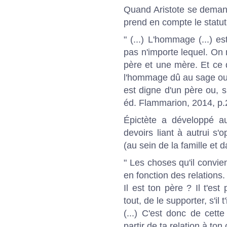
Quand Aristote se demand
prend en compte le statut
" (...) L'hommage (...) 
pas n'importe lequel. On
père et une mère. Et
ce 
l'hommage dû au sage ou c
est digne d'un père ou, s
éd. Flammarion, 2014, p
Épictète a développé au
devoirs liant à autrui s'o
(au sein de la famille et da
" Les choses qu'il convie
en fonction des relations.
Il est ton père ? Il t'est
tout, de le supporter, s'il t
(...) C'est donc de cett
partir de ta relation à ton