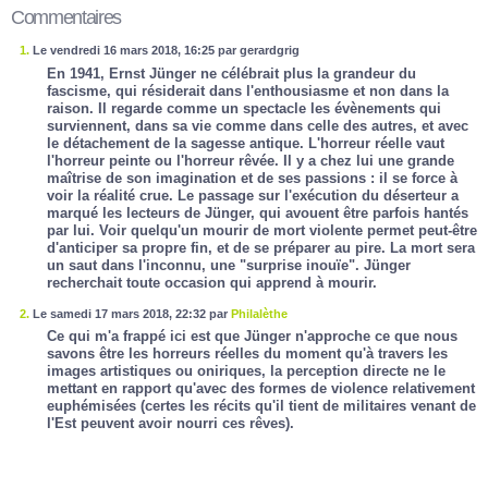
Commentaires
1.
Le vendredi 16 mars 2018, 16:25 par gerardgrig
En 1941, Ernst Jünger ne célébrait plus la grandeur du
fascisme, qui résiderait dans l'enthousiasme et non dans la
raison. Il regarde comme un spectacle les évènements qui
surviennent, dans sa vie comme dans celle des autres, et avec
le détachement de la sagesse antique. L'horreur réelle vaut
l'horreur peinte ou l'horreur rêvée. Il y a chez lui une grande
maîtrise de son imagination et de ses passions : il se force à
voir la réalité crue. Le passage sur l'exécution du déserteur a
marqué les lecteurs de Jünger, qui avouent être parfois hantés
par lui. Voir quelqu'un mourir de mort violente permet peut-être
d'anticiper sa propre fin, et de se préparer au pire. La mort sera
un saut dans l'inconnu, une "surprise inouïe". Jünger
recherchait toute occasion qui apprend à mourir.
2.
Le samedi 17 mars 2018, 22:32 par
Philalèthe
Ce qui m'a frappé ici est que Jünger n'approche ce que nous
savons être les horreurs réelles du moment qu'à travers les
images artistiques ou oniriques, la perception directe ne le
mettant en rapport qu'avec des formes de violence relativement
euphémisées (certes les récits qu'il tient de militaires venant de
l'Est peuvent avoir nourri ces rêves).