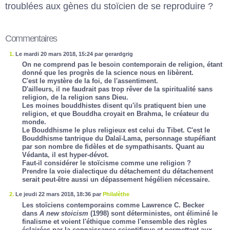
troublées aux gènes du stoïcien de se reproduire ?
Commentaires
1.
Le mardi 20 mars 2018, 15:24 par gerardgrig
On ne comprend pas le besoin contemporain de religion, étant
donné que les progrès de la science nous en libèrent.
C'est le mystère de la foi, de l'assentiment.
D'ailleurs, il ne faudrait pas trop rêver de la spiritualité sans
religion, de la religion sans Dieu.
Les moines bouddhistes disent qu'ils pratiquent bien une
religion, et que Bouddha croyait en Brahma, le créateur du
monde.
Le Bouddhisme le plus religieux est celui du Tibet. C'est le
Bouddhisme tantrique du Dalaï-Lama, personnage stupéfiant
par son nombre de fidèles et de sympathisants. Quant au
Védanta, il est hyper-dévot.
Faut-il considérer le stoïcisme comme une religion ?
Prendre la voie dialectique du détachement du détachement
serait peut-être aussi un dépassement hégélien nécessaire.
2.
Le jeudi 22 mars 2018, 18:36 par
Philalèthe
Les stoïciens contemporains comme Lawrence C. Becker
dans
A new stoicism
(1998) sont déterministes, ont éliminé le
finalisme et voient l'éthique comme l'ensemble des règles
éclairées par la connaissance scientifique et permettant aux