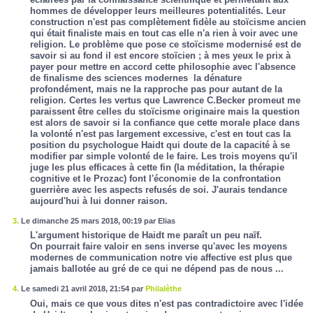
hommes de développer leurs meilleures potentialités. Leur
construction n'est pas complètement fidèle au stoïcisme ancien
qui était finaliste mais en tout cas elle n'a rien à voir avec une
religion. Le problème que pose ce stoïcisme modernisé est de
savoir si au fond il est encore stoïcien ; à mes yeux le prix à
payer pour mettre en accord cette philosophie avec l'absence
de finalisme des sciences modernes la dénature
profondément, mais ne la rapproche pas pour autant de la
religion. Certes les vertus que Lawrence C.Becker promeut me
paraissent être celles du stoïcisme originaire mais la question
est alors de savoir si la confiance que cette morale place dans
la volonté n'est pas largement excessive, c'est en tout cas la
position du psychologue Haidt qui doute de la capacité à se
modifier par simple volonté de le faire. Les trois moyens qu'il
juge les plus efficaces à cette fin (la méditation, la thérapie
cognitive et le Prozac) font l'économie de la confrontation
guerrière avec les aspects refusés de soi. J'aurais tendance
aujourd'hui à lui donner raison.
3.
Le dimanche 25 mars 2018, 00:19 par Elias
L'argument historique de Haidt me paraît un peu naïf.
On pourrait faire valoir en sens inverse qu'avec les moyens
modernes de communication notre vie affective est plus que
jamais ballotée au gré de ce qui ne dépend pas de nous ...
4.
Le samedi 21 avril 2018, 21:54 par
Philalèthe
Oui, mais ce que vous dites n'est pas contradictoire avec l'idée