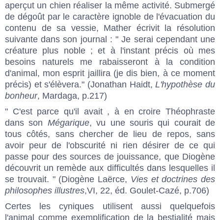
aperçut un chien réaliser la même activité. Submergé
de dégoût par le caractère ignoble de l'évacuation du
contenu de sa vessie, Mather écrivit la résolution
suivante dans son journal : " Je serai cependant une
créature plus noble ; et à l'instant précis où mes
besoins naturels me rabaisseront à la condition
d'animal, mon esprit jaillira (je dis bien, à ce moment
précis) et s'élèvera." (Jonathan Haidt,
L'hypothèse du
bonheur
, Mardaga, p.217)
" C'est parce qu'il avait , à en croire Théophraste
dans son
Mégarique
, vu une souris qui courait de
tous côtés, sans chercher de lieu de repos, sans
avoir peur de l'obscurité ni rien désirer de ce qui
passe pour des sources de jouissance, que Diogène
découvrit un remède aux difficultés dans lesquelles il
se trouvait. " (Diogène Laërce,
Vies et doctrines des
philosophes illustres
,VI, 22, éd. Goulet-Cazé, p.706)
Certes les cyniques utilisent aussi quelquefois
l'animal comme exemplification de la bestialité mais