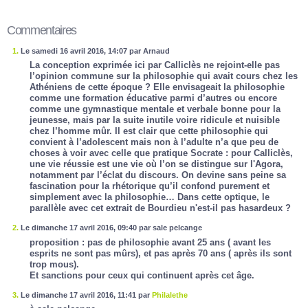
Commentaires
1.
Le samedi 16 avril 2016, 14:07 par Arnaud
La conception exprimée ici par Calliclès ne rejoint-elle pas
l’opinion commune sur la philosophie qui avait cours chez les
Athéniens de cette époque ? Elle envisageait la philosophie
comme une formation éducative parmi d’autres ou encore
comme une gymnastique mentale et verbale bonne pour la
jeunesse, mais par la suite inutile voire ridicule et nuisible
chez l’homme mûr. Il est clair que cette philosophie qui
convient à l’adolescent mais non à l’adulte n’a que peu de
choses à voir avec celle que pratique Socrate : pour Calliclès,
une vie réussie est une vie où l’on se distingue sur l'Agora,
notamment par l’éclat du discours. On devine sans peine sa
fascination pour la rhétorique qu’il confond purement et
simplement avec la philosophie… Dans cette optique, le
parallèle avec cet extrait de Bourdieu n'est-il pas hasardeux ?
2.
Le dimanche 17 avril 2016, 09:40 par sale pelcange
proposition : pas de philosophie avant 25 ans ( avant les
esprits ne sont pas mûrs), et pas après 70 ans ( après ils sont
trop mous).
Et sanctions pour ceux qui continuent après cet âge.
3.
Le dimanche 17 avril 2016, 11:41 par
Philalethe