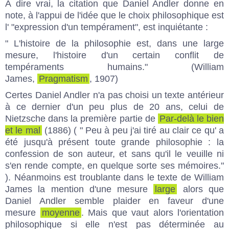
À dire vrai, la citation que Daniel Andler donne en
note, à l'appui de l'idée que le choix philosophique est
l' "expression d'un tempérament", est inquiétante :
" L'histoire de la philosophie est, dans une large
mesure, l'histoire d'un certain conflit de
tempéraments humains." (William
James,
Pragmatism
, 1907)
Certes Daniel Andler n'a pas choisi un texte antérieur
à ce dernier d'un peu plus de 20 ans, celui de
Nietzsche dans la première partie de
Par-delà le bien
et le mal
(1886) ( " Peu à peu j'ai tiré au clair ce qu' a
été jusqu'à présent toute grande philosophie : la
confession de son auteur, et sans qu'il le veuille ni
s'en rende compte, en quelque sorte ses mémoires."
). Néanmoins est troublante dans le texte de William
James la mention d'une mesure
large
alors que
Daniel Andler semble plaider en faveur d'une
mesure
moyenne
. Mais que vaut alors l'orientation
philosophique si elle n'est pas déterminée au