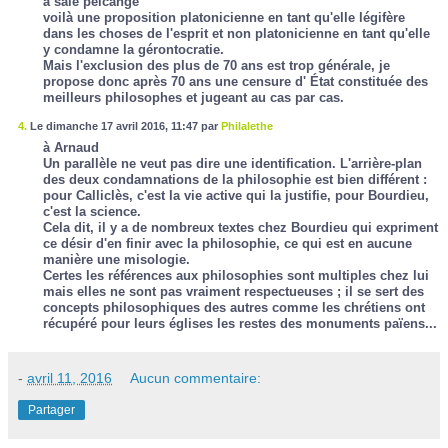
à sale pelcange
voilà une proposition platonicienne en tant qu'elle légifère
dans les choses de l'esprit et non platonicienne en tant qu'elle
y condamne la gérontocratie.
Mais l'exclusion des plus de 70 ans est trop générale, je
propose donc après 70 ans une censure d' État constituée des
meilleurs philosophes et jugeant au cas par cas.
4.
Le dimanche 17 avril 2016, 11:47 par
Philalethe
à Arnaud
Un parallèle ne veut pas dire une identification. L'arrière-plan
des deux condamnations de la philosophie est bien différent :
pour Calliclès, c'est la vie active qui la justifie, pour Bourdieu,
c'est la science.
Cela dit, il y a de nombreux textes chez Bourdieu qui expriment
ce désir d'en finir avec la philosophie, ce qui est en aucune
manière une misologie.
Certes les références aux philosophies sont multiples chez lui
mais elles ne sont pas vraiment respectueuses ; il se sert des
concepts philosophiques des autres comme les chrétiens ont
récupéré pour leurs églises les restes des monuments païens...
-
avril 11, 2016
Aucun commentaire:
Partager