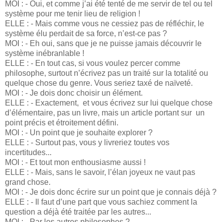
MOI : - Oui, et comme j’ai été tenté de me servir de tel ou tel
système pour me tenir lieu de religion !
ELLE : - Mais comme vous ne cessiez pas de réfléchir, le
système élu perdait de sa force, n’est-ce pas ?
MOI : - Eh oui, sans que je ne puisse jamais découvrir le
système inébranlable !
ELLE : - En tout cas, si vous voulez percer comme
philosophe, surtout n’écrivez pas un traité sur la totalité ou
quelque chose du genre. Vous seriez taxé de naïveté.
MOI : - Je dois donc choisir un élément.
ELLE : - Exactement, et vous écrivez sur lui quelque chose
d’élémentaire, pas un livre, mais un article portant sur un
point précis et étroitement défini.
MOI : - Un point que je souhaite explorer ?
ELLE : - Surtout pas, vous y livreriez toutes vos
incertitudes...
MOI : - Et tout mon enthousiasme aussi !
ELLE : - Mais, sans le savoir, l’élan joyeux ne vaut pas
grand chose.
MOI : - Je dois donc écrire sur un point que je connais déjà ?
ELLE : - Il faut d’une part que vous sachiez comment la
question a déjà été traitée par les autres...
MOI : - Par les autres philosophes ?