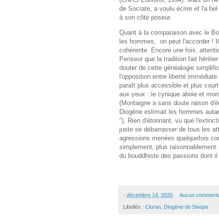
de Socrate, a voulu écrire et l'a be
à son côté poseur.
Quant à la comparaison avec le Bou
les hommes, on peut l'accorder ! Il
cohérente. Encore une fois, attent
Penseur que la tradition fait hériti
douter de cette généalogie simplifi
l'opposition entre liberté immédiate 
paraît plus accessible et plus court
aux yeux : le cynique aboie et mord.
(Montaigne a sans doute raison d'éc
Diogène estimait les hommes autan
"). Rien d'étonnant, vu que l'extinc
juste se débarrasser de tous les att
agressions menées quelquefois contr
simplement, plus raisonnablement.
du bouddhiste des passions dont il 
-
décembre 14, 2020
Aucun commenta
Libellés :
Cioran
,
Diogène de Sinope