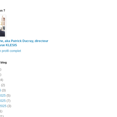
us ?
the, aka Patrick Ducray, directeur
evue KLESIS
 profil complet
 blog
)
)
4)
6
(2)
6
(3)
2025
(5)
2025
(7)
2025
(3)
1)
(1)