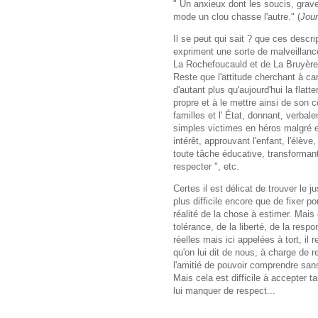
" Un anxieux dont les soucis, grave
mode un clou chasse l'autre." (
Jour
Il se peut qui sait ? que ces descri
expriment une sorte de malveillance
La Rochefoucauld et de La Bruyère 
Reste que l'attitude cherchant à car
d'autant plus qu'aujourd'hui la flat
propre et à le mettre ainsi de son c
familles et l' État, donnant, verba
simples victimes en héros malgré e
intérêt, approuvant l'enfant, l'élève
toute tâche éducative, transformant
respecter ", etc.
Certes il est délicat de trouver le j
plus difficile encore que de fixer pou
réalité de la chose à estimer. Mais
tolérance, de la liberté, de la resp
réelles mais ici appelées à tort, il 
qu'on lui dit de nous, à charge de r
l'amitié de pouvoir comprendre sans
Mais cela est difficile à accepter tan
lui manquer de respect...