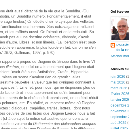
ène était aussi détaché de la vie que le Bouddha. (Ou
Qui êtes-vo
abotin, un Bouddha numéro. Fondamentalement, il était
e sage hindou.) On décèle chez le cynique des velléités
nt l'amélioration des hommes. Ses extravagances n'étaient
en, et les raffinés aussi. On l'aimait et on le redoutait. Sa
'avoir pas eu une doctrine cohérente, élaborée, d'avoir
n d'autre. Libres, et non libérés. (La libération n'est peut-
Philalè
subtile en apparence, la plus lourde en fait, car on ne s'en
de la r
57-1972
, Gallimard, 1997, p. 870)
Afficher mon
 rapporte à propos de Diogène de Sinope dans le livre VI
es illustres
, en effet on a le sentiment que Diogène était
Archives du
nt l'avoir été aussi Antisthène, Cratès, Hipparchia.
juin 2026
(1
 mises en scène n'avaient rien de gratuit : elles
urestime peut-être la valeur que les cyniques donnaient à
mai 2026
(2
vagances ". En effet, pour nous, qui ne disposons plus de
mars 2026
(
de l'autorité et nous apprennent ce qu'ils tenaient pour
février 202
tes sacrés de la chrétienté disparaissant, on en était réduit
janvier 202
es peintures, etc. En réalité, au moment même où Diogène
décembre 
extes : dialogues, tragédies, traités, lettres, dont nous
novembre 
 des oeuvres de ces listes que Diogène Laërce nous a fait
septembre 
ort (cf à ce sujet la notice exhaustive que lui consacre
août 2025
(
 deuxième volume du
Dictionnaire des philosophes antiques
juillet 2025
doute pas du fait que Diogène de Sinope, à la différence