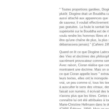
" Toutes proportions gardées, Diog
plutôt: Diogène était un Bouddha c
aussi attaché aux apparences que l
de sauveur, il voulait effectiveme
pas gratuites. La foule le sentait bi
supériorité sur le Bouddha est de n
voulu rendre les hommes libres et rie
être qu'une chaîne de plus, la plus 
débarrassera jamais)." (
Cahiers 19
Quand on lit ce que Diogène Laërce
des
Vies et doctrines des philosoph
sacrément provocateur comme semble
Avec raison, Cioran réalise que ces
montraient une doctrine. Mais on s
ce que Cioran appelle leurs " extra
leurs textes, elles ont le monopole 
vrai, un peu comme si, tous les tex
à ausculter le sens des vitraux, d
faisait son numéro, il écrivait des t
n'avons plus que les titres. Certes
connaître lui ont été attribuées à t
Marie-Christine Hellmann dans le
(CNRS Éditions, 1994). Mais on ne 