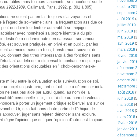
novembre 
s ou futiles mais toujours lancinants, se succèdent sur le
octobre 20
nal 1922-1989
, Gallimard, Paris, 1992, p. 801 à 805)
septembre 
ptions ne soient pas en fait toujours clairvoyantes et
août 2019
(
 à l'égard de soi-même : ainsi la fréquentation assidue de
juillet 2019
peut conduire leur lecteur admiratif à se méjuger.
juin 2019
(3
actériser avec honnêteté sa propre identité a du prix,
mai 2019
(3
terie destinée à endormir autrui en caressant son amour-
avril 2019
(
ôté, est souvent pratiquée, en privé et en public, par les
mars 2019
(
lement au moins, raison à tous, transformant souvent de
ux, donnant des titres intéressants à des fonctions sans
février 201
, l'étudiant au-delà de l'indispensable confiance requise par
janvier 201
 des orientations discutables en " choix-personnels-à-
décembre 
novembre 
octobre 20
uste milieu entre la dévaluation et la surévaluation de soi,
septembre 
r un objet un juste prix, tant est difficile à déterminer ici la
 on ne sera pas aidé par autrui quand, au nom de la
août 2018
(
onsabilité personnelle etc., c'est-à-dire au nom de valeurs
juin 2018
(5
renoncera à porter un jugement critique et bienveillant sur ce
mai 2018
(4
evanche. Or, cela fait sans doute partie de l'éthique de
avril 2018
(
 approuver, juger sans rejeter, dénoncer sans exclure.
mars 2018
(
t règne l'opinion que critiquer l'opinion d'autrui est toujours
février 201
janvier 201
décembre 