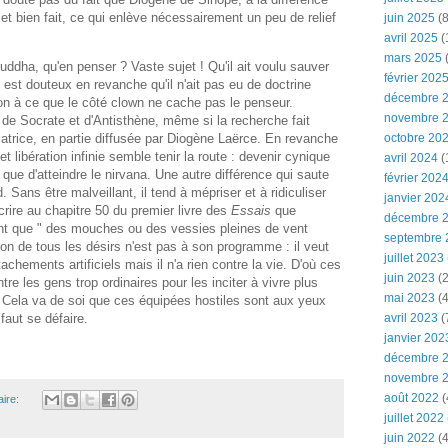
l et bien fait, ce qui enlève nécessairement un peu de relief
juin 2025
(8
avril 2025
(
mars 2025
(
ddha, qu'en penser ? Vaste sujet ! Qu'il ait voulu sauver
février 202
 est douteux en revanche qu'il n'ait pas eu de doctrine
décembre 
ion à ce que le côté clown ne cache pas le penseur.
novembre 
er de Socrate et d'Antisthène, même si la recherche fait
octobre 20
catrice, en partie diffusée par Diogène Laërce. En revanche
et libération infinie semble tenir la route : devenir cynique
avril 2024
(
 que d'atteindre le nirvana. Une autre différence qui saute
février 202
 Sans être malveillant, il tend à mépriser et à ridiculiser
janvier 202
rire au chapitre 50 du premier livre des
Essais
que
décembre 
t que " des mouches ou des vessies pleines de vent
septembre 
tion de tous les désirs n'est pas à son programme : il veut
juillet 2023
achements artificiels mais il n'a rien contre la vie. D'où ces
juin 2023
(2
e les gens trop ordinaires pour les inciter à vivre plus
mai 2023
(4
 Cela va de soi que ces équipées hostiles sont aux yeux
avril 2023
(
faut se défaire.
janvier 202
décembre 
novembre 
août 2022
(
ire:
juillet 2022
juin 2022
(4