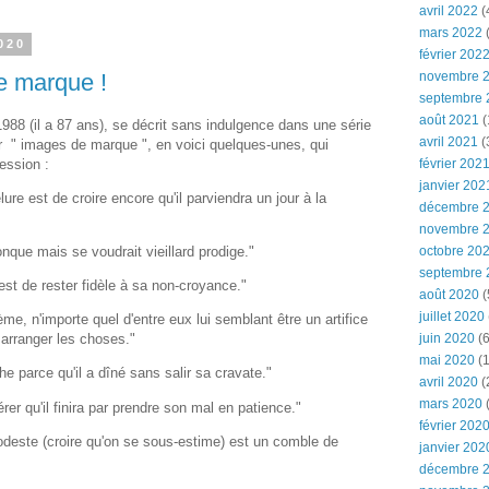
avril 2022
(
mars 2022
(
020
février 202
novembre 
e marque !
septembre 
août 2021
(
 1988 (il a 87 ans), se décrit sans indulgence dans une série
avril 2021
(
r " images de marque ", en voici quelques-unes, qui
ession :
février 202
janvier 202
lure est de croire encore qu'il parviendra un jour à la
décembre 
novembre 
onque mais se voudrait vieillard prodige."
octobre 20
septembre 
est de rester fidèle à sa non-croyance."
août 2020
(
juillet 2020
me, n'importe quel d'entre eux lui semblant être un artifice
juin 2020
(6
arranger les choses."
mai 2020
(1
e parce qu'il a dîné sans salir sa cravate."
avril 2020
(
mars 2020
er qu'il finira par prendre son mal en patience."
février 202
modeste (croire qu'on se sous-estime) est un comble de
janvier 202
décembre 