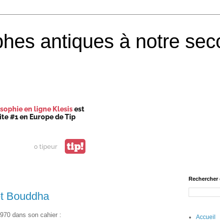
phes antiques à notre sec
sophie en ligne Klesis
est
site #1 en Europe de Tip
tip!
0 tipeur
Rechercher 
et Bouddha
970 dans son cahier :
Accueil