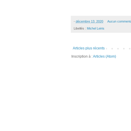
-
décembre 13, 2020
Aucun commenta
Libellés :
Michel Leiris
Articles plus récents
Inscription à :
Articles (Atom)