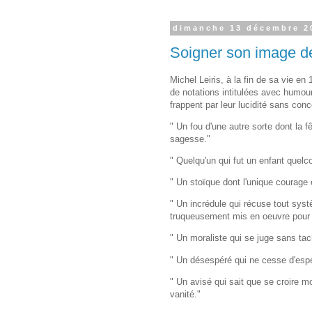
dimanche 13 décembre 2
Soigner son image d
Michel Leiris, à la fin de sa vie en
de notations intitulées avec humou
frappent par leur lucidité sans conc
" Un fou d'une autre sorte dont la fê
sagesse."
" Quelqu'un qui fut un enfant quelc
" Un stoïque dont l'unique courage 
" Un incrédule qui récuse tout systè
truqueusement mis en oeuvre pour 
" Un moraliste qui se juge sans tach
" Un désespéré qui ne cesse d'espér
" Un avisé qui sait que se croire 
vanité."