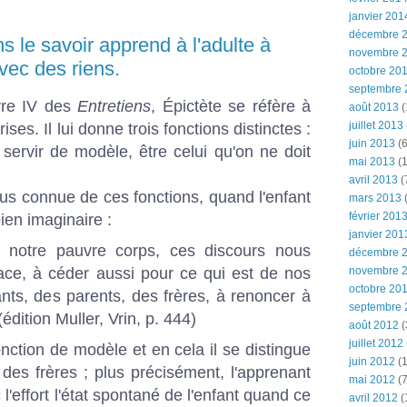
janvier 201
décembre 
ns le savoir apprend à l'adulte à
novembre 
vec des riens.
octobre 20
septembre 
vre IV des
Entretiens
, Épictète se réfère à
août 2013
(
juillet 2013
ises. Il lui donne trois fonctions distinctes :
juin 2013
(6
 servir de modèle, être celui qu'on ne doit
mai 2013
(1
avril 2013
(
us connue de ces fonctions, quand l'enfant
mars 2013
(
février 201
ien imaginaire :
janvier 201
 notre pauvre corps, ces discours nous
décembre 
ace, à céder aussi pour ce qui est de nos
novembre 
octobre 20
fants, des parents, des frères, à renoncer à
septembre 
édition Muller, Vrin, p. 444)
août 2012
(
juillet 2012
onction de modèle et en cela il se distingue
juin 2012
(1
 des frères ; plus précisément, l'apprenant
mai 2012
(7
 l'effort l'état spontané de l'enfant quand ce
avril 2012
(