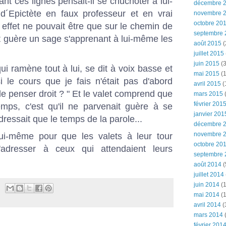
nt ces lignes pensait-il se chuchoter à lui-
décembre 
d´Epictète en faux professeur et en vrai
novembre 
octobre 20
effet ne pouvait être que sur le chemin de
septembre 
it guère un sage s'apprenant à lui-même les
août 2015
(
juillet 2015
juin 2015
(3
qui ramène tout à lui, se dit à voix basse et
mai 2015
(1
 le cours que je fais n'était pas d'abord
avril 2015
(
e penser droit ? " Et le valet comprend que
mars 2015
(
février 201
temps, c'est qu'il ne parvenait guère à se
janvier 201
ressait que le temps de la parole...
décembre 
novembre 
ui-même pour que les valets à leur tour
octobre 20
adresser à ceux qui attendaient leurs
septembre 
août 2014
(
juillet 2014
juin 2014
(1
mai 2014
(1
avril 2014
(
mars 2014
février 201