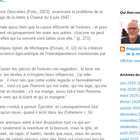
tion Descartes
(Folio, 2023), examinant le problème de la
Qui êtes-vo
e de la lettre à Chanut du 6 juin 1647 :
inale aussi bien que la cause efficiente de l'univers ; et pour
ervent réciproquement les unes aux autres, chacune se peut
lles qui lui servent sont faites pour elle." (p. 271)
elques lignes de Montaigne (
Essais
, II, 12) où la créature
Philalè
onscience égocentrique de l'interdépendance mentionnée par
de la r
Afficher mon
Toutes les pièces de l'univers me regardent ; la terre me
, les étoiles à m'inspirer leurs influences ; j'ai telle
Archives du
 ; il n'est rien que cette voûte regarde si favorablement
juin 2026
(1
re ; n'est-ce pas l'homme qui me traite, qui me loge, qui me
mai 2026
(2
semer et moudre ; s'il me mange, aussi fait-il bien l'homme
mars 2026
(
s vers qui le tuent et qui le mangent."
février 202
exte conduit à penser Épictète, et conséquemment tout
janvier 202
f qu'un oison, quand il écrit dans les
Entretiens
I, 16 :
décembre 
novembre 
s animaux aient à leur disposition tout ce qui est
septembre 
 seulement la nourriture et la boisson, mais le gîte, et
août 2025
(
ures, de tapis, d' habits, tandis que nous, nous en avons
réer de pareils besoins chez des êtres qui n'ont pas leur fin
juillet 2025