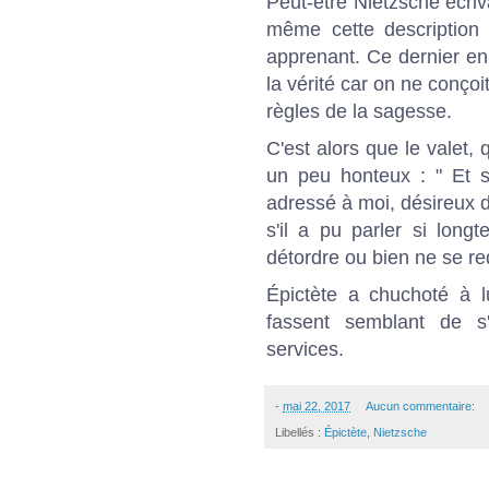
Peut-être Nietzsche écriva
même cette description 
apprenant. Ce dernier en 
la vérité car on ne conço
règles de la sagesse.
C'est alors que le valet, 
un peu honteux : " Et si
adressé à moi, désireux d
s'il a pu parler si long
détordre ou bien ne se red
Épictète a chuchoté à l
fassent semblant de s'
services.
-
mai 22, 2017
Aucun commentaire:
Libellés :
Épictète
,
Nietzsche