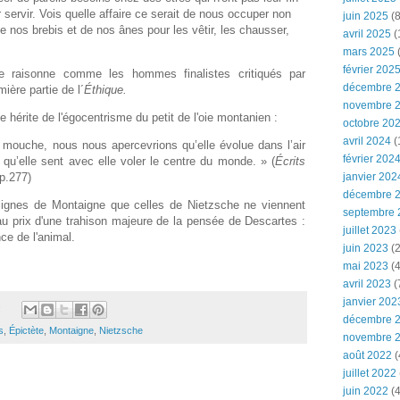
ervir. Vois quelle affaire ce serait de nous occuper non
juin 2025
(8
os brebis et de nos ânes pour les vêtir, les chausser,
avril 2025
(
mars 2025
(
février 202
e raisonne comme les hommes finalistes critiqués par
décembre 
ière partie de l´
Éthique.
novembre 
hérite de l'égocentrisme du petit de l'oie montanien :
octobre 20
avril 2024
(
mouche, nous nous apercevrions qu’elle évolue dans l’air
février 202
u’elle sent avec elle voler le centre du monde. » (
Écrits
janvier 202
p.277)
décembre 
 lignes de Montaigne que celles de Nietzsche ne viennent
septembre 
u'au prix d'une trahison majeure de la pensée de Descartes :
juillet 2023
ce de l'animal.
juin 2023
(2
mai 2023
(4
avril 2023
(
janvier 202
:
décembre 
s
,
Épictète
,
Montaigne
,
Nietzsche
novembre 
août 2022
(
juillet 2022
juin 2022
(4