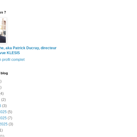
us ?
the, aka Patrick Ducray, directeur
evue KLESIS
 profil complet
 blog
)
)
4)
6
(2)
6
(3)
2025
(5)
2025
(7)
2025
(3)
1)
(1)