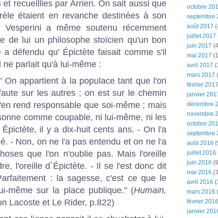
et recueillies par Arrien. On sait aussi que
octobre 20
èle étaient en revanche destinées à son
septembre 
e Vesperini a même soutenu récemment
août 2017
(
juillet 2017
ire de lui un philosophe stoïcien qu'un bon
juin 2017
(4
e a défendu qu' Épictète faisait comme s'il
mai 2017
(1
il ne parlait qu'à lui-même :
avril 2017
(
mars 2017
(
 On appartient à la populace tant que l'on
février 201
 faute sur les autres ; on est sur le chemin
janvier 201
 n'en rend responsable que soi-même ; mais
décembre 
novembre 
sonne comme coupable, ni lui-même, ni les
octobre 20
 Épictète, il y a dix-huit cents ans. - On l'a
septembre 
é. - Non, on ne l'a pas entendu et on ne l'a
août 2016
(
hoses que l'on n'oublie pas. Mais l'oreille
juillet 2016
juin 2016
(9
e, l'oreille d´Épictète. - Il se l'est donc dit
mai 2016
(3
Parfaitement : la sagesse, c'est ce que le
avril 2016
(
lui-même sur la place publique." (
Humain,
mars 2016
(
tion Lacoste et Le Rider, p.822)
février 201
janvier 201