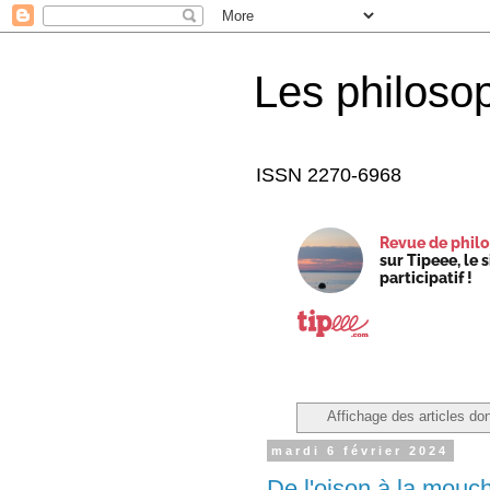
Les philoso
ISSN 2270-6968
Revue de philo
sur Tipeee, le 
participatif !
Affichage des articles don
mardi 6 février 2024
De l'oison à la mouc