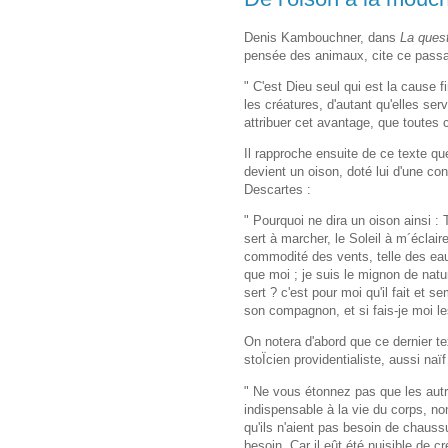
Denis Kambouchner, dans
La ques
pensée des animaux, cite ce passag
" C'est Dieu seul qui est la cause f
les créatures, d'autant qu'elles s
attribuer cet avantage, que toutes ce
Il rapproche ensuite de ce texte qu
devient un oison, doté lui d'une c
Descartes :
" Pourquoi ne dira un oison ainsi : 
sert à marcher, le Soleil à m´éclairer
commodité des vents, telle des eaux
que moi ; je suis le mignon de natu
sert ? c'est pour moi qu'il fait et 
son compagnon, et si fais-je moi le
On notera d'abord que ce dernier t
stoÏcien providentialiste, aussi naï
" Ne vous étonnez pas que les autre
indispensable à la vie du corps, non
qu'ils n'aient pas besoin de chauss
besoin. Car il eût été nuisible de c