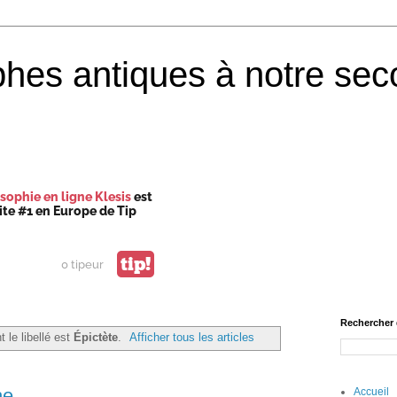
phes antiques à notre sec
sophie en ligne Klesis
est
site #1 en Europe de Tip
tip!
0 tipeur
Rechercher 
t le libellé est
Épictète
.
Afficher tous les articles
he.
Accueil