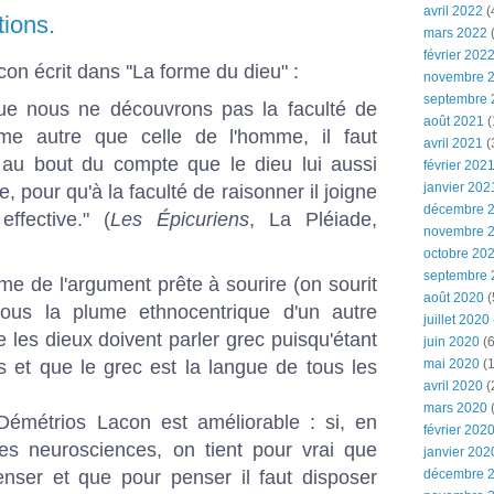
avril 2022
(
tions.
mars 2022
(
février 202
on écrit dans ''La forme du dieu" :
novembre 
septembre 
que nous ne découvrons pas la faculté de
août 2021
(
me autre que celle de l'homme, il faut
avril 2021
(
au bout du compte que le dieu lui aussi
février 202
janvier 202
 pour qu'à la faculté de raisonner il joigne
décembre 
effective." (
Les Épicuriens
, La Pléiade,
novembre 
octobre 20
septembre 
e de l'argument prête à sourire (on sourit
août 2020
(
sous la plume ethnocentrique d'un autre
juillet 2020
 les dieux doivent parler grec puisqu'étant
juin 2020
(6
els et que le grec est la langue de tous les
mai 2020
(1
avril 2020
(
mars 2020
 Démétrios Lacon est améliorable : si, en
février 202
 les neurosciences, on tient pour vrai que
janvier 202
penser et que pour penser il faut disposer
décembre 