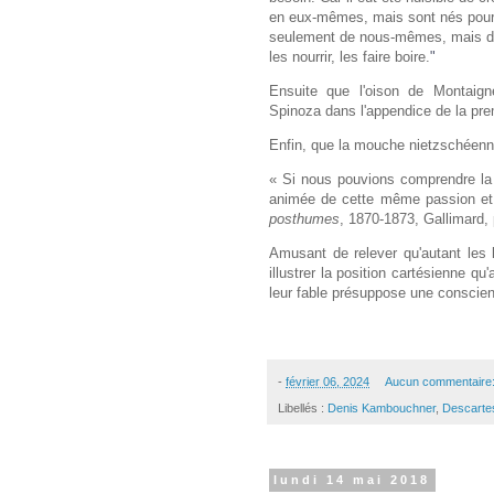
en eux-mêmes, mais sont nés pour s
seulement de nous-mêmes, mais de n
les nourrir, les faire boire.
"
Ensuite que l'oison de Montaign
Spinoza dans l'appendice de la prem
Enfin, que la mouche nietzschéenne 
« Si nous pouvions comprendre la 
animée de cette même passion et q
posthumes
, 1870-1873, Gallimard, 
Amusant de relever qu'autant les
illustrer la position cartésienne q
leur fable présuppose une conscien
-
février 06, 2024
Aucun commentaire
Libellés :
Denis Kambouchner
,
Descarte
lundi 14 mai 2018