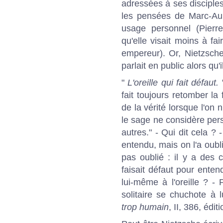
adressées à ses disciples 
les pensées de Marc-Aur
usage personnel (
Pierr
qu'elle visait moins à fa
empereur
). Or, Nietzsch
parlait en public alors qu'
"
L'oreille qui fait défaut.
"
fait toujours retomber la
de la vérité lorsque l'on
le sage ne considère per
autres." - Qui dit cela ? -
entendu, mais on l'a oubli
pas oublié : il y a des c
faisait défaut pour entendr
lui-même à l'oreille ? - 
solitaire se chuchote à 
trop humain
, II, 386, édi