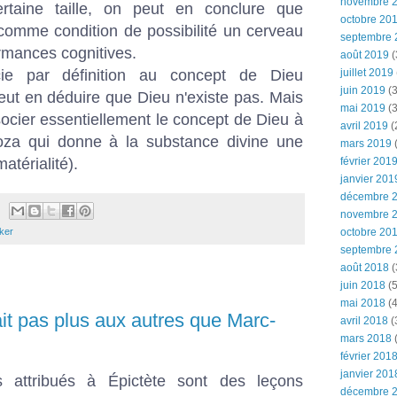
novembre 
rtaine taille, on peut en conclure que
octobre 20
comme condition de possibilité un cerveau
septembre 
rmances cognitives.
août 2019
(
ie par définition au concept de Dieu
juillet 2019
juin 2019
(3
 peut en déduire que Dieu n'existe pas. Mais
mai 2019
(3
ocier essentiellement le concept de Dieu à
avril 2019
(
inoza qui donne à la substance divine une
mars 2019
(
matérialité).
février 201
janvier 201
décembre 
novembre 
ker
octobre 20
septembre 
août 2018
(
juin 2018
(5
mai 2018
(4
ait pas plus aux autres que Marc-
avril 2018
(
mars 2018
(
février 201
janvier 201
 attribués à Épictète sont des leçons
décembre 