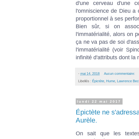
d'une cerveau d'une ce
l'omniscience de Dieu a 
proportionnel à ses perfo
Bien sûr, si on assoc
l'immatérialité, alors on
ça ne va pas de soi d'ass
l'immatérialité (voir Sp
infinité d'attributs dont la 
-
mai 14, 2018
Aucun commentaire:
Libellés :
Épictète
,
Hume
,
Lawrence Bec
lundi 22 mai 2017
Épictète ne s'adress
Aurèle.
On sait que les textes