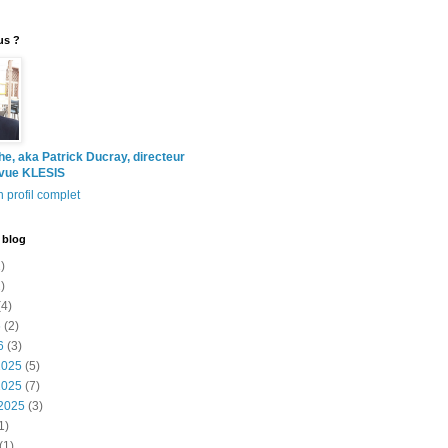
us ?
the, aka Patrick Ducray, directeur
evue KLESIS
 profil complet
 blog
)
)
4)
6
(2)
6
(3)
2025
(5)
2025
(7)
2025
(3)
1)
(1)