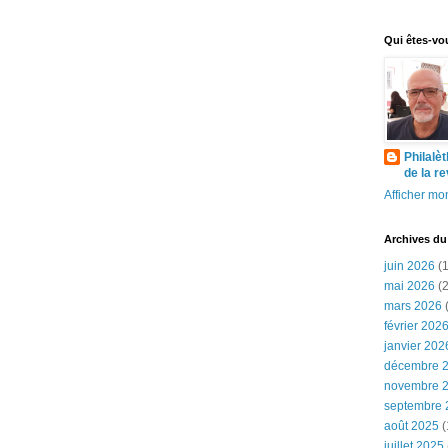
Qui êtes-vo
Philalè
de la r
Afficher mon
Archives du
juin 2026
(1
mai 2026
(2
mars 2026
(
février 202
janvier 202
décembre 
novembre 
septembre 
août 2025
(
juillet 2025