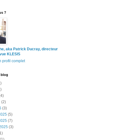
us ?
the, aka Patrick Ducray, directeur
evue KLESIS
 profil complet
 blog
)
)
4)
6
(2)
6
(3)
2025
(5)
2025
(7)
2025
(3)
1)
(1)