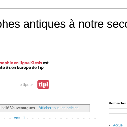
phes antiques à notre sec
sophie en ligne Klesis
est
site #1 en Europe de Tip
tip!
0 tipeur
Rechercher 
libellé
Vauvenargues
.
Afficher tous les articles
Accueil
Accueil