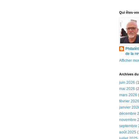
Qui êtes-vo
Philalè
de la r
Afficher mon
Archives du
juin 2026
(1
mai 2026
(2
mars 2026
(
février 202
janvier 202
décembre 
novembre 
septembre 
août 2025
(
juillet 2025