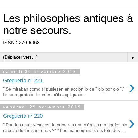
Les philosophes antiques à
notre secours.
ISSN 2270-6968
▼
samedi 30 novembre 2019
›
Greguería n° 221
" Se miraban como si pusiesen en acción lo de " ojo por ojo "." "
Ils se regardaient comme s'ils appliquaie...
vendredi 29 novembre 2019
›
Greguería n° 220
" Pueden estar vestidos de primera comunión los maniquíes sin
cabeza de las sastrerías ?" " Les mannequins sans tête des ...