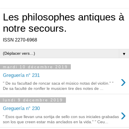
Les philosophes antiques à
notre secours.
ISSN 2270-6968
▼
mardi 10 décembre 2019
›
Greguería n° 231
" De su facultad de roncar saca el músico notas del violón." "
De sa faculté de ronfler le musicien tire des notes de ...
lundi 9 décembre 2019
›
Greguería n° 230
" Esos que llevan una sortija de sello con sus iniciales grabadas
son los que creen estar más anclados en la vida." " Ceu...