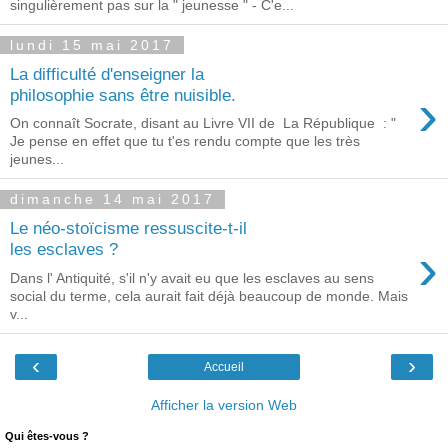
singulièrement pas sur la " jeunesse " - C'e...
lundi 15 mai 2017
La difficulté d'enseigner la
›
philosophie sans être nuisible.
On connaît Socrate, disant au Livre VII de La République : "
Je pense en effet que tu t'es rendu compte que les très
jeunes...
dimanche 14 mai 2017
Le néo-stoïcisme ressuscite-t-il
›
les esclaves ?
Dans l' Antiquité, s'il n'y avait eu que les esclaves au sens
social du terme, cela aurait fait déjà beaucoup de monde. Mais
v...
‹
›
Accueil
Afficher la version Web
Qui êtes-vous ?