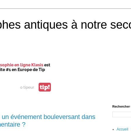
phes antiques à notre sec
sophie en ligne Klesis
est
site #1 en Europe de Tip
tip!
0 tipeur
Rechercher 
r un événement bouleversant dans
mentaire ?
Accueil