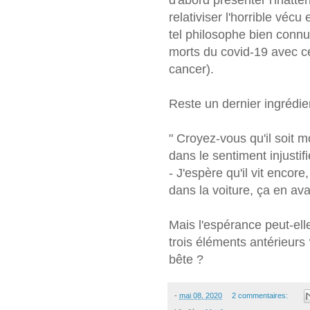
relativiser l'horrible vécu 
tel philosophe bien conn
morts du covid-19 avec ce
cancer).
Reste un dernier ingrédien
" Croyez-vous qu'il soit
dans le sentiment injustif
- J'espère qu'il vit encor
dans la voiture, ça en avait
Mais l'espérance peut-elle
trois éléments antérieurs
bête ?
-
mai 08, 2020
2 commentaires: