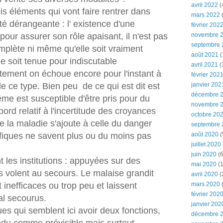
avril 2022
(
is éléments qui vont faire rentrer dans
mars 2022
(
ité dérangeante : l' existence d'une
février 202
our assurer son rôle apaisant, il n'est pas
novembre 
septembre 
omplète ni même qu'elle soit vraiment
août 2021
(
e soit tenue pour indiscutable
avril 2021
(
tement on échoue encore pour l'instant à
février 202
e ce type. Bien peu de ce qui est dit est
janvier 202
décembre 
ême est susceptible d'être pris pour du
novembre 
bord relatif à l'incertitude des croyances
octobre 20
e la maladie s'ajoute à celle du danger
septembre 
ifiques ne savent plus ou du moins pas
août 2020
(
juillet 2020
juin 2020
(6
t les institutions : appuyées sur des
mai 2020
(1
es volent au secours. Le malaise grandit
avril 2020
(
t inefficaces ou trop peu et laissent
mars 2020
février 202
al secourus.
janvier 202
ques qui semblent ici avoir deux fonctions,
décembre 
endu comme prévisible mais surtout