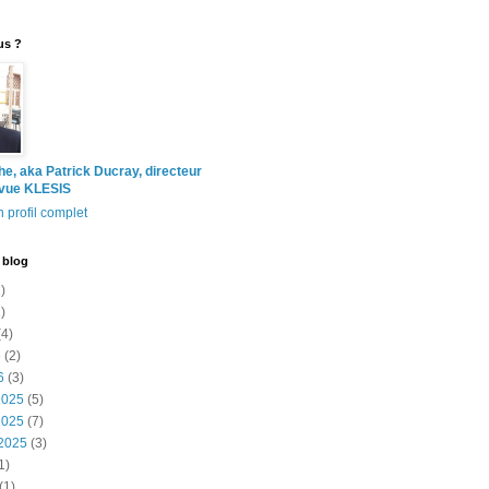
us ?
the, aka Patrick Ducray, directeur
evue KLESIS
 profil complet
 blog
)
)
4)
6
(2)
6
(3)
2025
(5)
2025
(7)
2025
(3)
1)
(1)