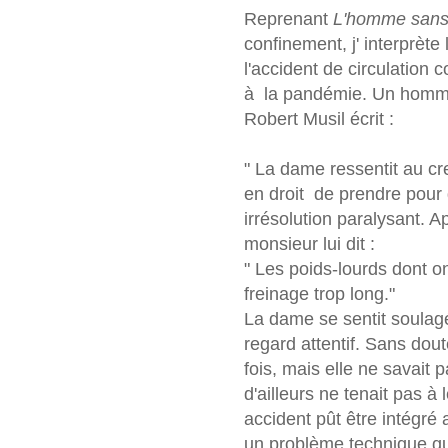
Reprenant
L'homme sans
confinement, j' interprèt
l'accident de circulation
à la pandémie. Un homme 
Robert Musil écrit :
" La dame ressentit au cr
en droit de prendre pour de
irrésolution paralysant. Ap
monsieur lui dit :
" Les poids-lourds dont o
freinage trop long."
La dame se sentit soulagé
regard attentif. Sans dou
fois, mais elle ne savait 
d'ailleurs ne tenait pas à le
accident pût être intégré
un problème technique qui