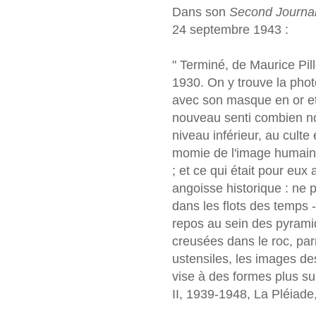
Dans son
Second Journal
24 septembre 1943 :
" Terminé, de Maurice Pil
1930. On y trouve la ph
avec son masque en or et s
nouveau senti combien no
niveau inférieur, au culte
momie de l'image humaine
; et ce qui était pour eu
angoisse historique : ne 
dans les flots des temps -
repos au sein des pyrami
creusées dans le roc, parm
ustensiles, les images des
vise à des formes plus su
II, 1939-1948, La Pléiade