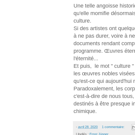
Une telle angoisse histor
qu'elle momifie désormai
culture.
Si des artistes ont quelq
à ne pas durer, voire à n
documents rendant compte 
programme. Œuvres étern
l'éternité...
Et puis, le mot " culture
les œuvres nobles visées
qu'est-ce qui aujourd'hui 
Paradoxalement, les corps
c'est-à-dire de nous tous
destinés à être presque i
chimique.
-
avril 28, 2020
1 commentaire:
Libellés :
Ernst Jünger