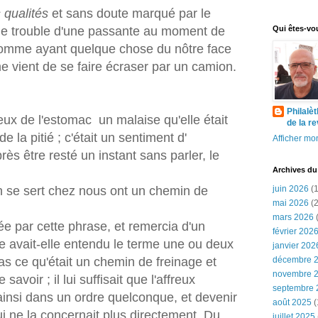
 qualités
et sans doute marqué par le
e le trouble d'une passante au moment de
Qui êtes-vo
 comme ayant quelque chose du nôtre face
vient de se faire écraser par un camion.
Philalè
eux de l'estomac un malaise qu'elle était
de la r
 la pitié ; c'était un sentiment d'
Afficher mon
rès être resté un instant sans parler, le
Archives du
n se sert chez nous ont un chemin de
juin 2026
(1
mai 2026
(2
mars 2026
(
e par cette phrase, et remercia d'un
février 202
te avait-elle entendu le terme une ou deux
janvier 202
pas ce qu'était un chemin de freinage et
décembre 
novembre 
 savoir ; il lui suffisait que l'affreux
septembre 
 ainsi dans un ordre quelconque, et devenir
août 2025
(
 ne la concernait plus directement. Du
juillet 2025