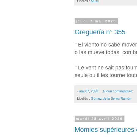
Libellés :
Musil
jeudi 7 mai 2020
Greguería n° 355
" El viento no sabe mover
o las mueve todas con b
" Le vent ne sait pas tour
seule ou il les tourne tou
-
mai 07, 2020
Aucun commentaire:
Libellés :
Gómez de la Serna Ramón
mardi 28 avril 2020
Momies supérieures e