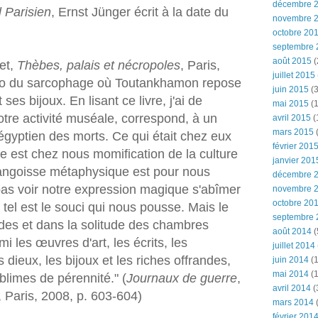
décembre 
 Parisien
, Ernst Jünger écrit à la date du
novembre 
octobre 20
septembre 
août 2015
(
let,
Thèbes, palais et nécropoles
, Paris,
juillet 2015
oto du sarcophage où Toutankhamon repose
juin 2015
(3
es bijoux. En lisant ce livre, j'ai de
mai 2015
(1
tre activité muséale, correspond, à un
avril 2015
(
mars 2015
(
 égyptien des morts. Ce qui était chez eux
février 201
 est chez nous momification de la culture
janvier 201
x angoisse métaphysique est pour nous
décembre 
pas voir notre expression magique s'abîmer
novembre 
octobre 20
 tel est le souci qui nous pousse. Mais le
septembre 
des et dans la solitude des chambres
août 2014
(
i les œuvres d'art, les écrits, les
juillet 2014
 dieux, les bijoux et les riches offrandes,
juin 2014
(1
mai 2014
(1
blimes de pérennité." (
Journaux de guerre
,
avril 2014
(
, Paris, 2008, p. 603-604)
mars 2014
février 201