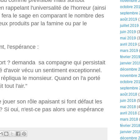
novembre 
en rappelant l'universalité de l'horreur (ainsi
octobre 20
septembre 
u fera le sage en comparant le nombre des
août 2019
(
ux produits par la famine ou par le
juillet 2019
juin 2019
(3
mai 2019
(3
avril 2019
(
t, l'espérance :
mars 2019
(
février 201
 mort ? demanda sa compagne qui persistait
janvier 201
ié d'avoir vécu un sentiment exceptionnel.
décembre 
novembre 
e, répliqua le monsieur. Quand on l'a porté
octobre 20
 tout l'air."
septembre 
août 2018
(
 jouer son rôle apaisant si font défaut les
juin 2018
(5
mai 2018
(4
 ? Si oui, n'est-ce pas alors une espérance
avril 2018
(
mars 2018
(
février 201
janvier 201
décembre 