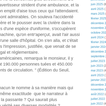
'avertisseur strident d'une ambulance, et la
juin 2025
(8
avril 2025
(
on emplit d'aise tous ceux qui l'attendaient.
mars 2025
(
 sont admirables. On souleva l'accidenté
février 202
ière et le pousser avec la civière dans la
décembre 
s d'une espèce d'uniforme, s'occupèrent
novembre 
octobre 20
 machine, qu'on entr'aperçut, avait l'air aussi
avril 2024
(
ne salle d'hôpital. On s'en alla, et c'était
février 202
pas l'impression, justifiée, que venait de se
janvier 202
gal et réglementaire.
décembre 
septembre 
 américaines, remarqua le monsieur, il y
juillet 2023
nt 190.000 personnes tuées et 450.000
juin 2023
(2
s de circulation. " (Édition du Seuil,
mai 2023
(4
avril 2023
(
janvier 202
décembre 
 chacun le nomme à sa manière mais qui
novembre 
a même exactitude que le narrateur à
août 2022
(
la passante ? Qui saurait plus
juillet 2022
juin 2022
(4
vérité ses diverses modalités ?