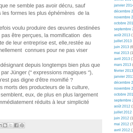
ique ne semble pas avoir décru, sauf
janvier 201
décembre 
s les formes les plus éphémères de la
novembre 
octobre 20
uefois voulu produire des œuvres destinées
septembre 
e pas être perçues, la momification des
août 2013
(
juillet 2013
de leur entreprise est, elle,restée au
juin 2013
(6
ellement connues pour ne pas viser
mai 2013
(1
avril 2013
(
 " désignant depuis longtemps bien plus que
mars 2013
(
février 201
 par Jünger (" expressions magiques "),
janvier 201
n'est pas digne d'être momifié ?
décembre 
 morts des producteurs de la culture,
novembre 
, semblent, eux, de plus en plus largement
octobre 20
septembre 
mmédiatement réduits à leur simplicité
août 2012
(
juillet 2012
juin 2012
(1
mai 2012
(7
avril 2012
(