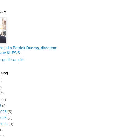
us ?
the, aka Patrick Ducray, directeur
evue KLESIS
 profil complet
 blog
)
)
4)
6
(2)
6
(3)
2025
(5)
2025
(7)
2025
(3)
1)
(1)