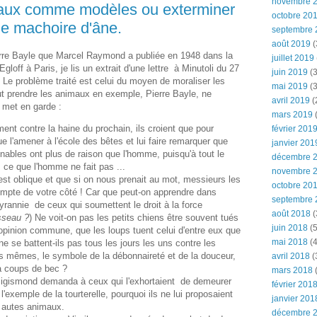
novembre 
maux comme modèles ou exterminer
octobre 20
e machoire d'âne.
septembre 
août 2019
(
erre Bayle que Marcel Raymond a publiée en 1948 dans la
juillet 2019
gloff à Paris, je lis un extrait d'une lettre à Minutoli du 27
juin 2019
(3
 Le problème traité est celui du moyen de moraliser les
mai 2019
(3
ut prendre les animaux en exemple, Pierre Bayle, ne
avril 2019
(
 met en garde :
mars 2019
(
ament contre la haine du prochain, ils croient que pour
février 201
que l'amener à l'école des bêtes et lui faire remarquer que
janvier 201
bles ont plus de raison que l'homme, puisqu'à tout le
décembre 
 ce que l'homme ne fait pas ...
novembre 
 est oblique et que si on nous prenait au mot, messieurs les
octobre 20
compte de votre côté ! Car que peut-on apprendre dans
septembre 
 tyrannie de ceux qui soumettent le droit à la force
août 2018
(
sseau ?
) Ne voit-on pas les petits chiens être souvent tués
juin 2018
(5
opinion commune, que les loups tuent celui d'entre eux que
mai 2018
(4
e se battent-ils pas tous les jours les uns contre les
ns mêmes, le symbole de la débonnaireté et de la douceur,
avril 2018
(
 à coups de bec ?
mars 2018
(
igismond demanda à ceux qui l'exhortaient de demeurer
février 201
'exemple de la tourterelle, pourquoi ils ne lui proposaient
janvier 201
s autes animaux.
décembre 