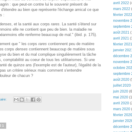
avril 2022
(
grin : que peut-on contre lui le souvenir présent de
mars 2022
(
e d'étendre au bien que représente l'échange amical ce que
s :
février 202
novembre 
denses
, et la santé aux corps
rares
. La santé s'étend sur
septembre 
moins elle ne contient que peu de bien. la maladie ne
août 2021
(
néanmoins elle renferme beaucoup de mal." (ibid. p. 175).
avril 2021
(
urement que " les corps
rares
contiennent peu de matière
février 202
les corps
denses
contiennent beaucoup de matière sous
janvier 202
lyse du bien et du mal complique singulièrement la tâche
décembre 
es, comptabilité au coeur de tous les utilitarismes. Si une
novembre 
té de quinze ans (l'exemple est de l'auteur), l'égalité de la
octobre 20
 pas un critère sérieux mais comment s'entendre
septembre 
 douleur de chacun ?
août 2020
(
juillet 2020
juin 2020
(6
mai 2020
(1
aire:
avril 2020
(
mars 2020
février 202
janvier 202
21
décembre 