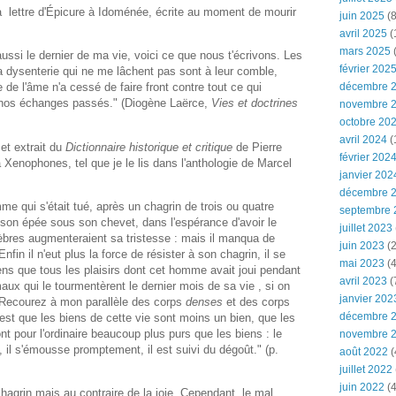
a lettre d'Épicure à Idoménée, écrite au moment de mourir
juin 2025
(8
avril 2025
(
mars 2025
(
aussi le dernier de ma vie, voici ce que nous t'écrivons. Les
février 202
 la dysenterie qui ne me lâchent pas sont à leur comble,
décembre 
e de l'âme n'a cessé de faire front contre tout ce qui
e nos échanges passés." (Diogène Laërce,
Vies et doctrines
novembre 
octobre 20
avril 2024
(
cet extrait du
Dictionnaire historique et critique
de Pierre
février 202
à Xenophones, tel que je le lis dans l'anthologie de Marcel
janvier 202
décembre 
mme qui s'était tué, après un chagrin de trois ou quatre
septembre 
 son épée sous son chevet, dans l'espérance d'avoir le
juillet 2023
nèbres augmenteraient sa tristesse : mais il manqua de
juin 2023
(2
Enfin il n'eut plus la force de résister à son chagrin, il se
mai 2023
(4
ens que tous les plaisirs dont cet homme avait joui pendant
avril 2023
(
maux qui le tourmentèrent le dernier mois de sa vie , si on
janvier 202
 Recourez à mon parallèle des corps
denses
et des corps
décembre 
est que les biens de cette vie sont moins un bien, que les
 pour l'ordinaire beaucoup plus purs que les biens : le
novembre 
, il s'émousse promptement, il est suivi du dégoût." (p.
août 2022
(
juillet 2022
juin 2022
(4
hagrin mais au contraire de la joie. Cependant, le mal