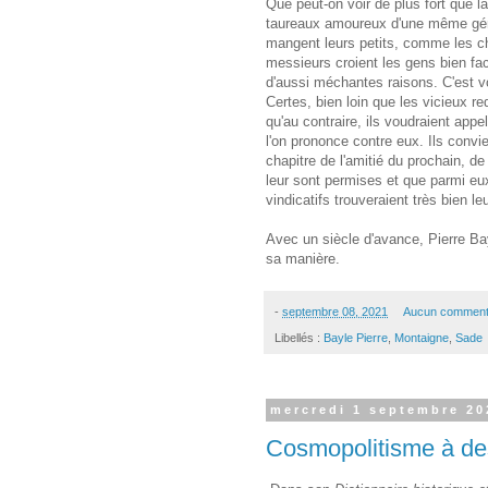
Que peut-on voir de plus fort que 
taureaux amoureux d'une même gén
mangent leurs petits, comme les cha
messieurs croient les gens bien faci
d'aussi méchantes raisons. C'est v
Certes, bien loin que les vicieux re
qu'au contraire, ils voudraient app
l'on prononce contre eux. Ils convie
chapitre de l'amitié du prochain, d
leur sont permises et que parmi eux
vindicatifs trouveraient très bien le
Avec un siècle d'avance, Pierre Ba
sa manière.
-
septembre 08, 2021
Aucun comment
Libellés :
Bayle Pierre
,
Montaigne
,
Sade
mercredi 1 septembre 20
Cosmopolitisme à des