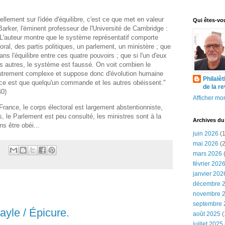
llement sur l'idée d'équilibre, c'est ce que met en valeur
Qui êtes-vo
Barker, l'éminent professeur de l'Université de Cambridge :
 L'auteur montre que le système représentatif comporte
ral, des partis politiques, un parlement, un ministère ; que
s l'équilibre entre ces quatre pouvoirs ; que si l'un d'eux
es autres, le système est faussé. On voit combien le
utrement complexe et suppose donc d'évolution humaine
Philalè
ce est que quelqu'un commande et les autres obéissent."
de la r
40)
Afficher mon
 France, le corps électoral est largement abstentionniste,
és, le Parlement est peu consulté, les ministres sont à la
Archives du
s être obéi...
juin 2026
(1
mai 2026
(2
mars 2026
(
février 202
janvier 202
décembre 
novembre 
septembre 
ayle / Épicure.
août 2025
(
juillet 2025