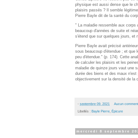
physique est aussi dense que le cha
plaisirs passés ? Il semble légitim
Pierre Bayle dit de la santé du corp
" La maladie ressemble aux corps
beaucoup d'années de suite et néan
s'étend que sur quelques jours, et 
Pierre Bayle avait précisé antérie
sous beaucoup d'étendue ; et que 
peu d'étendue." (p. 174). Cette ana
de calculer les plaisirs et les pein
maladie de quinze jours vaut une san
durée des biens et des maux n'est
objectivement sur la densité de la
-
septembre 09, 2021
Aucun comment
Libellés :
Bayle Pierre
,
Épicure
mercredi 8 septembre 20