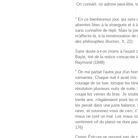
On connaît, on admire peut-être, l
:
" En ce bienheureux jour, qui sera 
atteintes liées à la strangurie et à
sans connaître de répit. Mais la joi
m'affecte là, à la remémoration d
des philosophes illustres
, X, 22)
Sans doute a-t-on moins à l'esprit 
Bayle, tiré de la notice consacrée 
Raymond (1948) :
" On me parlait l'autre jour d'un ho
semaines. Chaque nuit il avait mis
courage de se tuer, lorsque les té
résolution plusieurs nuits de suite. 
coupa les veines du bras. Je souti
trente ans, n'égaleraient point les 
les pesait dans une juste balance.
rares
, et souvenez-vous de ceci, c'
maux ne sont un mal. Les maux sont
sentiment vif du plaisir ne dure pas
176)
Certes Épicure ne ressent pas de c