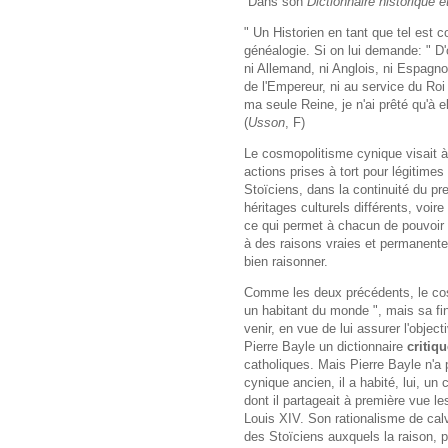
Dans son
Dictionnaire historique et
" Un Historien en tant que tel es
généalogie. Si on lui demande: " D'o
ni Allemand, ni Anglois, ni Espagnol
de l'Empereur, ni au service du Roi
ma seule Reine, je n'ai prêté qu'à 
(
Usson
, F)
Le cosmopolitisme cynique visait à
actions prises à tort pour légitime
Stoïciens, dans la continuité du p
héritages culturels différents, voi
ce qui permet à chacun de pouvoir 
à des raisons vraies et permanentes.
bien raisonner.
Comme les deux précédents, le cosm
un habitant du monde ", mais sa fin
venir, en vue de lui assurer l'object
Pierre Bayle un dictionnaire
critiq
catholiques. Mais Pierre Bayle n'a p
cynique ancien, il a habité, lui, un
dont il partageait à première vue le
Louis XIV. Son rationalisme de calvin
des Stoïciens auxquels la raison, pa