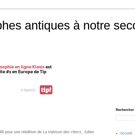
phes antiques à notre sec
sophie en ligne Klesis
est
site #1 en Europe de Tip
tip!
0 tipeur
Rechercher 
46 pour une réédition de
La trahison des clercs
, Julien
Accueil