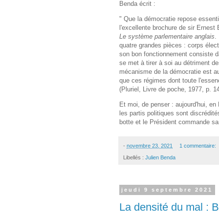
Benda écrit :
" Que la démocratie repose essentie
l'excellente brochure de sir Ernest 
Le système parlementaire anglais
.
quatre grandes pièces : corps électo
son bon fonctionnement consiste dan
se met à tirer à soi au détriment d
mécanisme de la démocratie est a
que ces régimes dont toute l'essen
(Pluriel, Livre de poche, 1977, p. 1
Et moi, de penser : aujourd'hui, en
les partis politiques sont discrédit
botte et le Président commande san
-
novembre 23, 2021
1 commentaire:
Libellés :
Julien Benda
jeudi 9 septembre 2021
La densité du mal : B