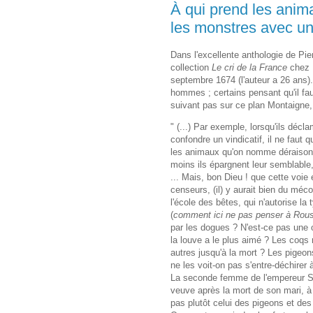
À qui prend les ani
les monstres avec un
Dans l'excellente anthologie de Pi
collection
Le cri de la France
chez E
septembre 1674 (l'auteur a 26 ans).
hommes ; certains pensant qu'il fa
suivant pas sur ce plan Montaigne,
" (...) Par exemple, lorsqu'ils décl
confondre un vindicatif, il ne faut 
les animaux qu'on nomme déraisonna
moins ils épargnent leur semblable,
... Mais, bon Dieu ! que cette voie
censeurs, (il) y aurait bien du mé
l'école des bêtes, qui n'autorise la
(
comment ici ne pas penser à Rou
par les dogues ? N'est-ce pas une 
la louve a le plus aimé ? Les coqs n
autres jusqu'à la mort ? Les pigeo
ne les voit-on pas s'entre-déchirer
La seconde femme de l'empereur S
veuve après la mort de son mari, à l
pas plutôt celui des pigeons et de