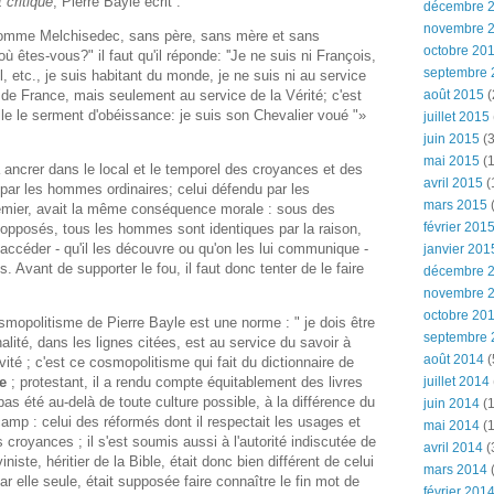
 critique
, Pierre Bayle écrit :
décembre 
novembre 
t comme Melchisedec, sans père, sans mère et sans
octobre 20
ù êtes-vous?" il faut qu'il réponde: ''Je ne suis ni François,
septembre 
, etc., je suis habitant du monde, je ne suis ni au service
 de France, mais seulement au service de la Vérité; c'est
août 2015
(
elle le serment d'obéissance: je suis son Chevalier voué "»
juillet 2015
juin 2015
(3
mai 2015
(1
 ancrer dans le local et le temporel des croyances et des
avril 2015
(
s par les hommes ordinaires; celui défendu par les
mars 2015
(
remier, avait la même conséquence morale : sous des
février 201
re opposés, tous les hommes sont identiques par la raison,
accéder - qu'il les découvre ou qu'on les lui communique -
janvier 201
 Avant de supporter le fou, il faut donc tenter de le faire
décembre 
novembre 
octobre 20
opolitisme de Pierre Bayle est une norme : " je dois être
septembre 
alité, dans les lignes citées, est au service du savoir à
août 2014
(
ivité ; c'est ce cosmopolitisme qui fait du dictionnaire de
juillet 2014
ue
; protestant, il a rendu compte équitablement des livres
as été au-delà de toute culture possible, à la différence du
juin 2014
(1
 camp : celui des réformés dont il respectait les usages et
mai 2014
(1
s croyances ; il s'est soumis aussi à l'autorité indiscutée de
avril 2014
(
iste, héritier de la Bible, était donc bien différent de celui
mars 2014
r elle seule, était supposée faire connaître le fin mot de
février 201