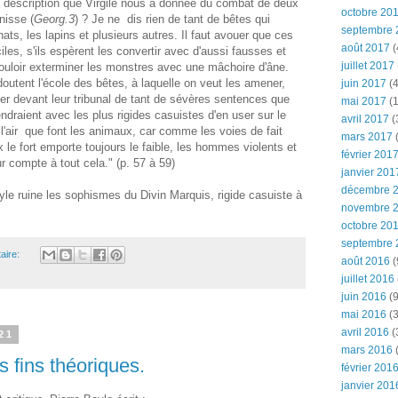
la description que Virgile nous a donnée du combat de deux
octobre 20
isse (
Georg.3
) ? Je ne dis rien de tant de bêtes qui
septembre 
ts, les lapins et plusieurs autres. Il faut avouer que ces
août 2017
(
les, s'ils espèrent les convertir avec d'aussi fausses et
juillet 2017
ouloir exterminer les monstres avec une mâchoire d'âne.
doutent l'école des bêtes, à laquelle on veut les amener,
juin 2017
(4
eler devant leur tribunal de tant de sévères sentences que
mai 2017
(1
ndraient avec les plus rigides casuistes d'en user sur le
avril 2017
(
e l'air que font les animaux, car comme les voies de fait
mars 2017
(
 le fort emporte toujours le faible, les hommes violents et
février 201
ur compte à tout cela." (p. 57 à 59)
janvier 201
décembre 
yle ruine les sophismes du Divin Marquis, rigide casuiste à
novembre 
octobre 20
septembre 
aire:
août 2016
(
juillet 2016
juin 2016
(9
mai 2016
(3
avril 2016
(
21
mars 2016
(
 fins théoriques.
février 201
janvier 201