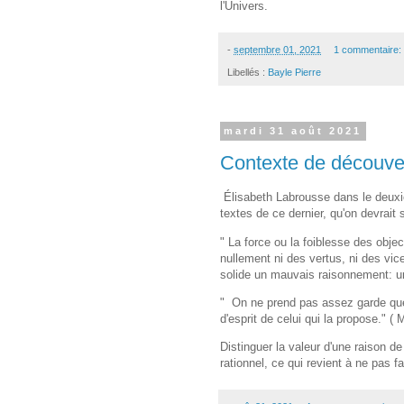
l'Univers.
-
septembre 01, 2021
1 commentaire:
Libellés :
Bayle Pierre
mardi 31 août 2021
Contexte de découvert
Élisabeth Labrousse dans le deuxi
textes de ce dernier, qu'on devrait 
" La force ou la foiblesse des obje
nullement ni des vertus, ni des vi
solide un mauvais raisonnement: u
" On ne prend pas assez garde que 
d'esprit de celui qui la propose." ( 
Distinguer la valeur d'une raison de
rationnel, ce qui revient à ne pas f