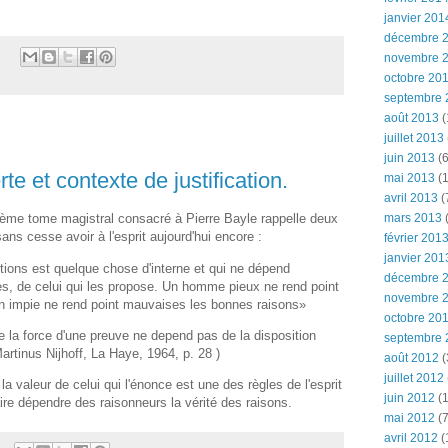
janvier 201
décembre 
novembre 
octobre 20
septembre 
août 2013
(
juillet 2013
juin 2013
(6
e et contexte de justification.
mai 2013
(1
avril 2013
(
mars 2013
(
ème tome magistral consacré à Pierre Bayle rappelle deux
sans cesse avoir à l'esprit aujourd'hui encore :
février 201
janvier 201
ctions est quelque chose d'interne et qui ne dépend
décembre 
ces, de celui qui les propose. Un homme pieux ne rend point
novembre 
n impie ne rend point mauvaises les bonnes raisons»
octobre 20
la force d'une preuve ne depend pas de la disposition
septembre 
Martinus Nijhoff, La Haye, 1964, p. 28 )
août 2012
(
juillet 2012
 la valeur de celui qui l'énonce est une des règles de l'esprit
juin 2012
(1
aire dépendre des raisonneurs la vérité des raisons.
mai 2012
(7
avril 2012
(