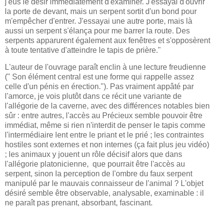
j'eus le désir immédiatement d'examiner. J'essayai d'ouvrir
la porte de devant, mais un serpent sortit d'un bond pour
m'empêcher d'entrer. J'essayai une autre porte, mais là
aussi un serpent s'élança pour me barrer la route. Des
serpents apparurent également aux fenêtres et s'opposèrent
à toute tentative d'atteindre le tapis de prière."
L'auteur de l'ouvrage paraît enclin à une lecture freudienne
(" Son élément central est une forme qui rappelle assez
celle d'un pénis en érection."). Pas vraiment appâté par
l'amorce, je vois plutôt dans ce récit une variante de
l'allégorie de la caverne, avec des différences notables bien
sûr : entre autres, l'accès au Précieux semble pouvoir être
immédiat, même si rien n'interdit de penser le tapis comme
l'intermédiaire lent entre le priant et le prié ; les contraintes
hostiles sont externes et non internes (ça fait plus jeu vidéo)
; les animaux y jouent un rôle décisif alors que dans
l'allégorie platonicienne, que pourrait être l'accès au
serpent, sinon la perception de l'ombre du faux serpent
manipulé par le mauvais connaisseur de l'animal ? L'objet
désiré semble être observable, analysable, examinable : il
ne paraît pas prenant, absorbant, fascinant.