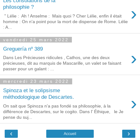
Les consolations de la
›
philosophie ?
" Lélie : Ah ! Anselme : Mais quoi ? Cher Lélie, enfin il était
homme : On n'a point pour la mort de dispense de Rome. Lélie
: A...
vendredi 25 mars 2022
Greguería nº 389
›
Dans Les Précieuses ridicules , Cathos, une des deux
précieuses, dit au marquis de Mascarille, un valet se faisant
passer pour un galant : ...
mercredi 23 mars 2022
Spinoza et le solipsisme
›
méthodologique de Descartes.
On sait que Spinoza n'a pas fondé sa philosophie, à la
différence de Descartes, sur le cogito. Dans l' Éthique, le Je
pense du suj...
‹
›
Accueil