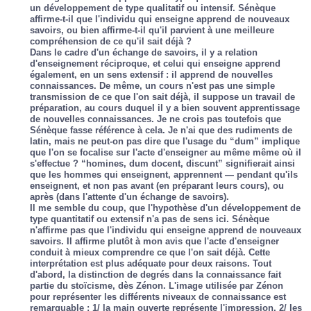
un développement de type qualitatif ou intensif. Sénèque
affirme-t-il que l'individu qui enseigne apprend de nouveaux
savoirs, ou bien affirme-t-il qu'il parvient à une meilleure
compréhension de ce qu'il sait déjà ?
Dans le cadre d'un échange de savoirs, il y a relation
d'enseignement réciproque, et celui qui enseigne apprend
également, en un sens extensif : il apprend de nouvelles
connaissances. De même, un cours n'est pas une simple
transmission de ce que l'on sait déjà, il suppose un travail de
préparation, au cours duquel il y a bien souvent apprentissage
de nouvelles connaissances. Je ne crois pas toutefois que
Sénèque fasse référence à cela. Je n'ai que des rudiments de
latin, mais ne peut-on pas dire que l'usage du “dum” implique
que l'on se focalise sur l'acte d'enseigner au même même où il
s'effectue ? “homines, dum docent, discunt” signifierait ainsi
que les hommes qui enseignent, apprennent — pendant qu'ils
enseignent, et non pas avant (en préparant leurs cours), ou
après (dans l'attente d'un échange de savoirs).
Il me semble du coup, que l'hypothèse d'un développement de
type quantitatif ou extensif n'a pas de sens ici. Sénèque
n'affirme pas que l'individu qui enseigne apprend de nouveaux
savoirs. Il affirme plutôt à mon avis que l'acte d'enseigner
conduit à mieux comprendre ce que l'on sait déjà. Cette
interprétation est plus adéquate pour deux raisons. Tout
d'abord, la distinction de degrés dans la connaissance fait
partie du stoïcisme, dès Zénon. L'image utilisée par Zénon
pour représenter les différents niveaux de connaissance est
remarquable : 1/ la main ouverte représente l'impression, 2/ les