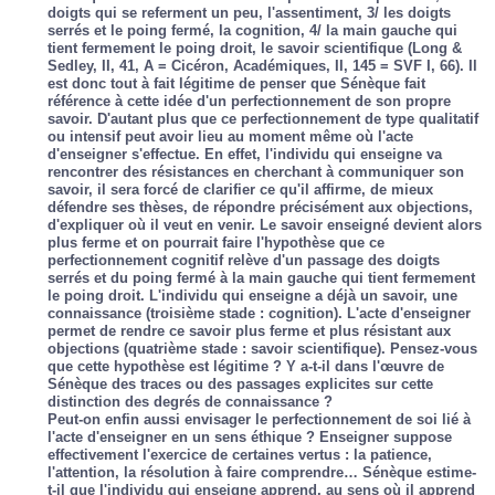
doigts qui se referment un peu, l'assentiment, 3/ les doigts
serrés et le poing fermé, la cognition, 4/ la main gauche qui
tient fermement le poing droit, le savoir scientifique (Long &
Sedley, II, 41, A = Cicéron, Académiques, II, 145 = SVF I, 66). Il
est donc tout à fait légitime de penser que Sénèque fait
référence à cette idée d'un perfectionnement de son propre
savoir. D'autant plus que ce perfectionnement de type qualitatif
ou intensif peut avoir lieu au moment même où l'acte
d'enseigner s'effectue. En effet, l'individu qui enseigne va
rencontrer des résistances en cherchant à communiquer son
savoir, il sera forcé de clarifier ce qu'il affirme, de mieux
défendre ses thèses, de répondre précisément aux objections,
d'expliquer où il veut en venir. Le savoir enseigné devient alors
plus ferme et on pourrait faire l'hypothèse que ce
perfectionnement cognitif relève d'un passage des doigts
serrés et du poing fermé à la main gauche qui tient fermement
le poing droit. L'individu qui enseigne a déjà un savoir, une
connaissance (troisième stade : cognition). L'acte d'enseigner
permet de rendre ce savoir plus ferme et plus résistant aux
objections (quatrième stade : savoir scientifique). Pensez-vous
que cette hypothèse est légitime ? Y a-t-il dans l'œuvre de
Sénèque des traces ou des passages explicites sur cette
distinction des degrés de connaissance ?
Peut-on enfin aussi envisager le perfectionnement de soi lié à
l'acte d'enseigner en un sens éthique ? Enseigner suppose
effectivement l'exercice de certaines vertus : la patience,
l'attention, la résolution à faire comprendre… Sénèque estime-
t-il que l'individu qui enseigne apprend, au sens où il apprend