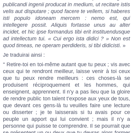
publicandi ingenii producat in medium, ut recitare istis
velis aut disputare ; quod facere te vellem, si haberes
isti populo idoneam mercem : nemo est, qui
intellegere possit. Aliquis fortasse unus au alter
incidet, et hic ipse formandus tibi erit instituendusque
ad intellectum tui. « Cui ergo ista didici ? » Non est
quod timeas, ne operam perdideris, si tibi didicisti.
»
Je traduirai ainsi :
" Retire-toi en toi-même autant que tu peux ; vis avec
ceux qui te rendront meilleur, laisse venir à toi ceux
que tu peux rendre meilleurs : ces choses-là se
produisent réciproquement et les hommes, qui
enseignent, apprennent. Il n’y a pas lieu que la gloire
de rendre public ton talent t’expose aux yeux de tous,
que devant ces gens-là tu veuilles faire une lecture
ou disserter ; je te laisserais si tu avais pour ce
peuple un apport qui lui convient ; mais il n’y a
personne qui puisse te comprendre. Il se pourrait que
se présentent un ou deux que tu devras alors former