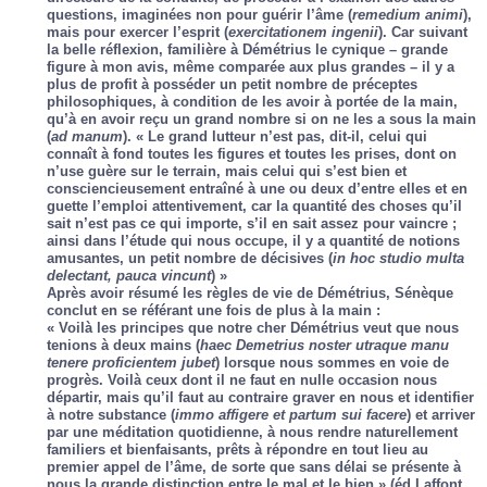
questions, imaginées non pour guérir l’âme (
remedium animi
),
mais pour exercer l’esprit (
exercitationem ingenii
). Car suivant
la belle réflexion, familière à Démétrius le cynique – grande
figure à mon avis, même comparée aux plus grandes – il y a
plus de profit à posséder un petit nombre de préceptes
philosophiques, à condition de les avoir à portée de la main,
qu’à en avoir reçu un grand nombre si on ne les a sous la main
(
ad manum
). « Le grand lutteur n’est pas, dit-il, celui qui
connaît à fond toutes les figures et toutes les prises, dont on
n’use guère sur le terrain, mais celui qui s’est bien et
consciencieusement entraîné à une ou deux d’entre elles et en
guette l’emploi attentivement, car la quantité des choses qu’il
sait n’est pas ce qui importe, s’il en sait assez pour vaincre ;
ainsi dans l’étude qui nous occupe, il y a quantité de notions
amusantes, un petit nombre de décisives (
in hoc studio multa
delectant, pauca vincunt
) »
Après avoir résumé les règles de vie de Démétrius, Sénèque
conclut en se référant une fois de plus à la main :
« Voilà les principes que notre cher Démétrius veut que nous
tenions à deux mains (
haec Demetrius noster utraque manu
tenere proficientem jubet
) lorsque nous sommes en voie de
progrès. Voilà ceux dont il ne faut en nulle occasion nous
départir, mais qu’il faut au contraire graver en nous et identifier
à notre substance (
immo affigere et partum sui facere
) et arriver
par une méditation quotidienne, à nous rendre naturellement
familiers et bienfaisants, prêts à répondre en tout lieu au
premier appel de l’âme, de sorte que sans délai se présente à
nous la grande distinction entre le mal et le bien » (éd Laffont,