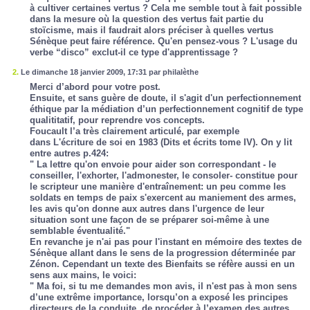
à cultiver certaines vertus ? Cela me semble tout à fait possible
dans la mesure où la question des vertus fait partie du
stoïcisme, mais il faudrait alors préciser à quelles vertus
Sénèque peut faire référence. Qu'en pensez-vous ? L'usage du
verbe “disco” exclut-il ce type d'apprentissage ?
2.
Le dimanche 18 janvier 2009, 17:31 par philalèthe
Merci d’abord pour votre post.
Ensuite, et sans guère de doute, il s'agit d'un perfectionnement
éthique par la médiation d’un perfectionnement cognitif de type
qualititatif, pour reprendre vos concepts.
Foucault l’a très clairement articulé, par exemple
dans
L'écriture de soi
en 1983 (
Dits et écrits
tome IV). On y lit
entre autres p.424:
" La lettre qu'on envoie pour aider son correspondant - le
conseiller, l'exhorter, l'admonester, le consoler- constitue pour
le scripteur une manière d'entraînement: un peu comme les
soldats en temps de paix s'exercent au maniement des armes,
les avis qu'on donne aux autres dans l'urgence de leur
situation sont une façon de se préparer soi-même à une
semblable éventualité."
En revanche je n'ai pas pour l'instant en mémoire des textes de
Sénèque allant dans le sens de la progression déterminée par
Zénon. Cependant un texte des
Bienfaits
se réfère aussi en un
sens aux mains, le voici:
" Ma foi, si tu me demandes mon avis, il n'est pas à mon sens
d’une extrême importance, lorsqu’on a exposé les principes
directeurs de la conduite, de procéder à l’examen des autres