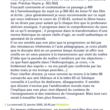
trad. Préchac-Veyne p. 561-562)
Foucault commente et contextualise ce passage p.480
de
L’herméneutique du sujet
ou p-360-361 du tome IV des
Dits
et écrits
; plus généralement je vous recommande sur ce sujet
qui vous intéresse le cours du 17-02-83, surtout la 2ème heure.
Je ne dirais pas pour autant qu’à chaque fois que le professeur
stoïcien enseigne, il progresse dans la compréhension du sens
de ce qu’il enseigne ; il progresse dans la transformation d’une
norme théorique en raison réelle d’agir, en motif authentique et
spontané de la volonté.
Il ne me semble pas non plus que la progression se fait par
des résistances inhérentes à l’acte pédagogique, je crois plutôt
que le disciple doit en un premier temps écouter et offrir une
oreille en un sens passive à la transmission qui vient du maître
(l’idée que la pensée du maître s’améliore par les objections –
ce que Kant appelle dans l’
Anthropologie
, je crois, « le
frottement des esprits »- ne me paraît pas confirmée par les
textes mais je me trompe peut-être…)
Pour clarifier
discere
, je vous renvoie au moins à la lettre 88
consacrée aux arts libéraux et à la lettre 69 où Sénèque
conseille à Lucilius de
dediscere
, désapprendre. Il semble
que
discere
n'exclue pas l'amélioration morale mais ne
l'implique pas non plus: tout dépend du contenu de
l'enseignement et des intentions de l'enseignant. Mais tout ceci
serait à travailler bien plus finement...
3.
Le mercredi 21 janvier 2009, 18:45 par
Philalèthe
En termes wittgensteiniens, on pourrait peut-être dire que ce