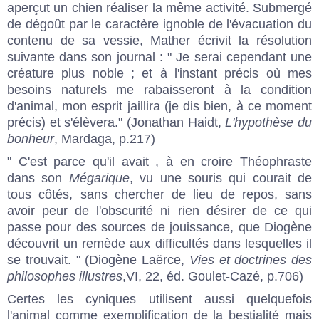
aperçut un chien réaliser la même activité. Submergé
de dégoût par le caractère ignoble de l'évacuation du
contenu de sa vessie, Mather écrivit la résolution
suivante dans son journal : " Je serai cependant une
créature plus noble ; et à l'instant précis où mes
besoins naturels me rabaisseront à la condition
d'animal, mon esprit jaillira (je dis bien, à ce moment
précis) et s'élèvera." (Jonathan Haidt,
L'hypothèse du
bonheur
, Mardaga, p.217)
" C'est parce qu'il avait , à en croire Théophraste
dans son
Mégarique
, vu une souris qui courait de
tous côtés, sans chercher de lieu de repos, sans
avoir peur de l'obscurité ni rien désirer de ce qui
passe pour des sources de jouissance, que Diogène
découvrit un remède aux difficultés dans lesquelles il
se trouvait. " (Diogène Laërce,
Vies et doctrines des
philosophes illustres
,VI, 22, éd. Goulet-Cazé, p.706)
Certes les cyniques utilisent aussi quelquefois
l'animal comme exemplification de la bestialité mais