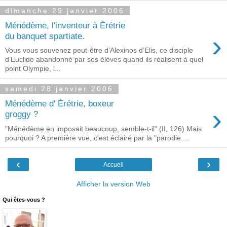
dimanche 29 janvier 2006
Ménédème, l'inventeur à Érétrie
›
du banquet spartiate.
Vous vous souvenez peut-être d’Alexinos d’Elis, ce disciple
d’Euclide abandonné par ses élèves quand ils réalisent à quel
point Olympie, l...
samedi 28 janvier 2006
Ménédème d' Érétrie, boxeur
›
groggy ?
"Ménédème en imposait beaucoup, semble-t-il" (II, 126) Mais
pourquoi ? A première vue, c'est éclairé par la "parodie ...
‹
›
Accueil
Afficher la version Web
Qui êtes-vous ?