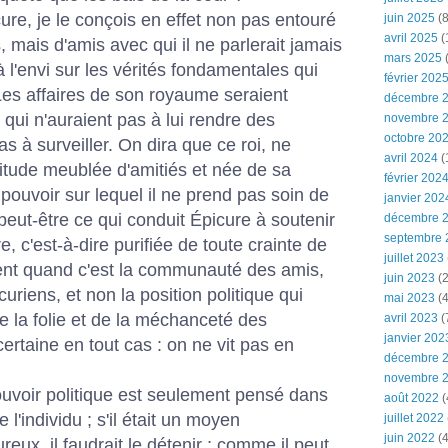
ure, je le conçois en effet non pas entouré
juin 2025
(8
avril 2025
(
s, mais d'amis avec qui il ne parlerait jamais
mars 2025
(
à l'envi sur les vérités fondamentales qui
février 202
 Les affaires de son royaume seraient
décembre 
 qui n'auraient pas à lui rendre des
novembre 
octobre 20
as à surveiller. On dira que ce roi, ne
avril 2024
(
olitude meublée d'amitiés et née de sa
février 202
pouvoir sur lequel il ne prend pas soin de
janvier 202
 peut-être ce qui conduit Épicure à soutenir
décembre 
septembre 
e, c'est-à-dire purifiée de toute crainte de
juillet 2023
btient quand c'est la communauté des amis,
juin 2023
(2
uriens, et non la position politique qui
mai 2023
(4
de la folie et de la méchanceté des
avril 2023
(
janvier 202
rtaine en tout cas : on ne vit pas en
décembre 
novembre 
voir politique est seulement pensé dans
août 2022
(
 l'individu ; s'il était un moyen
juillet 2022
juin 2022
(4
reux, il faudrait le détenir ; comme il peut