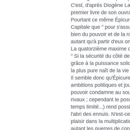
C'est, d'après Diogène Laë
premier livre de son ouvr
Pourtant ce même Épicure
Capitale que " pour s'ass
bien du pouvoir et de la r
autant qu'à partir d'eux o
La quatorzième maxime c
" Si la sécurité du côté 
grâce à la puissance solid
la plus pure naît de la vie 
Il semble donc qu'Épicure 
ambitions politiques et jou
pouvoir condamne au souc
rivaux ; cependant le pos
temps limité...) rend poss
l'abri des ennuis. N'est-c
plaisir dans la multiplica
autant les guerres de con