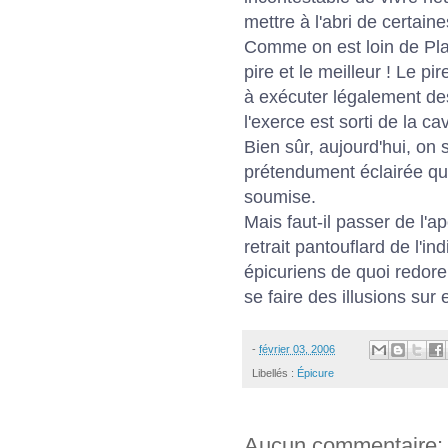
mettre à l'abri de certaines
Comme on est loin de Plat
pire et le meilleur ! Le pi
à exécuter légalement des
l'exerce est sorti de la ca
Bien sûr, aujourd'hui, on s
prétendument éclairée q
soumise.
Mais faut-il passer de l'
retrait pantouflard de l'ind
épicuriens de quoi redorer
se faire des illusions sur e
-
février 03, 2006
Libellés :
Épicure
Aucun commentaire: