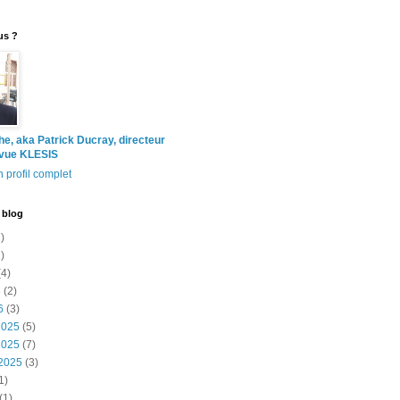
us ?
the, aka Patrick Ducray, directeur
evue KLESIS
 profil complet
 blog
)
)
4)
6
(2)
6
(3)
2025
(5)
2025
(7)
2025
(3)
1)
(1)