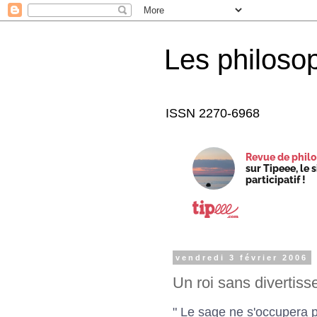
Les philoso
ISSN 2270-6968
Revue de philo
sur Tipeee, le 
participatif !
vendredi 3 février 2006
Un roi sans divertis
" Le sage ne s'occupera p