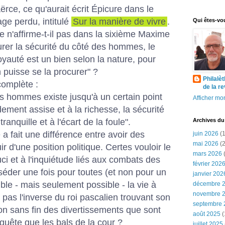
rce, ce qu'aurait écrit Épicure dans le
age perdu, intitulé
Sur la manière de vivre
.
Qui êtes-vo
 n'affirme-t-il pas dans la sixième Maxime
urer la sécurité du côté des hommes, le
oyauté est un bien selon la nature, pour
n puisse se la procurer" ?
Philalè
omplète :
de la r
des hommes existe jusqu'à un certain point
Afficher mon
ement assise et à la richesse, la sécurité
tranquille et à l'écart de la foule".
Archives du
a fait une différence entre avoir des
juin 2026
(1
mai 2026
(2
ir d'une position politique. Certes vouloir le
mars 2026
(
i et à l'inquiétude liés aux combats des
février 202
séder une fois pour toutes (et non pour un
janvier 202
ible - mais seulement possible - la vie à
décembre 
novembre 
e pas l'inverse du roi pascalien trouvant son
septembre 
tion sans fin des divertissements que sont
août 2025
(
quête que les bals de la cour ?
juillet 2025