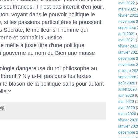
avril 2022
(
 souffrances, il n'est pas interdit d'en jouir.
mars 2022
(
on, voyant dans le pouvoir politique le
février 202
re, si les passions particulières le poussent
novembre 
septembre 
 Socrate, le meilleur si l'homme qui
août 2021
(
verne et connaît la Justice.
avril 2021
(
e méfie à juste titre d'une politique
février 202
ui gouverne au nom du Bien une masse
janvier 202
décembre 
novembre 
apologie dangereuse du roi-philosophe au
octobre 20
ifférent ? N'y a-t-il pas dans les textes
septembre 
 le blason de la politique sans pour autant
août 2020
(
juillet 2020
lle ?
juin 2020
(6
mai 2020
(1
avril 2020
(
mars 2020
février 202
janvier 202
décembre 