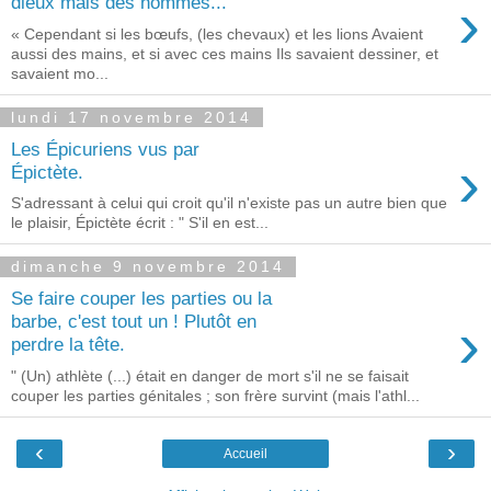
›
dieux mais des hommes...
« Cependant si les bœufs, (les chevaux) et les lions Avaient
aussi des mains, et si avec ces mains Ils savaient dessiner, et
savaient mo...
lundi 17 novembre 2014
Les Épicuriens vus par
›
Épictète.
S'adressant à celui qui croit qu'il n'existe pas un autre bien que
le plaisir, Épictète écrit : " S'il en est...
dimanche 9 novembre 2014
Se faire couper les parties ou la
›
barbe, c'est tout un ! Plutôt en
perdre la tête.
" (Un) athlète (...) était en danger de mort s'il ne se faisait
couper les parties génitales ; son frère survint (mais l'athl...
‹
›
Accueil