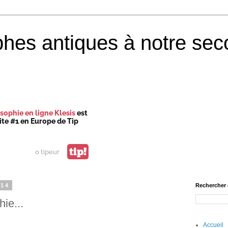
phes antiques à notre sec
sophie en ligne Klesis
est
site #1 en Europe de Tip
tip!
0 tipeur
014
Rechercher 
ie...
Accueil