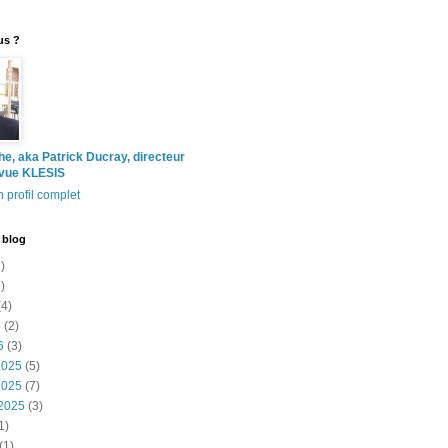
us ?
the, aka Patrick Ducray, directeur
evue KLESIS
 profil complet
 blog
)
)
4)
6
(2)
6
(3)
2025
(5)
2025
(7)
2025
(3)
1)
(1)