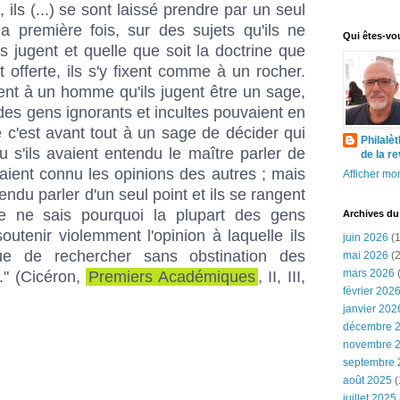
ils (...) se sont laissé prendre par un seul
a première fois, sur des sujets qu'ils ne
Qui êtes-vo
ls jugent et quelle que soit la doctrine que
t offerte, ils s'y fixent comme à un rocher.
fient à un homme qu'ils jugent être un sage,
 des gens ignorants et incultes pouvaient en
ue c'est avant tout à un sage de décider qui
Philalè
pu s'ils avaient entendu le maître parler de
de la r
avaient connu les opinions des autres ; mais
Afficher mon
tendu parler d'un seul point et ils se rangent
 Je ne sais pourquoi la plupart des gens
Archives du
outenir violemment l'opinion à laquelle ils
juin 2026
(1
ue de rechercher sans obstination des
mai 2026
(2
mars 2026
(
." (Cicéron,
Premiers Académiques
, II, III,
février 202
janvier 202
décembre 
novembre 
septembre 
août 2025
(
juillet 2025