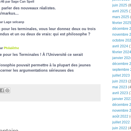
46 par Sage Can Spell
juin 2025
(8
 parler des nouveaux réalistes.
avril 2025
(
s/markus...
mars 2025
(
par Lage selcanp
février 202
 pour les terminales, vous leur donnez deux ou trois
décembre 
ndus et un ou deux de vrais: qui est philosophe ?
novembre 
octobre 20
avril 2024
(
par
Philalèthe
février 202
 pour les Terminales ! À l'Université ce serait
janvier 202
décembre 
losophie pouvait permettre à la plupart des jeunes
septembre 
scerner les argumentations sérieuses des
juillet 2023
juin 2023
(2
mai 2023
(4
avril 2023
(
janvier 202
décembre 
novembre 
août 2022
(
juillet 2022
juin 2022
(4