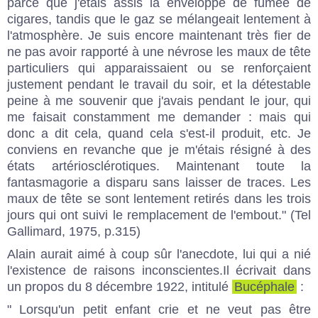
parce que j'étais assis là enveloppé de fumée de
cigares, tandis que le gaz se mélangeait lentement à
l'atmosphère. Je suis encore maintenant très fier de
ne pas avoir rapporté à une névrose les maux de tête
particuliers qui apparaissaient ou se renforçaient
justement pendant le travail du soir, et la détestable
peine à me souvenir que j'avais pendant le jour, qui
me faisait constamment me demander : mais qui
donc a dit cela, quand cela s'est-il produit, etc. Je
conviens en revanche que je m'étais résigné à des
états artériosclérotiques. Maintenant toute la
fantasmagorie a disparu sans laisser de traces. Les
maux de tête se sont lentement retirés dans les trois
jours qui ont suivi le remplacement de l'embout." (Tel
Gallimard, 1975, p.315)
Alain aurait aimé à coup sûr l'anecdote, lui qui a nié
l'existence de raisons inconscientes.Il écrivait dans
un propos du 8 décembre 1922, intitulé
Bucéphale
:
" Lorsqu'un petit enfant crie et ne veut pas être