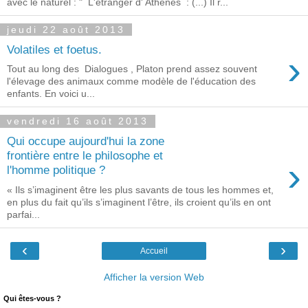
avec le naturel : " L'étranger d' Athènes : (...) Il r...
jeudi 22 août 2013
Volatiles et foetus.
›
Tout au long des Dialogues , Platon prend assez souvent
l'élevage des animaux comme modèle de l'éducation des
enfants. En voici u...
vendredi 16 août 2013
Qui occupe aujourd'hui la zone
frontière entre le philosophe et
›
l'homme politique ?
« Ils s’imaginent être les plus savants de tous les hommes et,
en plus du fait qu’ils s’imaginent l’être, ils croient qu’ils en ont
parfai...
‹
›
Accueil
Afficher la version Web
Qui êtes-vous ?