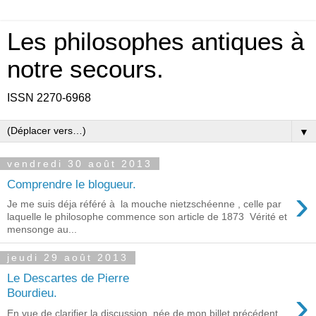
Les philosophes antiques à
notre secours.
ISSN 2270-6968
▼
vendredi 30 août 2013
Comprendre le blogueur.
›
Je me suis déja référé à la mouche nietzschéenne , celle par
laquelle le philosophe commence son article de 1873 Vérité et
mensonge au...
jeudi 29 août 2013
Le Descartes de Pierre
›
Bourdieu.
En vue de clarifier la discussion, née de mon billet précédent,