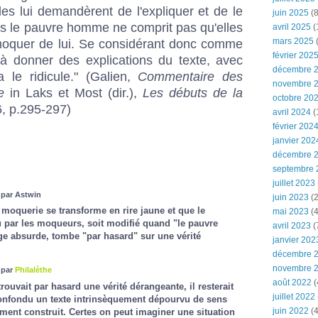
les lui demandèrent de l'expliquer et de le
juin 2025
(8
s le pauvre homme ne comprit pas qu'elles
avril 2025
(
mars 2025
(
moquer de lui. Se considérant donc comme
février 202
it à donner des explications du texte, avec
décembre 
ra le ridicule." (Galien,
Commentaire des
novembre 
e
in Laks et Most (dir.),
Les débuts de la
octobre 20
6, p.295-297)
avril 2024
(
février 202
janvier 202
décembre 
septembre 
juillet 2023
 par Astwin
juin 2023
(2
a moquerie se transforme en rire jaune et que le
mai 2023
(4
u par les moqueurs, soit modifié quand "le pauvre
avril 2023
(
 absurde, tombe "par hasard" sur une vérité
janvier 202
décembre 
novembre 
 par
Philalèthe
août 2022
(
uvait par hasard une vérité dérangeante, il resterait
juillet 2022
r confondu un texte intrinsèquement dépourvu de sens
juin 2022
(4
ement construit. Certes on peut imaginer une situation