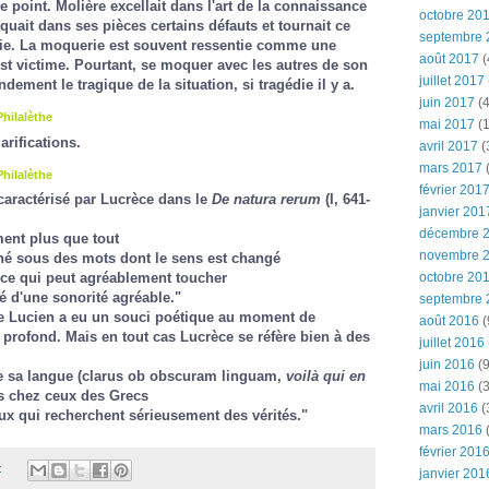
 point. Molière excellait dans l'art de la connaissance
octobre 20
quait dans ses pièces certains défauts et tournait ce
septembre 
die. La moquerie est souvent ressentie comme une
août 2017
(
est victime. Pourtant, se moquer avec les autres de son
juillet 2017
dement le tragique de la situation, si tragédie il y a.
juin 2017
(4
Philalèthe
mai 2017
(1
rifications.
avril 2017
(
mars 2017
(
Philalèthe
février 201
aractérisé par Lucrèce dans le
De natura rerum
(I, 641-
janvier 201
décembre 
ment plus que tout
novembre 
ché sous des mots dont le sens est changé
octobre 20
ce qui peut agréablement toucher
ré d'une sonorité agréable."
septembre 
ue Lucien a eu un souci poétique au moment de
août 2016
(
profond. Mais en tout cas Lucrèce se réfère bien à des
juillet 2016
juin 2016
(9
 de sa langue (clarus ob obscuram linguam,
voilà qui en
mai 2016
(3
us chez ceux des Grecs
avril 2016
(
ux qui recherchent sérieusement des vérités."
mars 2016
(
février 201
:
janvier 201