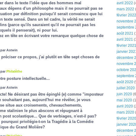
uver dans le texte l'idée que des hommes mal
avril 2022
(
 aux dépens d'un philosophe mais il ne pourrait pas se
mars 2022
(
tuation par définition puisqu'il serait convaincu que lui
février 202
un texte sensé. Dans un tel cadre, la vérité ne serait
novembre 
ns (parce qu'ils sauraient qu'il ne pourrait pas les
septembre 
uels il penserait), ni pour lui.
août 2021
(
ez en tête en écrivant votre remarque quelque chose de
avril 2021
(
février 202
 par Astwin
janvier 202
préciser ce propos, j'ai plutôt en tête sept choses de
décembre 
novembre 
octobre 20
 par
Philalèthe
septembre 
re posture intellectuelle...
août 2020
(
 par Astwin
juillet 2020
juin 2020
(6
cte! Ne désirant pas être épinglé (e) comme "imposteur
ne souhaitant pas, aujourd'hui me révéler, je vous
mai 2020
(1
 se situe aux croisements, chevauchements,
avril 2020
(
me stalinien le plus abscons et répugnant à
mars 2020
en post scolastique... Que de verbiages, n'est-il pas?
février 202
: pourquoi privilégie-t-on la Tragédie à la Comédie
janvier 202
mique du Grand Molière?
décembre 