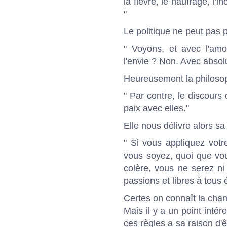
la fièvre, le naufrage, l'
"
Le politique ne peut pas 
" Voyons, et avec l'am
l'envie ? Non. Avec abso
Heureusement la philosoph
" Par contre, le discour
paix avec elles."
Elle nous délivre alors sa
" Si vous appliquez vot
vous soyez, quoi que vou
colère, vous ne serez ni
passions et libres à tous 
Certes on connaît la cha
Mais il y a un point intér
ces règles a sa raison d'ê