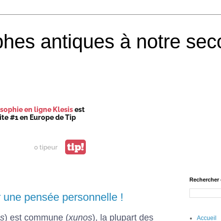
phes antiques à notre sec
sophie en ligne Klesis
est
site #1 en Europe de Tip
tip!
0 tipeur
Rechercher 
r une pensée personnelle !
os
) est commune (
xunos
), la plupart des
Accueil