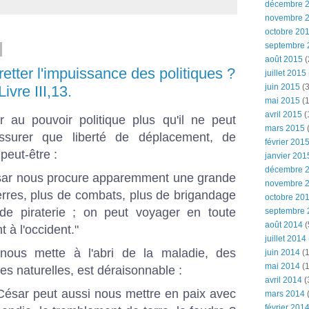
décembre 
novembre 
octobre 20
septembre 
août 2015
(
tter l'impuissance des politiques ?
juillet 2015
juin 2015
(3
ivre III,13.
mai 2015
(1
avril 2015
(
 au pouvoir politique plus qu'il ne peut
mars 2015
(
ssurer que liberté de déplacement, de
février 201
peut-être :
janvier 201
décembre 
sar nous procure apparemment une grande
novembre 
guerres, plus de combats, plus de brigandage
octobre 20
de piraterie ; on peut voyager en toute
septembre 
août 2014
(
t à l'occident."
juillet 2014
l nous mette à l'abri de la maladie, des
juin 2014
(1
mai 2014
(1
es naturelles, est déraisonnable :
avril 2014
(
César peut aussi nous mettre en paix avec
mars 2014
février 201