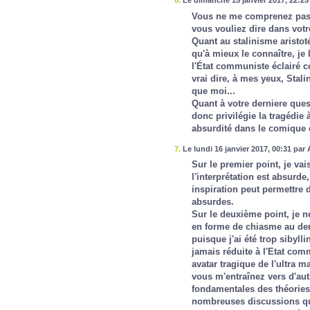
6.
Le dimanche 15 janvier 2017, 22:25
Vous ne me comprenez pas, 
vous vouliez dire dans vot
Quant au stalinisme aristoté
qu'à mieux le connaître, je 
l'État communiste éclairé 
vrai dire, à mes yeux, Stali
que moi...
Quant à votre derniere ques
donc privilégie la tragédie 
absurdité dans le comique 
7.
Le lundi 16 janvier 2017, 00:31 par
Sur le premier point, je vai
l'interprétation est absurde,
inspiration peut permettre 
absurdes.
Sur le deuxième point, je ne
en forme de chiasme au deme
puisque j'ai été trop sibylli
jamais réduite à l'Etat comm
avatar tragique de l'ultra m
vous m'entraînez vers d'aut
fondamentales des théories 
nombreuses discussions qui