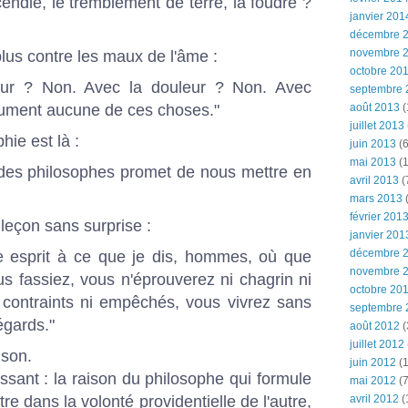
incendie, le tremblement de terre, la foudre ?
janvier 201
décembre 
novembre 
plus contre les maux de l'âme :
octobre 20
our ? Non. Avec la douleur ? Non. Avec
septembre 
août 2013
(
lument aucune de ces choses."
juillet 2013
ie est là :
juin 2013
(6
mai 2013
(1
s des philosophes promet de nous mettre en
avril 2013
(
mars 2013
(
février 201
 leçon sans surprise :
janvier 201
décembre 
re esprit à ce que je dis, hommes, où que
novembre 
s fassiez, vous n'éprouverez ni chagrin ni
octobre 20
 contraints ni empêchés, vous vivrez sans
septembre 
égards."
août 2012
(
juillet 2012
nson.
juin 2012
(1
essant : la raison du philosophe qui formule
mai 2012
(7
avril 2012
(
tre dans la volonté providentielle de l'autre,