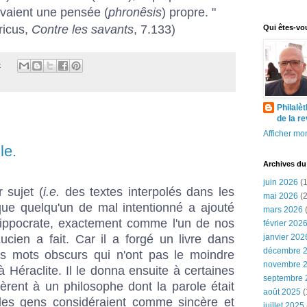
avaient une pensée (
phronêsis
) propre. "
ricus,
Contre les savants
, 7.133)
Qui êtes-vo
:
Philalè
de la r
Afficher mon
le.
Archives du
juin 2026
(1
 sujet (
i.e.
des textes interpolés dans les
mai 2026
(2
 que quelqu'un de mal intentionné a ajouté
mars 2026
(
'Hippocrate, exactement comme l'un de nos
février 202
ien a fait. Car il a forgé un livre dans
janvier 202
décembre 
es mots obscurs qui n'ont pas le moindre
novembre 
 à Héraclite. Il le donna ensuite à certaines
septembre 
èrent à un philosophe dont la parole était
août 2025
(
les gens considéraient comme sincère et
juillet 2025