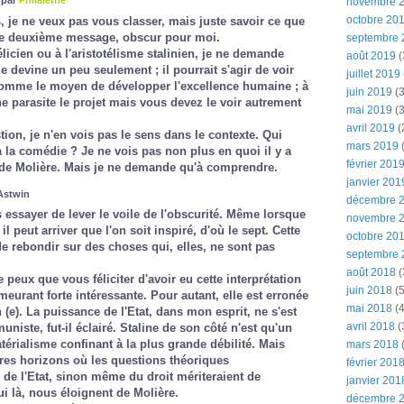
 par
Philalèthe
novembre 
octobre 20
je ne veux pas vous classer, mais juste savoir ce que
re deuxième message, obscur pour moi.
septembre 
licien ou à l'aristotélisme stalinien, je ne demande
août 2019
(
le devine un peu seulement ; il pourrait s'agir de voir
juillet 2019
comme le moyen de développer l'excellence humaine ; à
juin 2019
(3
ne parasite le projet mais vous devez le voir autrement
mai 2019
(3
avril 2019
(
tion, je n'en vois pas le sens dans le contexte. Qui
mars 2019
(
à la comédie ? Je ne vois pas non plus en quoi il y a
février 201
de Molière. Mais je ne demande qu'à comprendre.
janvier 201
 Astwin
décembre 
s essayer de lever le voile de l'obscurité. Même lorsque
novembre 
 il peut arriver que l'on soit inspiré, d'où le sept. Cette
octobre 20
de rebondir sur des choses qui, elles, ne sont pas
septembre 
août 2018
(
 peux que vous féliciter d'avoir eu cette interprétation
juin 2018
(5
urant forte intéressante. Pour autant, elle est erronée
mai 2018
(4
n (e). La puissance de l'Etat, dans mon esprit, ne s'est
avril 2018
(
uniste, fut-il éclairé. Staline de son côté n'est qu'un
atérialisme confinant à la plus grande débilité. Mais
mars 2018
(
res horizons où les questions théoriques
février 201
de l'Etat, sinon même du droit mériteraient de
janvier 201
 là, nous éloignent de Molière.
décembre 