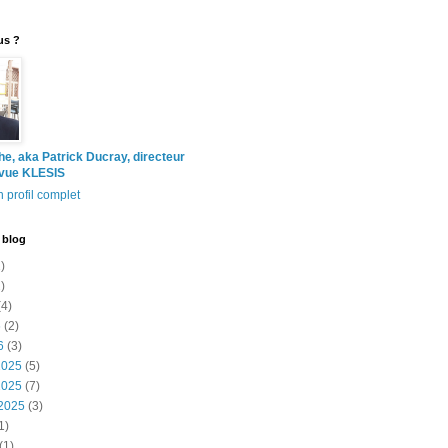
us ?
the, aka Patrick Ducray, directeur
evue KLESIS
 profil complet
 blog
)
)
4)
6
(2)
6
(3)
2025
(5)
2025
(7)
2025
(3)
1)
(1)