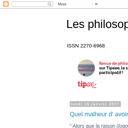
Les philoso
ISSN 2270-6968
Revue de philo
sur Tipeee, le 
participatif !
lundi 16 janvier 2017
Quel malheur d' avoi
" Alors que la raison (
log