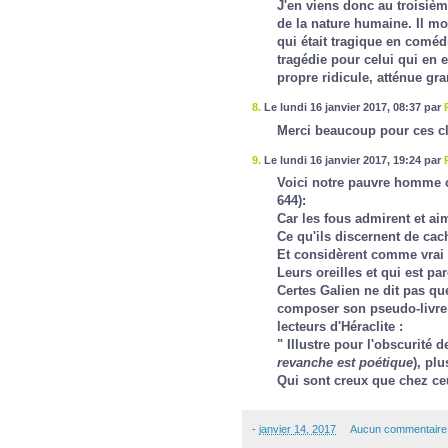
J'en viens donc au troisième
de la nature humaine. Il mo
qui était tragique en comé
tragédie pour celui qui en 
propre ridicule, atténue gran
8.
Le lundi 16 janvier 2017, 08:37 par
Merci beaucoup pour ces cla
9.
Le lundi 16 janvier 2017, 19:24 par
Voici notre pauvre homme c
644):
Car les fous admirent et ai
Ce qu'ils discernent de ca
Et considèrent comme vrai 
Leurs oreilles et qui est pa
Certes Galien ne dit pas q
composer son pseudo-livre 
lecteurs d'Héraclite :
" Illustre pour l'obscurité
revanche est poétique
), pl
Qui sont creux que chez ce
-
janvier 14, 2017
Aucun commentaire