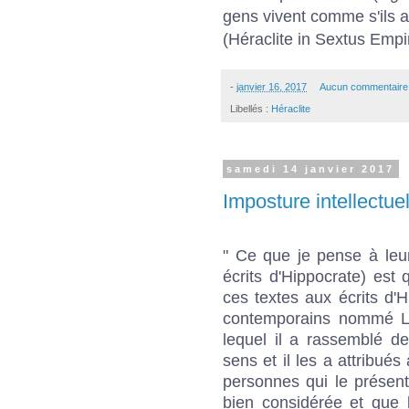
gens vivent comme s'ils 
(Héraclite in Sextus Empi
-
janvier 16, 2017
Aucun commentaire
Libellés :
Héraclite
samedi 14 janvier 2017
Imposture intellectuel
" Ce que je pense à leur
écrits d'Hippocrate) est
ces textes aux écrits d
contemporains nommé Luc
lequel il a rassemblé d
sens et il les a attribués
personnes qui le présent
bien considérée et que 