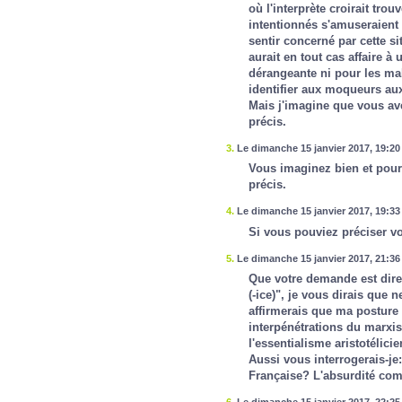
où l'interprète croirait tro
intentionnés s'amuseraient
sentir concerné par cette si
aurait en tout cas affaire à 
dérangeante ni pour les mali
identifier aux moqueurs auxq
Mais j'imagine que vous av
précis.
3.
Le dimanche 15 janvier 2017, 19:20
Vous imaginez bien et pour 
précis.
4.
Le dimanche 15 janvier 2017, 19:33
Si vous pouviez préciser vot
5.
Le dimanche 15 janvier 2017, 21:36
Que votre demande est dire
(-ice)", je vous dirais que 
affirmerais que ma posture
interpénétrations du marxis
l'essentialisme aristotélici
Aussi vous interrogerais-je
Française? L'absurdité co